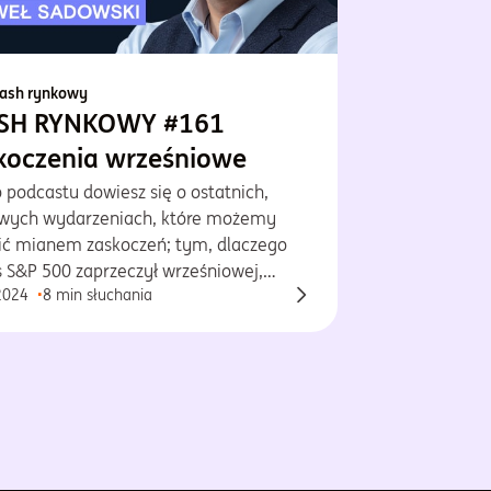
lash rynkowy
SH RYNKOWY #161
koczenia wrześniowe
 podcastu dowiesz się o ostatnich,
wych wydarzeniach, które możemy
lić mianem zaskoczeń; tym, dlaczego
s S&P 500 zaprzeczył wrześniowej,
2024
8 min słuchania
rycznej prawidłowości i co może go
ć w przyszłości, tym, czy spodziewamy
cesji w gospodarce USA i tym, co
wego dzieje się w Państwie Środka.