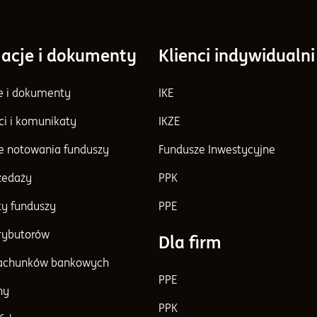
acje i dokumenty
Klienci indywidualni
e i dokumenty
IKE
ci i komunikaty
IKZE
e notowania funduszy
Fundusze Inwestycyjne
rzedaży
PPK
y funduszy
PPE
trybutorów
Dla firm
achunków bankowych
PPE
ny
PPK