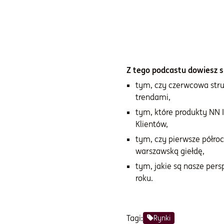
Z tego podcastu dowiesz si
tym, czy czerwcowa stru
trendami,
tym, które produkty NN 
Klientów,
tym, czy pierwsze półro
warszawską giełdę,
tym, jakie są nasze per
roku.
Tagi:
Rynki