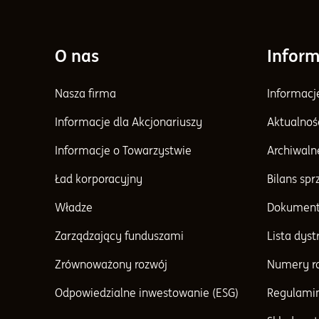
O nas
Inform
Nasza firma
Informacj
Informacje dla Akcjonariuszy
Aktualnoś
Informacje o Towarzystwie
Archiwaln
Ład korporacyjny
Bilans sp
Władze
Dokument
Zarządzający funduszami
Lista dys
Zrównoważony rozwój
Numery r
Odpowiedzialne inwestowanie (ESG)
Regulami