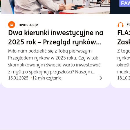
Inwestycje
F
Dwa kierunki inwestycyjne na
FLA
2025 rok – Przegląd rynków
Zas
Goldman Sachs TFI
Miło nam podzielić się z Tobą pierwszym
Z tego
Przeglądem rynków w 2025 roku. Czy w tak
rynko
skomplikowanym świecie warto inwestować
okreś
z myślą o spokojnej przyszłości? Naszym
indek
16.01.2025
12 min czytania
18.10.
zdaniem tak. Ale jak? To zależy. Wśród wielu
histo
możliwych, w tym wydaniu Przeglądu
czeka
pokażemy Ci dwa kierunki inwestycyjne,
się re
warte rozważenia przy budowaniu,
cieka
urozmaiconego portfela inwestycyjnego –
ostrożny i odważny.