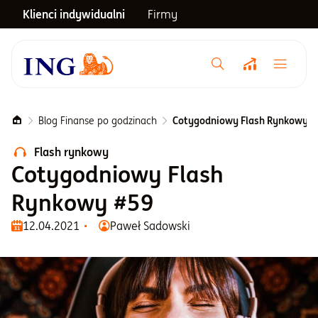
Klienci indywidualni
Firmy
Menu główne
Notowania
Blog Finanse po godzinach
Cotygodniowy Flash Rynkowy #
Flash rynkowy
Emerytura
Cotygodniowy Flash
Rynkowy #59
Inwestycje
12.04.2021
Paweł Sadowski
Blog
Centrum pomocy