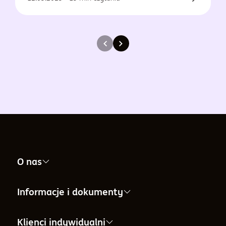
O nas
Nasza firma
Informacje i dokumenty
Informacje dla Akcjonariuszy
Informacje i dokumenty
Klienci indywidualni