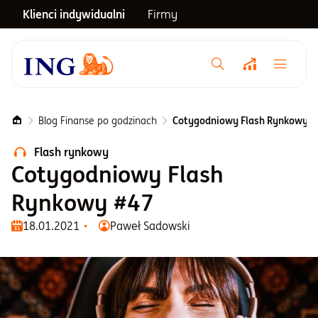
Klienci indywidualni
Firmy
Menu główne
Notowania
Blog Finanse po godzinach
Cotygodniowy Flash Rynkowy #
Flash rynkowy
Emerytura
Cotygodniowy Flash
Rynkowy #47
Inwestycje
18.01.2021
Paweł Sadowski
Blog
Centrum pomocy