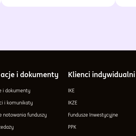
możliwych, w tym wydaniu Przeglądu
czeka
pokażemy Ci dwa kierunki inwestycyjne,
się re
warte rozważenia przy budowaniu,
cieka
urozmaiconego portfela inwestycyjnego –
ostrożny i odważny.
acje i dokumenty
Klienci indywidualni
e i dokumenty
IKE
ci i komunikaty
IKZE
e notowania funduszy
Fundusze Inwestycyjne
rzedaży
PPK