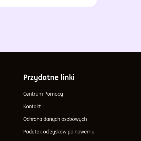
ć w przyszłości, tym, czy spodziewamy
cesji w gospodarce USA i tym, co
wego dzieje się w Państwie Środka.
Przydatne linki
Centrum Pomocy
Kontakt
Ochrona danych osobowych
Podatek od zysków po nowemu