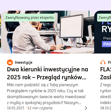
Zweryfikowany przez eksperta
Zweryfi
Inwestycje
F
Dwa kierunki inwestycyjne na
FLA
2025 rok – Przegląd rynków
Zas
Goldman Sachs TFI
Miło nam podzielić się z Tobą pierwszym
Z tego
Przeglądem rynków w 2025 roku. Czy w tak
rynko
skomplikowanym świecie warto inwestować
okreś
z myślą o spokojnej przyszłości? Naszym
indek
16.01.2025
12 min czytania
18.10.
zdaniem tak. Ale jak? To zależy. Wśród wielu
histo