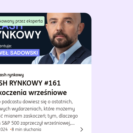
kowany przez eksperta
lash rynkowy
SH RYNKOWY #161
koczenia wrześniowe
 podcastu dowiesz się o ostatnich,
wych wydarzeniach, które możemy
lić mianem zaskoczeń; tym, dlaczego
s S&P 500 zaprzeczył wrześniowej,
2024
8 min słuchania
rycznej prawidłowości i co może go