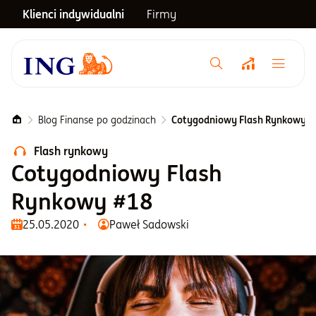
Klienci indywidualni
Firmy
Menu główne
Notowania
Blog Finanse po godzinach
Cotygodniowy Flash Rynkowy #
Flash rynkowy
Emerytura
Cotygodniowy Flash
Rynkowy #18
Inwestycje
25.05.2020
Paweł Sadowski
Blog
Centrum pomocy