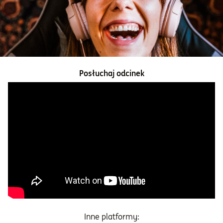
Informacje i dokumenty
O nas
Posłuchaj odcinek
Otwórz konto
Zaloguj
Inne platformy: