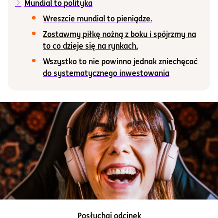
Mundial to polityka
Wreszcie mundial to pieniądze.
Informacje i dokumenty
Zostawmy piłkę nożną z boku i spójrzmy na
to co dzieje się na rynkach.
O nas
Wszystko to nie powinno jednak zniechęcać
do systematycznego inwestowania
Otwórz konto
Zaloguj
Posłuchaj odcinek