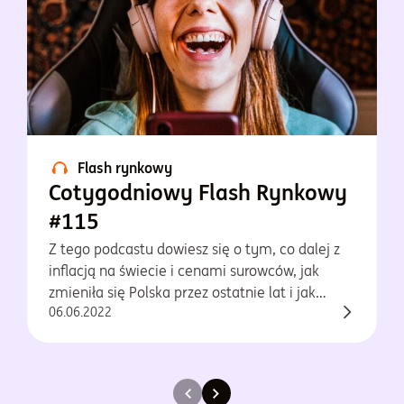
Flash rynkowy
Cotygodniowy Flash Rynkowy
#115
Z tego podcastu dowiesz się o tym, co dalej z
inflacją na świecie i cenami surowców, jak
zmieniła się Polska przez ostatnie lat i jak
06.06.2022
zadbać o swoją emeryturę.