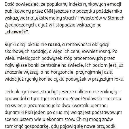
Dość powiedzieć, że popularny indeks rynkowych emocji
publikowany przez CNN jeszcze na początku października
wskazywał na „ekstremalny strach” inwestorów w Stanach
Zjednoczonych, a już w listopadzie wskazuje na
„chciwość”
.
Rynki akcji aktualnie
rosną
, a rentowności obligacji
skarbowych spadają, a więc ich ceny również rosną. Po
wielu miesiącach podwyżek stóp procentowych przez
największe banki centralne na świecie, ich poziom jest już
znacznie wyższy, a na horyzoncie, przynajmniej dziś,
widać już rychły koniec cyklu podwyżek w przyszłym roku.
Jednak rynkowe „strachy” jeszcze całkiem nie zniknęły –
opowiadał o tym tydzień temu Paweł Sadowski – recesja
na świecie (rozumiana jako dwa kwartały ujemnej
dynamiki PKB jeden po drugim) wciąż jest podstawowym
scenariuszem wielu ekonomistów. Chiny mogą znów
zamknąć gospodarkę, gdy pojawią się nowe przypadki