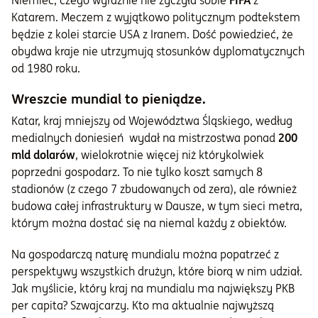
Niemiec, czego wyraźnie nie życzyła sobie
FIFA
z
Katarem. Meczem z wyjątkowo politycznym podtekstem
będzie z kolei starcie USA z Iranem. Dość powiedzieć, że
obydwa kraje nie utrzymują stosunków dyplomatycznych
od 1980 roku.
Wreszcie mundial to pieniądze.
Katar, kraj mniejszy od Województwa Śląskiego, według
medialnych doniesień wydał na mistrzostwa ponad
200
mld dolarów
, wielokrotnie więcej niż którykolwiek
poprzedni gospodarz. To nie tylko koszt samych 8
stadionów (z czego 7 zbudowanych od zera), ale również
budowa całej infrastruktury w Dausze, w tym sieci metra,
którym można dostać się na niemal każdy z obiektów.
Na gospodarczą naturę mundialu można popatrzeć z
perspektywy wszystkich drużyn, które biorą w nim udział.
Jak myślicie, który kraj na mundialu ma największy PKB
per capita? Szwajcarzy. Kto ma aktualnie najwyższą