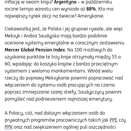
inflację w swoim kraju?
Argentyna
– w październiku
roczne tempo wzrostu cen wyniosło aż
88%
. Kto ma
największy rynek akcji na świecie? Amerykanie.
Ciekawostką jest, że Polska i jej grupowi rywale, ale więc
Meksyk i Arabia Saudyjska mają bardzo podobnie
ocenione systemy emerytalne w corocznym zestawieniu
Mercer Global Pension Index
. Na 100 możliwych do
uzyskania punktów te trzy kraje otrzymały między 55 a
60, wpadając do koszyka krajów z bardzo przeciętnym
systemem z wieloma mankamentami. Wśród wielu
rzeczy do poprawy Meksykanie powinni popracować nad
włączeniem do systemu osób pracujących na czarno
poprzez zmniejszanie szarej strefy. Saudyjczycy powinni
pomyśleć nad podniesieniem najniższej emerytury.
A Polacy, cóż, nad dalszym włączaniem osób do
prywatnych programów pracowniczych takich jak
PPE
czy
PPK
oraz nad zwiększeniem ogólnej puli oszczędności