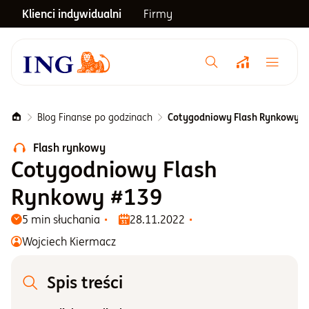
Klienci indywidualni
Firmy
Menu główne
Notowania
Blog Finanse po godzinach
Cotygodniowy Flash Rynkowy #
Flash rynkowy
Emerytura
Cotygodniowy Flash
Rynkowy #139
Inwestycje
5 min słuchania
28.11.2022
Wojciech Kiermacz
Blog
Spis treści
Centrum pomocy