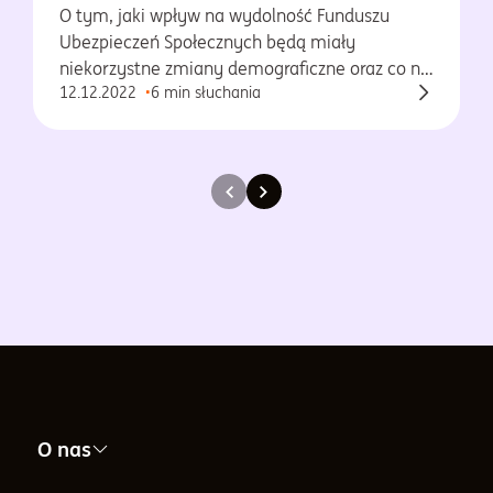
O tym, jaki wpływ na wydolność Funduszu
Ubezpieczeń Społecznych będą miały
niekorzystne zmiany demograficzne oraz co na
12.12.2022
6 min słuchania
ten temat sądzi ZUS,tym, dlaczego niewiele
osób posiada indywidualne konta służące do
odkładania pieniędzy z myślą o dodatkowej
emeryturze i tym, jakie wnioski płyną z raportu
dotyczącego wiarygodności ekonomicznej
Polski i jaki to może mieć związek z myśleniem
o przyszłości.
O nas