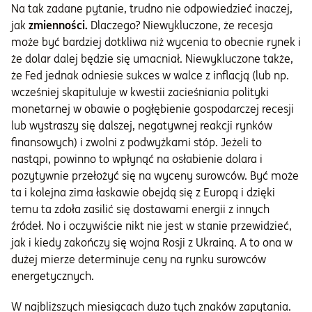
Na tak zadane pytanie, trudno nie odpowiedzieć inaczej,
jak
zmienności.
Dlaczego? Niewykluczone, że recesja
może być bardziej dotkliwa niż wycenia to obecnie rynek i
że dolar dalej będzie się umacniał. Niewykluczone także,
że Fed jednak odniesie sukces w walce z inflacją (lub np.
wcześniej skapituluje w kwestii zacieśniania polityki
monetarnej w obawie o pogłębienie gospodarczej recesji
lub wystraszy się dalszej, negatywnej reakcji rynków
finansowych) i zwolni z podwyżkami stóp. Jeżeli to
nastąpi, powinno to wpłynąć na osłabienie dolara i
pozytywnie przełożyć się na wyceny surowców. Być może
ta i kolejna zima łaskawie obejdą się z Europą i dzięki
temu ta zdoła zasilić się dostawami energii z innych
źródeł. No i oczywiście nikt nie jest w stanie przewidzieć,
jak i kiedy zakończy się wojna Rosji z Ukrainą. A to ona w
dużej mierze determinuje ceny na rynku surowców
energetycznych.
W najbliższych miesiącach dużo tych znaków zapytania.