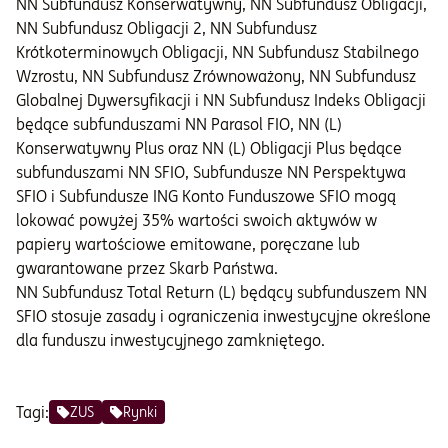
NN Subfundusz Konserwatywny, NN Subfundusz Obligacji,
NN Subfundusz Obligacji 2, NN Subfundusz
Krótkoterminowych Obligacji, NN Subfundusz Stabilnego
Wzrostu, NN Subfundusz Zrównoważony, NN Subfundusz
Globalnej Dywersyfikacji i NN Subfundusz Indeks Obligacji
będące subfunduszami NN Parasol FIO, NN (L)
Konserwatywny Plus oraz NN (L) Obligacji Plus będące
subfunduszami NN SFIO, Subfundusze NN Perspektywa
SFIO i Subfundusze ING Konto Funduszowe SFIO mogą
lokować powyżej 35% wartości swoich aktywów w
papiery wartościowe emitowane, poręczane lub
gwarantowane przez Skarb Państwa.
NN Subfundusz Total Return (L) będący subfunduszem NN
SFIO stosuje zasady i ograniczenia inwestycyjne określone
dla funduszu inwestycyjnego zamkniętego.
Tagi:
ZUS
Rynki