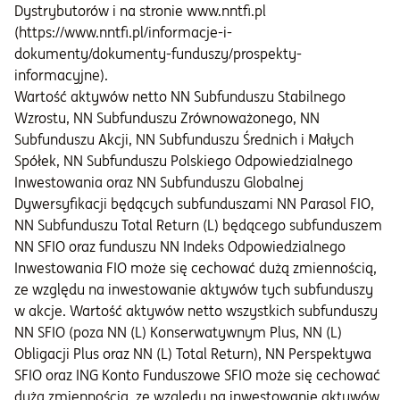
Dystrybutorów i na stronie www.nntfi.pl
(https://www.nntfi.pl/informacje-i-
dokumenty/dokumenty-funduszy/prospekty-
informacyjne).
Wartość aktywów netto NN Subfunduszu Stabilnego
Wzrostu, NN Subfunduszu Zrównoważonego, NN
Subfunduszu Akcji, NN Subfunduszu Średnich i Małych
Spółek, NN Subfunduszu Polskiego Odpowiedzialnego
Inwestowania oraz NN Subfunduszu Globalnej
Dywersyfikacji będących subfunduszami NN Parasol FIO,
NN Subfunduszu Total Return (L) będącego subfunduszem
NN SFIO oraz funduszu NN Indeks Odpowiedzialnego
Inwestowania FIO może się cechować dużą zmiennością,
ze względu na inwestowanie aktywów tych subfunduszy
w akcje. Wartość aktywów netto wszystkich subfunduszy
NN SFIO (poza NN (L) Konserwatywnym Plus, NN (L)
Obligacji Plus oraz NN (L) Total Return), NN Perspektywa
SFIO oraz ING Konto Funduszowe SFIO może się cechować
dużą zmiennością, ze względu na inwestowanie aktywów