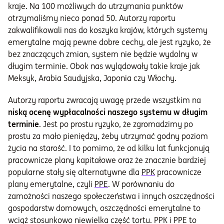
kraje. Na 100 możliwych do utrzymania punktów
otrzymaliśmy nieco ponad 50. Autorzy raportu
zakwalifikowali nas do koszyka krajów, których systemy
emerytalne mają pewne dobre cechy, ale jest ryzyko, że
bez znaczących zmian, system nie będzie wydolny w
długim terminie. Obok nas wylądowały takie kraje jak
Meksyk, Arabia Saudyjska, Japonia czy Włochy.
Autorzy raportu zwracają uwagę przede wszystkim na
niską ocenę wypłacalności naszego systemu w długim
terminie
. Jest po prostu ryzyko, że zgromadzimy po
prostu za mało pieniędzy, żeby utrzymać godny poziom
życia na starość. I to pomimo, że od kilku lat funkcjonują
pracownicze plany kapitałowe oraz że znacznie bardziej
popularne stały się alternatywne dla
PPK
pracownicze
plany emerytalne, czyli
PPE
. W porównaniu do
zamożności naszego społeczeństwa i innych oszczędności
gospodarstw domowych, oszczędności emerytalne to
wciąż stosunkowo niewielka część tortu. PPK i PPE to