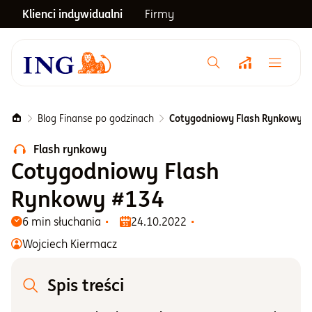
Klienci indywidualni
Firmy
Menu główne
Notowania
Blog Finanse po godzinach
Cotygodniowy Flash Rynkowy #
Flash rynkowy
Emerytura
Cotygodniowy Flash
Rynkowy #134
Inwestycje
6 min słuchania
24.10.2022
Wojciech Kiermacz
Blog
Spis treści
Centrum pomocy