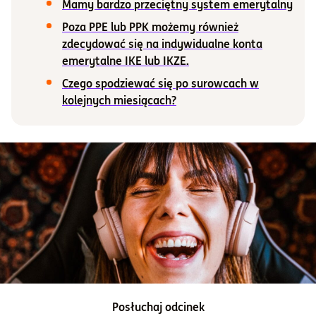
Mamy bardzo przeciętny system emerytalny
Poza PPE lub PPK możemy również
Informacje i dokumenty
zdecydować się na indywidualne konta
emerytalne IKE lub IKZE.
O nas
Czego spodziewać się po surowcach w
kolejnych miesiącach?
Otwórz konto
Zaloguj
Posłuchaj odcinek