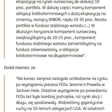
ekspozycję na rynek surowcowy do alokacji 10
proc. portfela. W dalszej części mamy komponent
obligacji krótkoterminowych z dużą ekspozycją na
zmienny, rosnący WIBOR, rzędu 20-30 proc. Reszta
portfela w fundusz stabilnego wzrostu (…) W
dłuższym horyzoncie komponent surowcowy
zwiększylibyśmy do 20-25 proc., komponent
funduszu stabilnego wzrostu zamienilibyśmy na
fundusz zrównoważony, a obligacje
krótkoterminowe na długoterminowe".
Dodał również, że:
"Na koniec sierpnia nastąpiło ochłodzenie na rynku
po wystąpieniu prezesa FEDu Jerome’a Powella w
Jackson Hole. Ostatnie wystąpienie po posiedzeniu
FEDu też było bardziej jastrzębie, niż rynki akcji i
długu, się spodziewały. Widzieliśmy gigantyczne
ruchy na 10-letnich obligacjach USA. W ostatnich