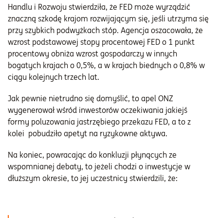
Handlu i Rozwoju stwierdziła, że FED może wyrządzić
znaczną szkodę krajom rozwijającym się, jeśli utrzyma się
przy szybkich podwyżkach stóp. Agencja oszacowała, że
wzrost podstawowej stopy procentowej FED o 1 punkt
procentowy obniża wzrost gospodarczy w innych
bogatych krajach o 0,5%, a w krajach biednych o 0,8% w
ciągu kolejnych trzech lat.
Jak pewnie nietrudno się domyślić, to apel ONZ
wygenerował wśród inwestorów oczekiwania jakiejś
formy poluzowania jastrzębiego przekazu FED, a to z
kolei pobudziło apetyt na ryzykowne aktywa.
Na koniec, powracając do konkluzji płynących ze
wspomnianej debaty, to jeżeli chodzi o inwestycje w
dłuższym okresie, to jej uczestnicy stwierdzili, że: