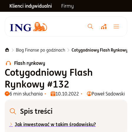
Klienci indywidualni
Firmy
Menu główne
Notowania
Blog Finanse po godzinach
Cotygodniowy Flash Rynkowy #
Flash rynkowy
Emerytura
Cotygodniowy Flash
Rynkowy #132
Inwestycje
6 min słuchania
10.10.2022
Paweł Sadowski
Blog
Spis treści
Jak inwestować w takim środowisku?
Centrum pomocy