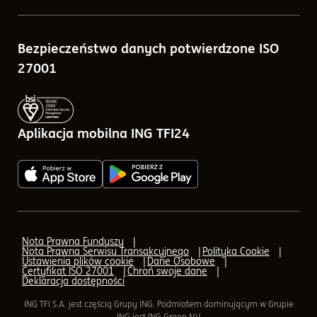
Porównywarka funduszy
Sprawozdania finansowe
Bezpieczeństwo danych potwierdzone ISO
Kalkulatory
Tabele opłat
27001
Blog
Zlecenia w ramach ING TFI24
Pytania i odpowiedzi
Aplikacja mobilna ING TFI24
Q&A - odpowiedzi na pytania o IKE, IKZE
AML (Przeciwdziałanie praniu pieniędzy)
AML - Transfer
Nota Prawna Funduszy
Nota Prawna Serwisu Transakcyjnego
Polityka Cookie
AML - formularz elektroniczny
Ustawienia plików cookie
Dane Osobowe
Certyfikat ISO 27001
Chroń swoje dane
Deklaracja dostępności
Aplikacja mobilna ING TFI24
ING TFI S.A. jest częścią Grupy ING. Podmiotem dominującym w Grupie
ING jest ING Groep N.V.