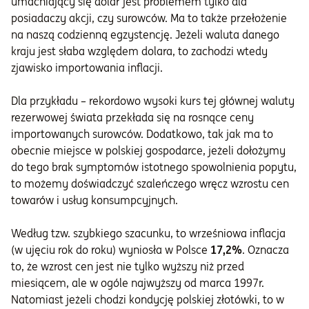
umacniający się dolar jest problemem tylko dla
posiadaczy akcji, czy surowców. Ma to także przełożenie
na naszą codzienną egzystencję. Jeżeli waluta danego
kraju jest słaba względem dolara, to zachodzi wtedy
zjawisko importowania inflacji.
Dla przykładu – rekordowo wysoki kurs tej głównej waluty
rezerwowej świata przekłada się na rosnące ceny
importowanych surowców. Dodatkowo, tak jak ma to
obecnie miejsce w polskiej gospodarce, jeżeli dołożymy
do tego brak symptomów istotnego spowolnienia popytu,
to możemy doświadczyć szaleńczego wręcz wzrostu cen
towarów i usług konsumpcyjnych.
Według tzw. szybkiego szacunku, to wrześniowa inflacja
(w ujęciu rok do roku) wyniosła w Polsce
17,2%
. Oznacza
to, że wzrost cen jest nie tylko wyższy niż przed
miesiącem, ale w ogóle najwyższy od marca 1997r.
Natomiast jeżeli chodzi kondycję polskiej złotówki, to w