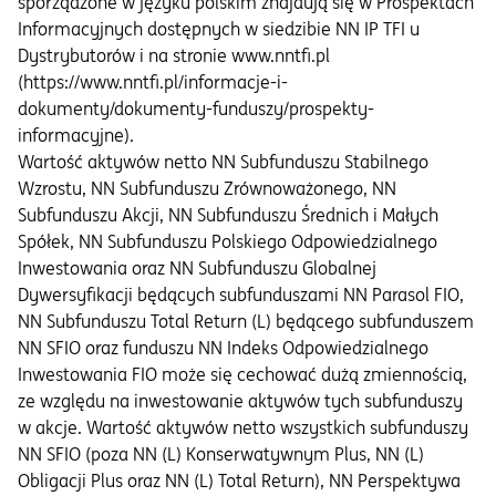
sporządzone w języku polskim znajdują się w Prospektach
Informacyjnych dostępnych w siedzibie NN IP TFI u
Dystrybutorów i na stronie www.nntfi.pl
(https://www.nntfi.pl/informacje-i-
dokumenty/dokumenty-funduszy/prospekty-
informacyjne).
Wartość aktywów netto NN Subfunduszu Stabilnego
Wzrostu, NN Subfunduszu Zrównoważonego, NN
Subfunduszu Akcji, NN Subfunduszu Średnich i Małych
Spółek, NN Subfunduszu Polskiego Odpowiedzialnego
Inwestowania oraz NN Subfunduszu Globalnej
Dywersyfikacji będących subfunduszami NN Parasol FIO,
NN Subfunduszu Total Return (L) będącego subfunduszem
NN SFIO oraz funduszu NN Indeks Odpowiedzialnego
Inwestowania FIO może się cechować dużą zmiennością,
ze względu na inwestowanie aktywów tych subfunduszy
w akcje. Wartość aktywów netto wszystkich subfunduszy
NN SFIO (poza NN (L) Konserwatywnym Plus, NN (L)
Obligacji Plus oraz NN (L) Total Return), NN Perspektywa