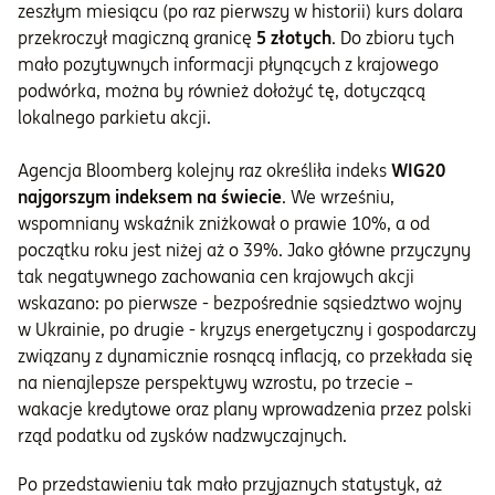
zeszłym miesiącu (po raz pierwszy w historii) kurs dolara
przekroczył magiczną granicę
5 złotych
. Do zbioru tych
mało pozytywnych informacji płynących z krajowego
podwórka, można by również dołożyć tę, dotyczącą
lokalnego parkietu akcji.
Agencja Bloomberg kolejny raz określiła indeks
WIG20
najgorszym indeksem na świecie
. We wrześniu,
wspomniany wskaźnik zniżkował o prawie 10%, a od
początku roku jest niżej aż o 39%. Jako główne przyczyny
tak negatywnego zachowania cen krajowych akcji
wskazano: po pierwsze - bezpośrednie sąsiedztwo wojny
w Ukrainie, po drugie - kryzys energetyczny i gospodarczy
związany z dynamicznie rosnącą inflacją, co przekłada się
na nienajlepsze perspektywy wzrostu, po trzecie –
wakacje kredytowe oraz plany wprowadzenia przez polski
rząd podatku od zysków nadzwyczajnych.
Po przedstawieniu tak mało przyjaznych statystyk, aż