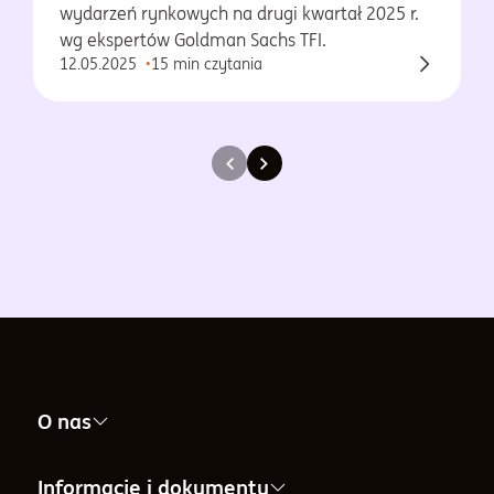
wydarzeń rynkowych na drugi kwartał 2025 r.
wg ekspertów Goldman Sachs TFI.
12.05.2025
15 min czytania
O nas
Nasza firma
Informacje i dokumenty