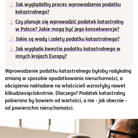
Jak wyglądałby proces wprowadzenia podatku
katastralnego?
Informacje i dokumenty
Czy planuje się wprowadzić podatek katastralny
w Polsce? Jakie mogą być jego konsekwencje?
O nas
Jakie są wady i zalety podatku katastralnego?
Jak wygląda kwestia podatku katastralnego w
innych krajach Europy?
Otwórz konto
Zaloguj
Wprowadzenie podatku katastralnego byłoby radykalną
zmianą w sposobie opodatkowania nieruchomości, a
obciążenia nakładane na właścicieli wzrosłyby nawet
kilkudziesięciokrotnie. Dlaczego? Podatek katastralny
pobierano by bowiem od wartości, a nie - jak obecnie -
od powierzchni nieruchomości.