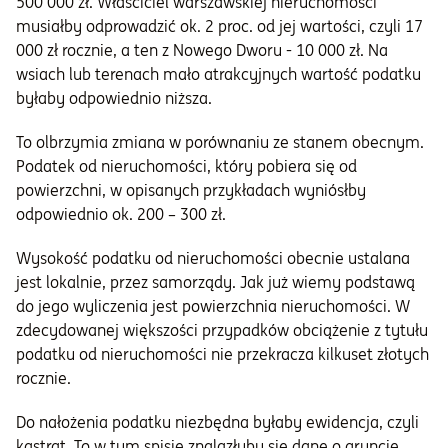
500 000 zł. Właściciel warszawskiej nieruchomości
musiałby odprowadzić ok. 2 proc. od jej wartości, czyli 17
000 zł rocznie, a ten z Nowego Dworu - 10 000 zł. Na
wsiach lub terenach mało atrakcyjnych wartość podatku
byłaby odpowiednio niższa.
To olbrzymia zmiana w porównaniu ze stanem obecnym.
Podatek od nieruchomości, który pobiera się od
powierzchni, w opisanych przykładach wyniósłby
odpowiednio ok. 200 – 300 zł.
Wysokość podatku od nieruchomości obecnie ustalana
jest lokalnie, przez samorządy. Jak już wiemy podstawą
do jego wyliczenia jest powierzchnia nieruchomości. W
zdecydowanej większości przypadków obciążenie z tytułu
podatku od nieruchomości nie przekracza kilkuset złotych
rocznie.
Do nałożenia podatku niezbędna byłaby ewidencja, czyli
kastrat. To w tym spisie znalazłyby się dane o gruncie,