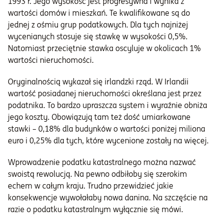
1993 r. Jego wysokość jest progresywna i wynika z
wartości domów i mieszkań. Te kwalifikowane są do
jednej z ośmiu grup podatkowych. Dla tych najniżej
wycenianych stosuje się stawkę w wysokości 0,5%.
Natomiast przeciętnie stawka oscyluje w okolicach 1%
wartości nieruchomości.
Oryginalnością wykazał się irlandzki rząd. W Irlandii
wartość posiadanej nieruchomości określana jest przez
podatnika. To bardzo upraszcza system i wyraźnie obniża
jego koszty. Obowiązują tam też dość umiarkowane
stawki – 0,18% dla budynków o wartości poniżej miliona
euro i 0,25% dla tych, które wycenione zostały na więcej.
Wprowadzenie podatku katastralnego można nazwać
swoistą rewolucją. Na pewno odbiłoby się szerokim
echem w całym kraju. Trudno przewidzieć jakie
konsekwencje wywołałaby nowa danina. Na szczęście na
razie o podatku katastralnym wyłącznie się mówi.