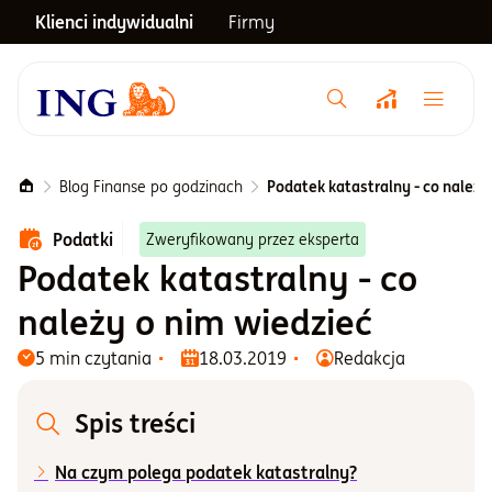
Klienci indywidualni
Firmy
Menu główne
Notowania
Blog Finanse po godzinach
Podatek katastralny - co należy
Podatki
Zweryfikowany przez eksperta
Emerytura
Podatek katastralny - co
należy o nim wiedzieć
Inwestycje
5 min czytania
18.03.2019
Redakcja
Blog
Spis treści
Centrum pomocy
Na czym polega podatek katastralny?