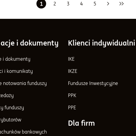
1
2
3
4
5
Następna
Ostatni
acje i dokumenty
Klienci indywidualni
e i dokumenty
IKE
ci i komunikaty
IKZE
e notowania funduszy
Fundusze Inwestycyjne
rzedaży
PPK
y funduszy
PPE
trybutorów
Dla firm
achunków bankowych