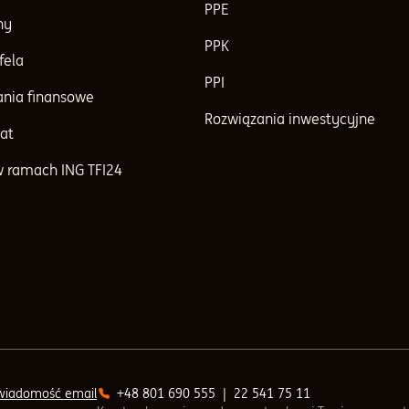
PPE
ny
PPK
fela
PPI
nia finansowe
Rozwiązania inwestycyjne
at
w ramach ING TFI24
 wiadomość email
+48 801 690 555
|
22 541 75 11