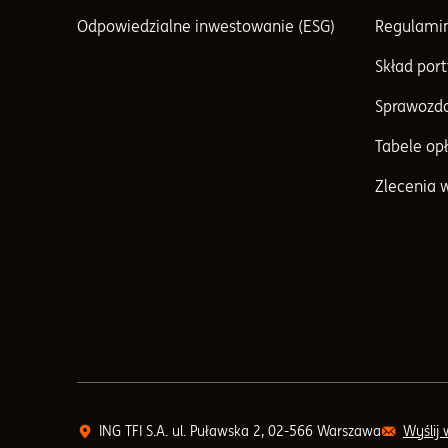
Odpowiedzialne inwestowanie (ESG)
Regulami
Skład port
Sprawozda
Tabele opł
Zlecenia 
ING TFI S.A. ul. Puławska 2, 02-566 Warszawa
Wyślij