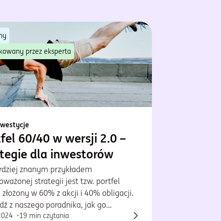
ny
kowany przez eksperta
nwestycje
fel 60/40 w wersji 2.0 –
ategie dla inwestorów
rdziej znanym przykładem
ważonej strategii jest tzw. portfel
 złożony w 60% z akcji i 40% obligacji.
dź z naszego poradnika, jak go
2024
19 min czytania
ać w oparciu o akcje, obligacje i