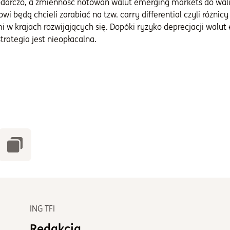
podarczo, a zmienność notowań walut emerging markets do wal
owi będą chcieli zarabiać na tzw. carry differential czyli różni
 w krajach rozwijających się. Dopóki ryzyko deprecjacji walu
trategia jest nieopłacalna.
ING TFI
Redakcja