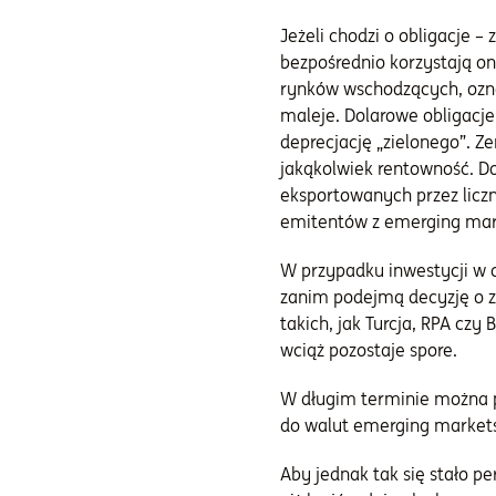
Jeżeli chodzi o obligacje –
bezpośrednio korzystają on
rynków wschodzących, ozna
maleje. Dolarowe obligacj
deprecjację „zielonego”. 
jakąkolwiek rentowność. D
eksportowanych przez liczn
emitentów z emerging mar
W przypadku inwestycji w o
zanim podejmą decyzję o z
takich, jak Turcja, RPA czy
wciąż pozostaje spore.
W długim terminie można prz
do walut emerging markets 
Aby jednak tak się stało 