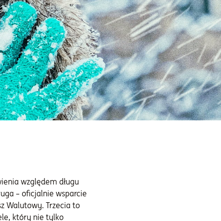
wienia względem długu
uga – oficjalnie wsparcie
z Walutowy. Trzecia to
e, który nie tylko