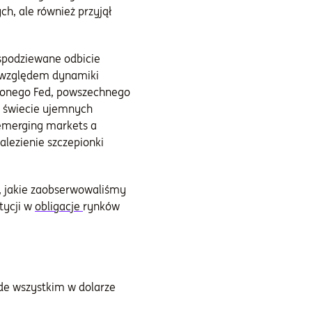
h, ale również przyjął
spodziewane odbicie
d względem dynamiki
wionego Fed, powszechnego
w świecie ujemnych
 emerging markets a
lezienie szczepionki
, jakie zaobserwowaliśmy
tycji w
obligacje
rynków
de wszystkim w dolarze