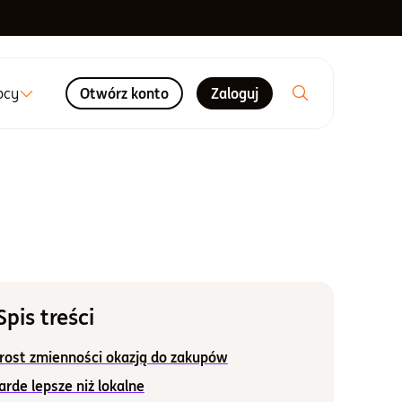
ocy
Otwórz konto
Zaloguj
Spis treści
rost zmienności okazją do zakupów
rde lepsze niż lokalne