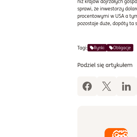
niż krajów dojrzałych gos
sprawi, że inwestorzy dolar
procentowymi w USA a tymi
pozostaje duże, dopóty ta s
Tagi:
Rynki
Obligacje
Podziel się artykułem