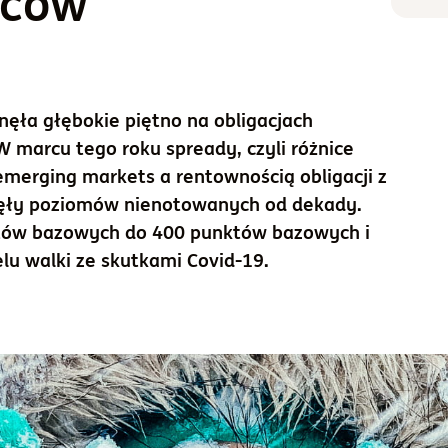
wców
a
ła głębokie piętno na obligacjach
W marcu tego roku spready, czyli różnice
merging markets a rentownością obligacji z
nęły poziomów nienotowanych od dekady.
tów bazowych do 400 punktów bazowych i
u walki ze skutkami Covid-19.