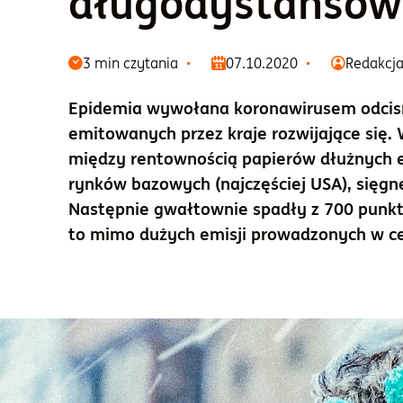
długodystanso
3 min czytania
07.10.2020
Redakcj
Epidemia wywołana koronawirusem odcisnę
emitowanych przez kraje rozwijające się. 
między rentownością papierów dłużnych e
rynków bazowych (najczęściej USA), sięg
Następnie gwałtownie spadły z 700 punk
to mimo dużych emisji prowadzonych w cel