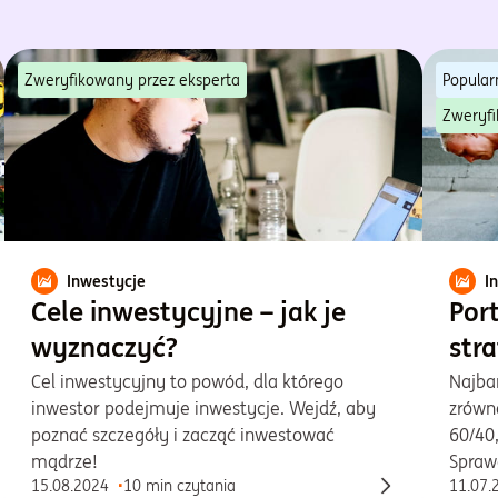
Zweryfikowany przez eksperta
Popular
Zweryfi
Inwestycje
I
Cele inwestycyjne – jak je
Port
wyznaczyć?
str
Cel inwestycyjny to powód, dla którego
Najba
inwestor podejmuje inwestycje. Wejdź, aby
zrówno
poznać szczegóły i zacząć inwestować
60/40,
mądrze!
Spraw
15.08.2024
10 min czytania
11.07.
zbudow