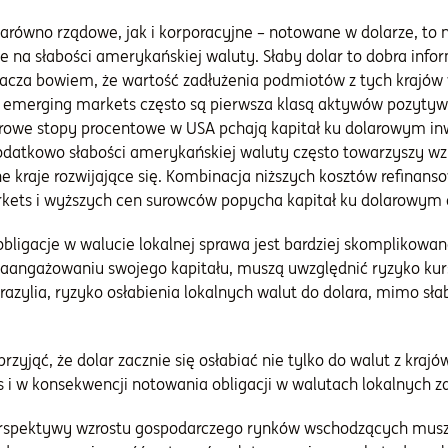
 zarówno rządowe, jak i korporacyjne – notowane w dolarze, to n
e na słabości amerykańskiej waluty. Słaby dolar to dobra info
cza bowiem, że wartość zadłużenia podmiotów z tych krajów
e emerging markets często są pierwsza klasą aktywów pozytyw
Zerowe stopy procentowe w USA pchają kapitał ku dolarowym 
odatkowo słabości amerykańskiej waluty często towarzyszy wz
e kraje rozwijające się. Kombinacja niższych kosztów refinans
kets i wyższych cen surowców popycha kapitał ku dolarowym 
bligacje w walucie lokalnej sprawa jest bardziej skomplikowan
aangażowaniu swojego kapitału, muszą uwzględnić ryzyko ku
 Brazylia, ryzyko osłabienia lokalnych walut do dolara, mimo sła
yjąć, że dolar zacznie się osłabiać nie tylko do walut z krajó
i w konsekwencji notowania obligacji w walutach lokalnych z
perspektywy wzrostu gospodarczego rynków wschodzących muszą