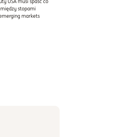
uty USA musi spaść co
cy między stopami
t emerging markets