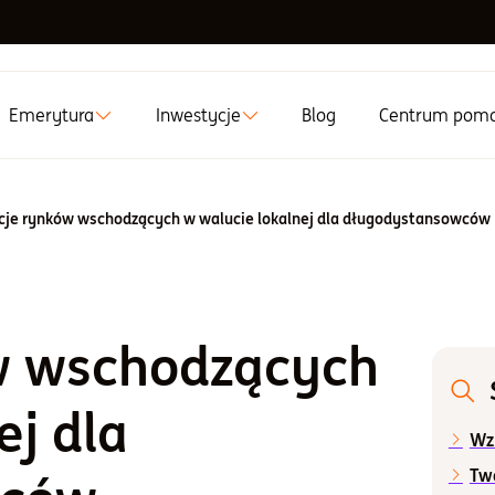
Emerytura
Inwestycje
Blog
Centrum pom
cje rynków wschodzących w walucie lokalnej dla długodystansowców
w wschodzących
ej dla
Wz
Twa