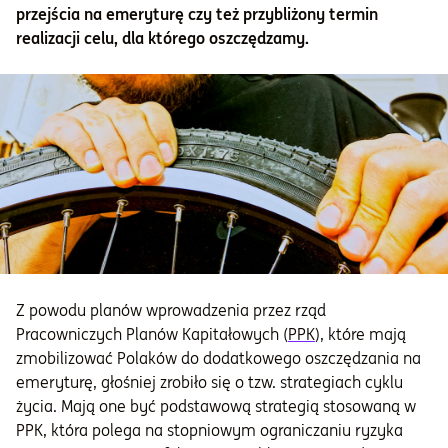
przejścia na emeryturę czy też przybliżony termin
realizacji celu, dla którego oszczędzamy.
Informacje i dokumenty
O nas
Otwórz konto
Zaloguj
Z powodu planów wprowadzenia przez rząd
Pracowniczych Planów Kapitałowych (
PPK
), które mają
zmobilizować Polaków do dodatkowego oszczędzania na
emeryturę, głośniej zrobiło się o tzw. strategiach cyklu
życia. Mają one być podstawową strategią stosowaną w
PPK, która polega na stopniowym ograniczaniu ryzyka