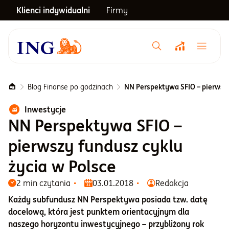
Klienci indywidualni
Firmy
Menu główne
Notowania
Blog Finanse po godzinach
NN Perspektywa SFIO – pierwszy
Inwestycje
Emerytura
NN Perspektywa SFIO –
pierwszy fundusz cyklu
Inwestycje
życia w Polsce
2 min czytania
03.01.2018
Redakcja
Blog
Każdy subfundusz NN Perspektywa posiada tzw. datę
docelową, która jest punktem orientacyjnym dla
Centrum pomocy
naszego horyzontu inwestycyjnego – przybliżony rok