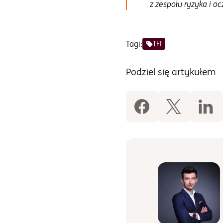
z zespołu ryzyka i 
Tagi:
TFI
Podziel się artykułem