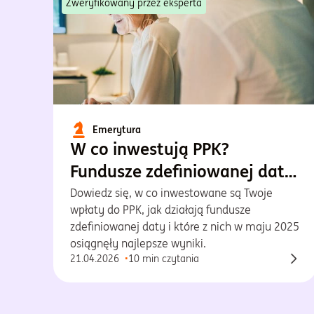
Zweryfikowany przez eksperta
Emerytura
W co inwestują PPK?
Fundusze zdefiniowanej daty
w praktyce
Dowiedz się, w co inwestowane są Twoje
wpłaty do PPK, jak działają fundusze
zdefiniowanej daty i które z nich w maju 2025
osiągnęły najlepsze wyniki.
21.04.2026
10 min czytania