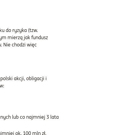
ku do ryzyka (tzw.
rym mierzą jak fundusz
. Nie chodzi więc
ski akcji, obligacji i
w:
nych lub co najmniej 3 lata
mniej ok. 100 mln zł.