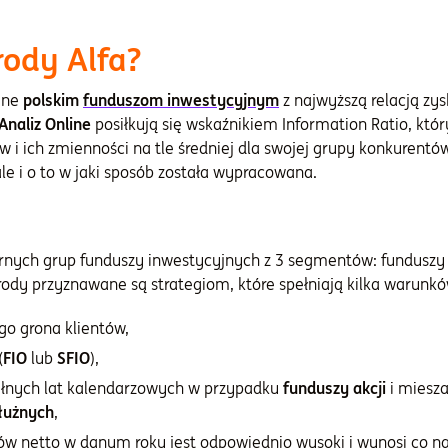
ody Alfa?
ane
polskim
funduszom inwestycyjnym
z najwyższą relacją zys
Analiz Online
posiłkują się wskaźnikiem Information Ratio, któ
 ich zmienności na tle średniej dla swojej grupy konkurentów
le i o to w jaki sposób została wypracowana.
rnych grup funduszy inwestycyjnych z 3 segmentów: funduszy pol
ody przyznawane są strategiom, które spełniają kilka warunkó
go grona klientów,
(
FIO
lub
SFIO
),
pełnych lat kalendarzowych w przypadku
funduszy akcji
i miesza
łużnych
,
ów netto w danym roku jest odpowiednio wysoki i wynosi co naj