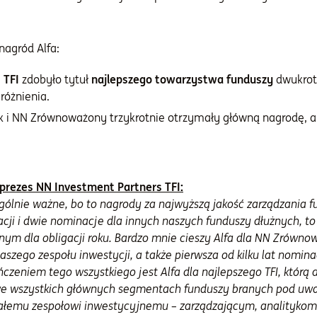
nagród Alfa:
 TFI
zdobyło tytuł
najlepszego towarzystwa funduszy
dwukrotn
óżnienia.
k i NN Zrównoważony trzykrotnie otrzymały główną nagrodę, a 
prezes NN Investment Partners TFI:
ególnie ważne, bo to nagrody za najwyższą jakość zarządzania 
acji i dwie nominacje dla innych naszych funduszy dłużnych, t
dnym dla obligacji roku. Bardzo mnie cieszy Alfa dla NN Zrówn
aszego zespołu inwestycji, a także pierwsza od kilku lat nomina
czeniem tego wszystkiego jest Alfa dla najlepszego TFI, którą
 we wszystkich głównych segmentach funduszy branych pod uw
całemu zespołowi inwestycyjnemu – zarządzającym, analitykom