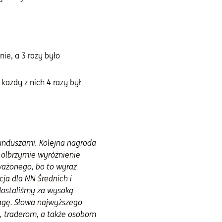
ie, a 3 razy było
każdy z nich 4 razy był
funduszami. Kolejna nagroda
o olbrzymie wyróżnienie
oważonego, bo to wyraz
cja dla NN Średnich i
 dostaliśmy za wysoką
agę. Słowa najwyższego
, traderom, a także osobom