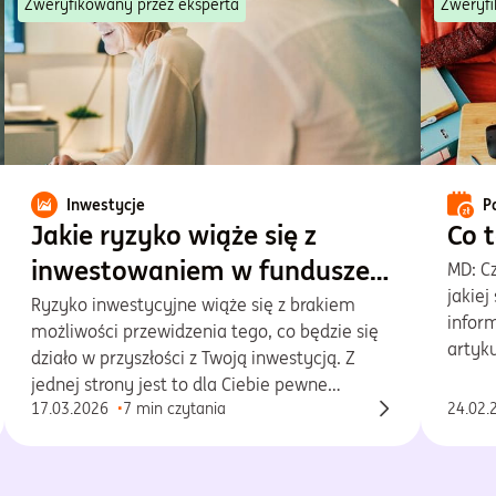
Zweryfikowany przez eksperta
Zweryfi
Inwestycje
P
Jakie ryzyko wiąże się z
Co t
inwestowaniem w fundusze
MD: Cz
jakiej
inwestycyjne?
Ryzyko inwestycyjne wiąże się z brakiem
infor
możliwości przewidzenia tego, co będzie się
artyku
działo w przyszłości z Twoją inwestycją. Z
jednej strony jest to dla Ciebie pewne
17.03.2026
7 min czytania
24.02.
zagrożenie – możesz ponieść nieoczekiwane
straty lub odnotować niższą stopę zwrotu niż
zakładałeś.