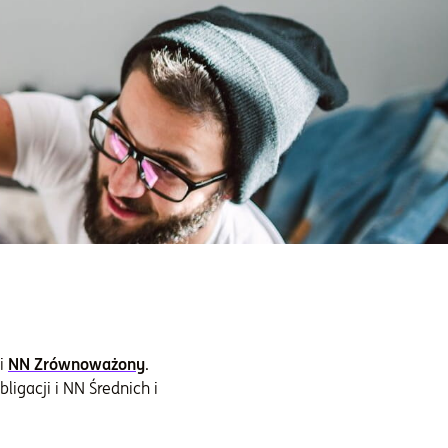
i
NN Zrównoważony
.
gacji i NN Średnich i