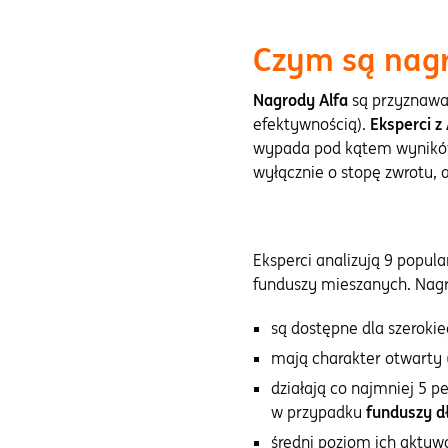
Czym są nagr
Nagrody Alfa
są przyznaw
efektywnością).
Eksperci z 
wypada pod kątem wyników i
wyłącznie o stopę zwrotu, a
Eksperci analizują 9 popula
funduszy mieszanych. Nagr
są dostępne dla szerokie
mają charakter otwarty 
działają co najmniej 5 
w przypadku
funduszy d
średni poziom ich aktyw