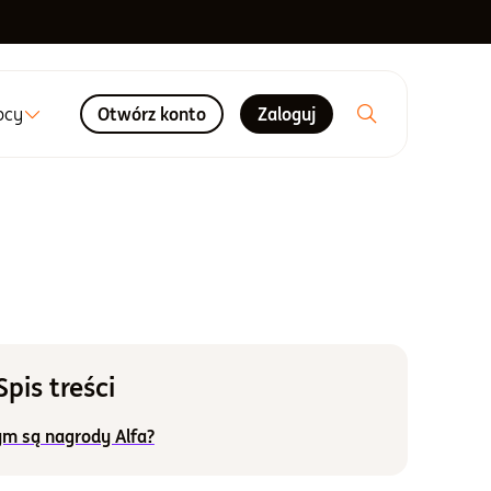
ocy
Otwórz konto
Zaloguj
Spis treści
ym są nagrody Alfa?