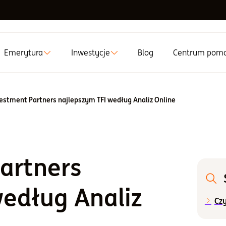
Emerytura
Inwestycje
Blog
Centrum pom
estment Partners najlepszym TFI według Analiz Online
artners
według Analiz
Cz