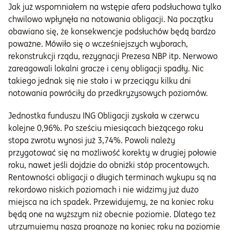
Jak już wspomniałem na wstępie afera podsłuchowa tylko
chwilowo wpłynęła na notowania obligacji. Na początku
obawiano się, że konsekwencje podsłuchów będą bardzo
poważne. Mówiło się o wcześniejszych wyborach,
rekonstrukcji rządu, rezygnacji Prezesa NBP itp. Nerwowo
zareagowali lokalni gracze i ceny obligacji spadły. Nic
takiego jednak się nie stało i w przeciągu kilku dni
notowania powróciły do przedkryzysowych poziomów.
Jednostka funduszu ING Obligacji zyskała w czerwcu
kolejne 0,96%. Po sześciu miesiącach bieżącego roku
stopa zwrotu wynosi już 3,74%. Powoli należy
przygotować się na możliwość korekty w drugiej połowie
roku, nawet jeśli dojdzie do obniżki stóp procentowych.
Rentowności obligacji o długich terminach wykupu są na
rekordowo niskich poziomach i nie widzimy już dużo
miejsca na ich spadek. Przewidujemy, że na koniec roku
będą one na wyższym niż obecnie poziomie. Dlatego też
utrzymujemy naszą prognozę na koniec roku na poziomie