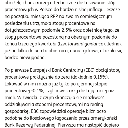
obniżek, chodzi raczej o techniczne dostosowanie stóp
procentowych w Polsce do bardzo niskiej inflacji. Jeszcze
na początku miesiąca RPP na swoim comiesięcznym
posiedzeniu utrzymała stopy procentowe na
dotychczasowym poziomie 2,5% oraz obietnicę tego, że
stopy procentowe pozostaną na obecnym poziomie do
końca trzeciego kwartału (tzw.
forward guidance
). Jednak
już po kilku dniach ta obietnica, dana rynkowi, okazała się
bardzo niewygodna.
Po pierwsze Europejski Bank Centralny (EBC) obciął stopy
procentowe praktycznie do zera (dokładnie 0,15%).
Lokować w nim można już tylko po ujemnej stopie
procentowej -0.1%, czyli inwestorzy dostają mniej niż
mieli. W związku z czym skończyła się możliwość
oddziaływania stopami procentowymi na realną
gospodarkę. EBC zapowiedział operacje bliźniaczo
podobne do ilościowego łagodzenia przez amerykański
Bank Rezerwy Federalnej. Pierwsza ma nastąpić dopiero