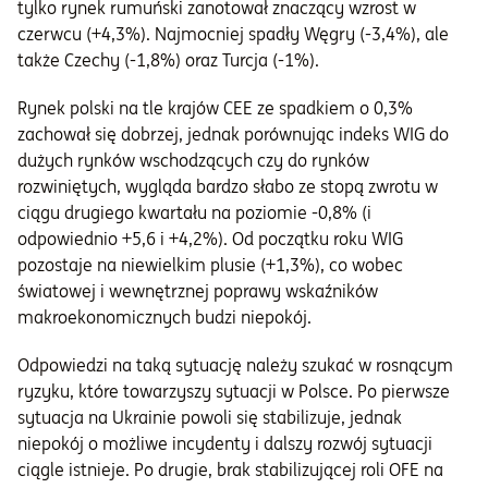
tylko rynek rumuński zanotował znaczący wzrost w
czerwcu (+4,3%). Najmocniej spadły Węgry (-3,4%), ale
także Czechy (-1,8%) oraz Turcja (-1%).
Rynek polski na tle krajów CEE ze spadkiem o 0,3%
zachował się dobrzej, jednak porównując indeks WIG do
dużych rynków wschodzących czy do rynków
rozwiniętych, wygląda bardzo słabo ze stopą zwrotu w
ciągu drugiego kwartału na poziomie -0,8% (i
odpowiednio +5,6 i +4,2%). Od początku roku WIG
pozostaje na niewielkim plusie (+1,3%), co wobec
światowej i wewnętrznej poprawy wskaźników
makroekonomicznych budzi niepokój.
Odpowiedzi na taką sytuację należy szukać w rosnącym
ryzyku, które towarzyszy sytuacji w Polsce. Po pierwsze
sytuacja na Ukrainie powoli się stabilizuje, jednak
niepokój o możliwe incydenty i dalszy rozwój sytuacji
ciągle istnieje. Po drugie, brak stabilizującej roli OFE na