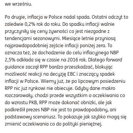
we wrześniu.
Po drugie, inflacja w Polsce nadal spada. Ostatni odczyt to
zaledwie 0,2% rok do roku. Do spadku inflacji walnie
przyczyniły się ceny żywności co jest niezgodne z
tendencjami sezonowymi. Miesiące letnie przyniosą
najprawdopodobniej zejście inflacji poniżej zera. To
oznacza też, że dochodzenie do celu inflacyjnego NBP
2,5% odkłada się w czasie na 2016 rok. Dlatego
forward
guidance
zaczął RPP bardzo przeszkadzać, blokując
możliwość reakcji na decyzję EBC i znaczący spadek
inflacji w Polsce. Wiemy już, że po lipcowym posiedzeniu
RPP nic już rynkowi nie obiecuje. Gdyby dane makro
rozczarowały, chodzi przede wszystkim o oczekiwania co
do wzrostu PKB, RPP może dokonać obniżki, ale jak
podkreślił prezes NBP nie jest to prawdopodobny, ani
podstawowy scenariusz. To pokazuje jak szybko mogą się
zmienić oczekiwania co do polityki pieniężnej.