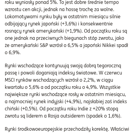
roku wyniosły ponad 5%. To jest dobre średnie tempo
wzrostu cen akcji, jednak na hossę trochę za wolne.
Lokomotywami rynku były w ostatnim miesiącu silnie
odbijający rynek japoński (+3,6%) i konsekwentnie
rosnący rynek amerykański (+1,9%). Od początku roku są
one jednak na przeciwnych biegunach stóp zwrotu, jako
że amerykański S&P wzrósł o 6,5% a japoński Nikkei spadł
o 6,9%.
Rynki wschodzące kontynuują swoją dobrą tegoroczną
passę i powoli doganiają indeksy światowe. W czerwcu
MSCI rynków wschodzących wzrósł o 2,2%, w ciągu
kwartału o 5,6% a od początku roku o 4,9%. Wszystkie
największe rynki wschodzące rosły w ostatnim miesiącu,
a najmocniej rynek indyjski (+4,9%), najsłabiej zaś indeks
chiński (+0,5%). Od początku roku Indie z +20% stopą
zwrotu są liderem a Rosja outsiderem (spadek o 1,6%).
Rynki środkowoeuropejskie przechodziły korektę. Właściwi