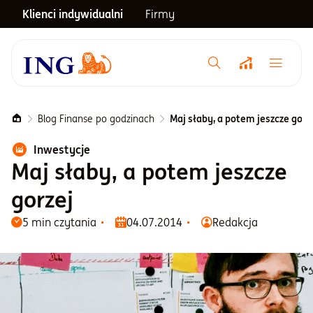
Klienci indywidualni
Firmy
Menu główne
Notowania
Blog Finanse po godzinach
Maj słaby, a potem jeszcze gorz
Inwestycje
Emerytura
Maj słaby, a potem jeszcze
gorzej
Inwestycje
5 min czytania
04.07.2014
Redakcja
Blog
Centrum pomocy