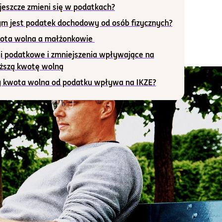
jeszcze zmieni się w podatkach?
ym jest podatek dochodowy od osób fizycznych?
ota wolna a małżonkowie
gi podatkowe i zmniejszenia wpływające na
ższą kwotę wolną
y kwota wolna od podatku wpływa na IKZE?