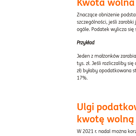
Kwota wolna
Znaczące obniżenie podstaw
szczególności, jeśli zarobk
ogóle. Podatek wylicza si
Przykład
Jeden z małżonków zarabia n
tys. zł. Jeśli rozliczalib
zł) byłaby opodatkowana s
17%.
Ulgi podatko
kwotę wolną
W 2021 r. nadal można korz