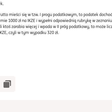
k.
brutto mieści się w tzw. I progu podatkowym, to podatek docho
umie 1000 zł na IKZE i wypełni odpowiednią rubrykę w zeznan
li ktoś zarabia więcej i wpada w II próg podatkowy, to może lic
IKZE, czyli w tym wypadku 320 zł.