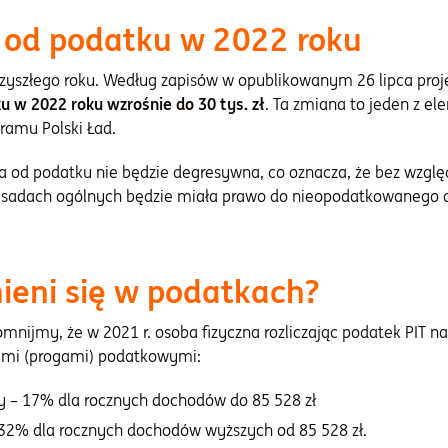
 od podatku w 2022 roku
zyszłego roku. Według zapisów w opublikowanym 26 lipca proj
 w 2022 roku wzrośnie do 30 tys. zł
. Ta zmiana to jeden z e
amu Polski Ład.
 od podatku nie będzie degresywna, co oznacza, że bez wzgl
zasadach ogólnych będzie miała prawo do nieopodatkowanego d
mieni się w podatkach?
omnijmy, że w 2021 r. osoba fizyczna rozliczając podatek PIT 
ami (progami) podatkowymi:
y – 17% dla rocznych dochodów do 85 528 zł
32% dla rocznych dochodów wyższych od 85 528 zł.