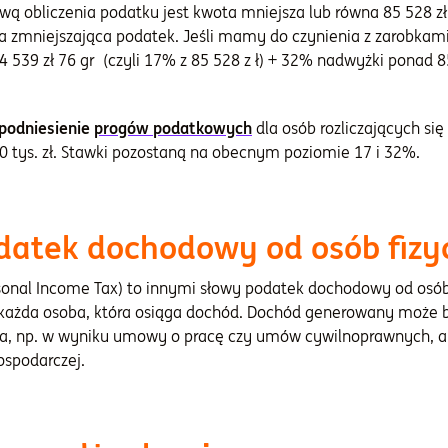
wą obliczenia podatku jest kwota mniejsza lub równa 85 528 
zmniejszająca podatek. Jeśli mamy do czynienia z zarobkami 
539 zł 76 gr (czyli 17% z 85 528 z ł) + 32% nadwyżki ponad 8
 podniesienie
progów podatkowych
dla osób rozliczających si
 tys. zł. Stawki pozostaną na obecnym poziomie 17 i 32%.
datek dochodowy od osób fizy
rsonal Income Tax) to innymi słowy podatek dochodowy od osób
ć każda osoba, która osiąga dochód. Dochód generowany może 
a, np. w wyniku umowy o pracę czy umów cywilnoprawnych, a
ospodarczej.