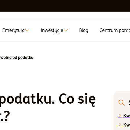
Emerytura
Inwestycje
Blog
Centrum pom
wolna od podatku
podatku. Co się
.?
Kw
Kw