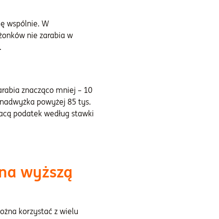
ię wspólnie. W
ałżonków nie zarabia w
.
zarabia znacząco mniej – 10
 (nadwyżka powyżej 85 tys.
acą podatek według stawki
 na wyższą
można korzystać z wielu