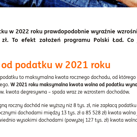
ku w 2022 roku prawdopodobnie wyraźnie wzrośn
 zł. To efekt założeń programu Polski Ład. Co 
 od podatku w 2021 roku
 podatku to maksymalna kwota rocznego dochodu, od którego 
wego.
W 2021 roku maksymalna kwota wolna od podatku wynosi 8
tzw. kwota degresywna – spada wraz ze wzrostem dochodów.
gną roczny dochód nie wyższy niż 8 tys. zł, nie zapłacą podatku
cznymi dochodami między 13 tys. zł a 85 528 zł) kwota wolna je
wiednio wysokimi dochodami (powyżej 127 tys. zł) kwota wolna