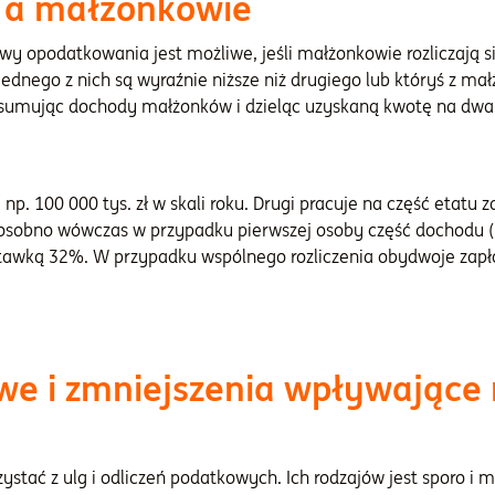
 a małżonkowie
y opodatkowania jest możliwe, jeśli małżonkowie rozliczają s
i jednego z nich są wyraźnie niższe niż drugiego lub któryś z m
ę sumując dochody małżonków i dzieląc uzyskaną kwotę na dwa
p. 100 000 tys. zł w skali roku. Drugi pracuje na część etatu 
y się osobno wówczas w przypadku pierwszej osoby część dochodu
tawką 32%. W przypadku wspólnego rozliczenia obydwoje zapł
we i zmniejszenia wpływające
ystać z ulg i odliczeń podatkowych. Ich rodzajów jest sporo i 