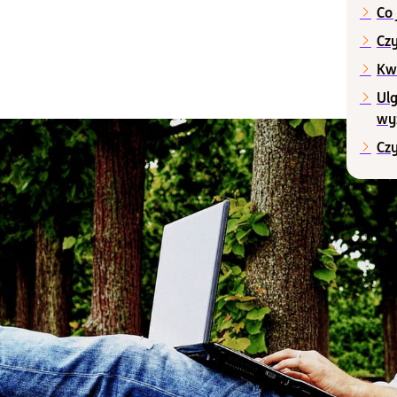
Co 
a
Cz
Kw
Ul
wy
Cz