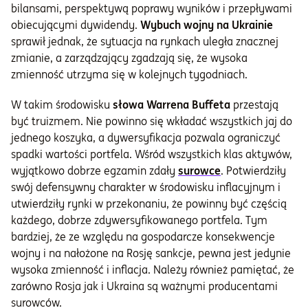
bilansami, perspektywą poprawy wyników i przepływami
obiecującymi dywidendy.
Wybuch wojny na Ukrainie
sprawił jednak, że sytuacja na rynkach uległa znacznej
zmianie, a zarządzający zgadzają się, że wysoka
zmienność utrzyma się w kolejnych tygodniach.
W takim środowisku
słowa Warrena Buffeta
przestają
być truizmem. Nie powinno się wkładać wszystkich jaj do
jednego koszyka, a dywersyfikacja pozwala ograniczyć
spadki wartości portfela. Wśród wszystkich klas aktywów,
wyjątkowo dobrze egzamin zdały
surowce
. Potwierdziły
swój defensywny charakter w środowisku inflacyjnym i
utwierdziły rynki w przekonaniu, że powinny być częścią
każdego, dobrze zdywersyfikowanego portfela. Tym
bardziej, że ze względu na gospodarcze konsekwencje
wojny i na nałożone na Rosję sankcje, pewna jest jedynie
wysoka zmienność i inflacja. Należy również pamiętać, że
zarówno Rosja jak i Ukraina są ważnymi producentami
surowców.