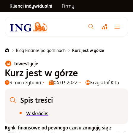
Klienci indywidualni
Firmy
Menu główne
Notowania
Blog Finanse po godzinach
Kurz jest w górze
Inwestycje
Emerytura
Kurz jest w górze
3 min czytania
04.03.2022
Krzysztof Kita
Inwestycje
Spis treści
Blog
W skrócie:
Centrum pomocy
Rynki finansowe od pewnego czasu zmagają się z