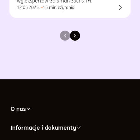
wg ekspertów Goldman Sachs TFI.
12.05.2025
15 min czytania
O nas
Nasza firma
Informacje i dokumenty