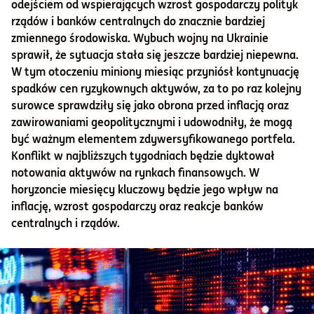
odejściem od wspierających wzrost gospodarczy polityk
rządów i banków centralnych do znacznie bardziej
Informacje i dokumenty
zmiennego środowiska. Wybuch wojny na Ukrainie
sprawił, że sytuacja stała się jeszcze bardziej niepewna.
W tym otoczeniu miniony miesiąc przyniósł kontynuację
O nas
spadków cen ryzykownych aktywów, za to po raz kolejny
surowce sprawdziły się jako obrona przed inflacją oraz
zawirowaniami geopolitycznymi i udowodniły, że mogą
Otwórz konto
być ważnym elementem zdywersyfikowanego portfela.
Konflikt w najbliższych tygodniach będzie dyktował
Zaloguj
notowania aktywów na rynkach finansowych. W
horyzoncie miesięcy kluczowy będzie jego wpływ na
inflację, wzrost gospodarczy oraz reakcje banków
centralnych i rządów.