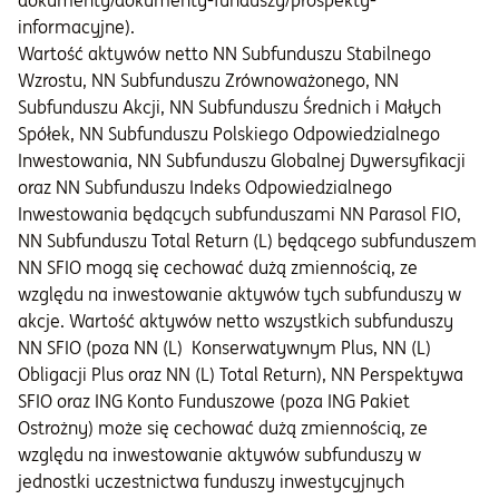
dokumenty/dokumenty-funduszy/prospekty-
informacyjne
).
Wartość aktywów netto NN Subfunduszu Stabilnego
Wzrostu, NN Subfunduszu Zrównoważonego, NN
Subfunduszu Akcji, NN Subfunduszu Średnich i Małych
Spółek, NN Subfunduszu Polskiego Odpowiedzialnego
Inwestowania, NN Subfunduszu Globalnej Dywersyfikacji
oraz NN Subfunduszu Indeks Odpowiedzialnego
Inwestowania będących subfunduszami NN Parasol FIO,
NN Subfunduszu Total Return (L) będącego subfunduszem
NN SFIO mogą się cechować dużą zmiennością, ze
względu na inwestowanie aktywów tych subfunduszy w
akcje. Wartość aktywów netto wszystkich subfunduszy
NN SFIO (poza NN (L) Konserwatywnym Plus, NN (L)
Obligacji Plus oraz NN (L) Total Return), NN Perspektywa
SFIO oraz ING Konto Funduszowe (poza ING Pakiet
Ostrożny) może się cechować dużą zmiennością, ze
względu na inwestowanie aktywów subfunduszy w
jednostki uczestnictwa funduszy inwestycyjnych