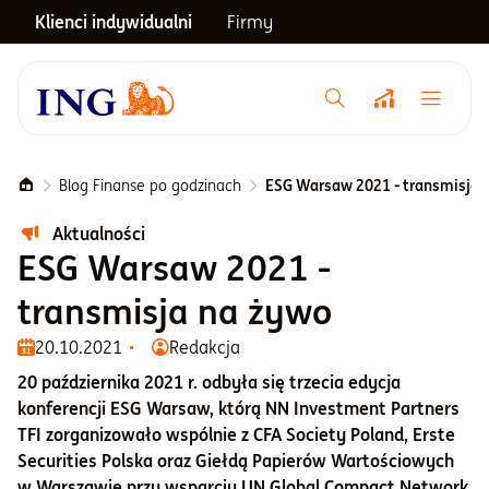
Klienci indywidualni
Firmy
Menu główne
Notowania
Blog Finanse po godzinach
ESG Warsaw 2021 - transmisja 
Aktualności
Emerytura
ESG Warsaw 2021 -
transmisja na żywo
Inwestycje
20.10.2021
Redakcja
20 października 2021 r. odbyła się trzecia edycja
Blog
konferencji ESG Warsaw, którą NN Investment Partners
TFI zorganizowało wspólnie z CFA Society Poland, Erste
Securities Polska oraz Giełdą Papierów Wartościowych
Centrum pomocy
w Warszawie przy wsparciu UN Global Compact Network