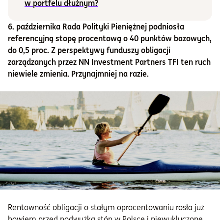
w portfelu dłużnym?
Informacje i dokumenty
6. października Rada Polityki Pieniężnej podniosła
referencyjną stopę procentową o 40 punktów bazowych,
do 0,5 proc. Z perspektywy funduszy obligacji
O nas
zarządzanych przez NN Investment Partners TFI ten ruch
niewiele zmienia. Przynajmniej na razie.
Otwórz konto
Zaloguj
Rentowność obligacji o stałym oprocentowaniu rosła już
bowiem przed podwyżką stóp w Polsce i niewykluczone,