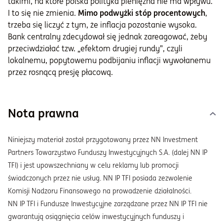
takimi, na które polska polityka pieniężna nie ma wpływu.
I to się nie zmienia.
Mimo podwyżki stóp procentowych
,
trzeba się liczyć z tym, że inflacja pozostanie wysoka.
Bank centralny zdecydował się jednak zareagować, żeby
przeciwdziałać tzw. „efektom drugiej rundy”, czyli
lokalnemu, popytowemu podbijaniu inflacji wywołanemu
przez rosnącą presję płacową.
Nota prawna
Niniejszy materiał został przygotowany przez NN Investment
Partners Towarzystwo Funduszy Inwestycyjnych S.A. (dalej NN IP
TFI) i jest upowszechniany w celu reklamy lub promocji
świadczonych przez nie usług. NN IP TFI posiada zezwolenie
Komisji Nadzoru Finansowego na prowadzenie działalności.
NN IP TFI i Fundusze Inwestycyjne zarządzane przez NN IP TFI nie
gwarantują osiągnięcia celów inwestycyjnych funduszy i