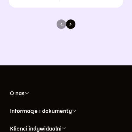
O nas
Nasza firma
Informacje i dokumenty
Informacje dla Akcjonariuszy
Informacje i dokumenty
Klienci indywidualni