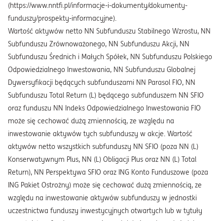
(https://www.nntfi.pl/informacje-i-dokumenty/dokumenty-
funduszy/prospekty-informacyjne).
Wartość aktywów netto NN Subfunduszu Stabilnego Wzrostu, NN
Subfunduszu Zrównoważonego, NN Subfunduszu Akcji, NN
Subfunduszu Średnich i Małych Spółek, NN Subfunduszu Polskiego
Odpowiedzialnego Inwestowania, NN Subfunduszu Globalnej
Dywersyfikacji będących subfunduszami NN Parasol FIO, NN
Subfunduszu Total Return (L) będącego subfunduszem NN SFIO
oraz funduszu NN Indeks Odpowiedzialnego Inwestowania FIO
może się cechować dużą zmiennością, ze względu na
inwestowanie aktywów tych subfunduszy w akcje. Wartość
aktywów netto wszystkich subfunduszy NN SFIO (poza NN (L)
Konserwatywnym Plus, NN (L) Obligacji Plus oraz NN (L) Total
Return), NN Perspektywa SFIO oraz ING Konto Funduszowe (poza
ING Pakiet Ostrożny) może się cechować dużą zmiennością, ze
względu na inwestowanie aktywów subfunduszy w jednostki
uczestnictwa funduszy inwestycyjnych otwartych lub w tytuły