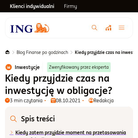
Klienci indywidualni
Firmy
Menu główne
Notowania
Blog Finanse po godzinach
Kiedy przyjdzie czas na inwesty
Inwestycje
Zweryfikowany przez eksperta
Emerytura
Kiedy przyjdzie czas na
inwestycję w obligacje?
Inwestycje
3 min czytania
08.10.2021
Redakcja
Blog
Spis treści
Centrum pomocy
Kiedy zatem przyjdzie moment na przetasowania