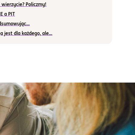
 wierzycie? Policzmy!
E a PIT
dsumowując…
a jest dla każdego, ale…