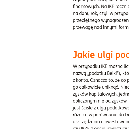
finansowych. Na IKE roczn
na dany rok, czyli w przyp
przeciętnego wynagrodzeni
przewagę nad innymi forma
Jakie ulgi p
W przypadku IKE można lic
nazwą „podatku Belki”), k
z konta. Oznacza to, że c
go całkowicie uniknąć. Nie
zysków kapitałowych, jedn
obliczanym nie od zysków,
jest ściśle z ulgą podatkow
różnica w porównaniu do t
oszczędzania i inwestowan
czy IKZE z opcją inwestycj