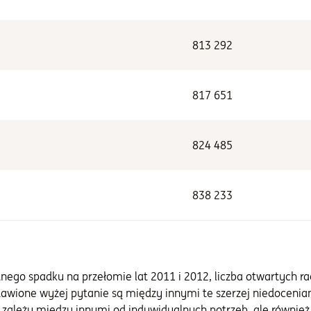
813 292
817 651
824 485
838 233
tnego spadku na przełomie lat 2011 i 2012, liczba otwartych r
tawione wyżej pytanie są między innymi te szerzej niedocenia
 zależy między innymi od indywidualnych potrzeb, ale również