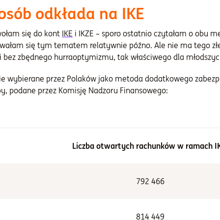
 osób odkłada na IKE
wołam się do kont
IKE
i IKZE – sporo ostatnio czytałam o obu m
sowałam się tym tematem relatywnie późno. Ale nie ma tego z
 bez zbędnego hurraoptymizmu, tak właściwego dla młodszyc
tnie wybierane przez Polaków jako metoda dodatkowego zabez
zby, podane przez Komisję Nadzoru Finansowego:
Liczba otwartych rachunków w ramach I
792 466
814 449