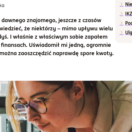
Nie
cka
IKZ
 dawnego znajomego, jeszcze z czasów
Po
owiedzieć, że niektórzy – mimo upływu wielu
Ulg
kiedyś. I właśnie z właściwym sobie zapałem
 finansach. Uświadomił mi jedną, ogromnie
 można zaoszczędzić naprawdę spore kwoty.