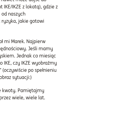
 IKE/IKZE z lokatą), gdzie z
y od naszych
ryzyka, jakie gotowi
zał mi Marek. Najpierw
zędnościowy. Jeśli mamy
zyskiem. Jednak co miesiąc
 o IKE, czy IKZE wyobraźmy
 (oczywiście po spełnieniu
braz sytuacji:)
ie kwoty. Pamiętajmy
zez wiele, wiele lat.