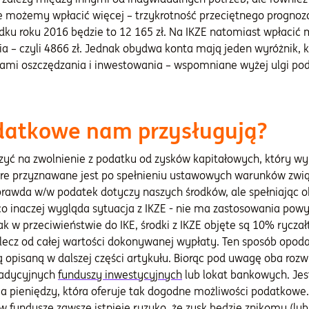
ie możemy wpłacić więcej – trzykrotność przeciętnego progn
adku roku 2016 będzie to 12 165 zł. Na IKZE natomiast wpłacić
a – czyli 4866 zł. Jednak obydwa konta mają jeden wyróżnik, 
mi oszczędzania i inwestowania – wspomniane wyżej ulgi po
odatkowe nam przysługują?
zyć na zwolnienie z podatku od zysków kapitałowych, który wy
tóre przyznawane jest po spełnieniu ustawowych warunków zwi
o prawda w/w podatek dotyczy naszych środków, ale spełniając
co inaczej wygląda sytuacja z IKZE - nie ma zastosowania pow
ak w przeciwieństwie do IKE, środki z IKZE objęte są 10% ryc
 lecz od całej wartości dokonywanej wypłaty. Ten sposób opod
ą opisaną w dalszej części artykułu. Biorąc pod uwagę oba rozw
radycyjnych
funduszy inwestycyjnych
lub lokat bankowych. Jes
ia pieniędzy, która oferuje tak dogodne możliwości podatkow
i w fundusze zawsze istnieje ryzyko, że zysk będzie znikomy (l