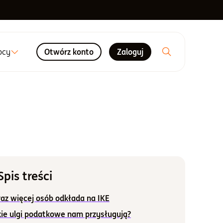
ocy
Otwórz konto
Zaloguj
Spis treści
az więcej osób odkłada na IKE
kie ulgi podatkowe nam przysługują?