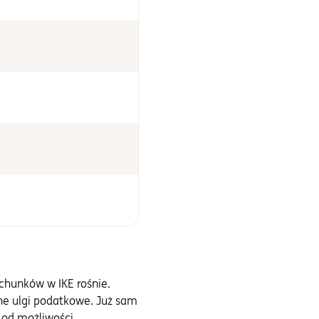
achunków w IKE rośnie.
ne ulgi podatkowe. Już sam
 od możliwości