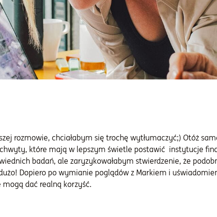
j rozmowie, chciałabym się trochę wytłumaczyć;) Otóż sama 
chwyty, które mają w lepszym świetle postawić instytucje fin
iednich badań, ale zaryzykowałabym stwierdzenie, że podobnie
dużo! Dopiero po wymianie poglądów z Markiem i uświadomieni
e mogą dać realną korzyść.