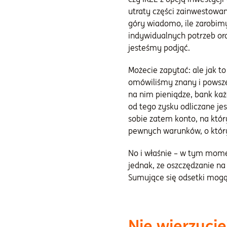
utraty części zainwestowany
góry wiadomo, ile zarobimy
indywidualnych potrzeb ora
jesteśmy podjąć.
Możecie zapytać: ale jak t
omówiliśmy znany i powsz
na nim pieniądze, bank każ
od tego zysku odliczane je
sobie zatem konto, na któr
pewnych warunków, o któryc
No i właśnie – w tym mome
jednak, ze oszczędzanie na
Sumujące się odsetki mogą
Nie wierzycie