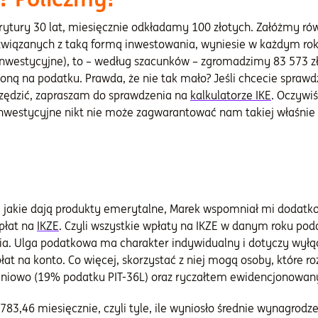
ytury 30 lat, miesięcznie odkładamy 100 złotych. Załóżmy rów
 związanych z taką formą inwestowania, wyniesie w każdym rok
westycyjne), to – według szacunków – zgromadzimy 83 573 zł.
ną na podatku. Prawda, że nie tak mało? Jeśli chcecie sprawdz
czędzić, zapraszam do sprawdzenia na
kalkulatorze IKE
. Oczywi
nwestycyjne nikt nie może zagwarantować nam takiej właśnie 
, jakie dają produkty emerytalne, Marek wspomniał mi dodatko
płat na
IKZE
. Czyli wszystkie wpłaty na IKZE w danym roku p
. Ulga podatkowa ma charakter indywidualny i dotyczy wyłąc
t na konto. Co więcej, skorzystać z niej mogą osoby, które roz
, liniowo (19% podatku PIT-36L) oraz ryczałtem ewidencjonowan
 783,46 miesięcznie, czyli tyle, ile wyniosło średnie wynagrodz