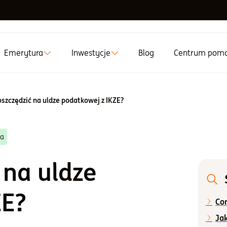
Emerytura
Inwestycje
Blog
Centrum pom
oszczędzić na uldze podatkowej z IKZE?
ta
 na uldze
ZE?
Cor
Ja