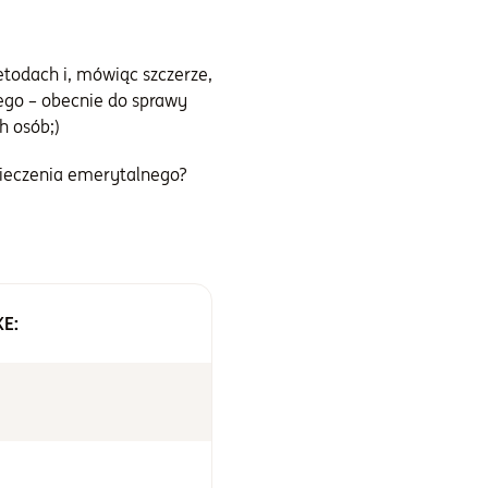
etodach i, mówiąc szczerze,
łego – obecnie do sprawy
h osób;)
pieczenia emerytalnego?
KE: