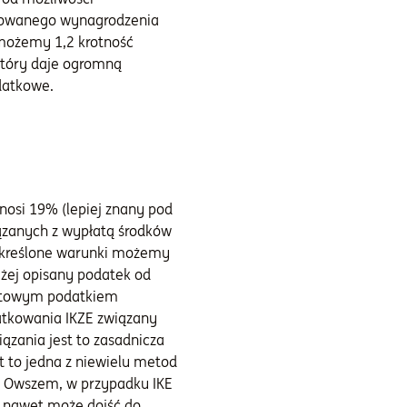
ozowanego wynagrodzenia
 możemy 1,2 krotność
który daje ogromną
datkowe.
nosi 19% (lepiej znany pod
ązanych z wypłatą środków
 określone warunki możemy
yżej opisany podatek od
załtowym podatkiem
atkowania IKZE związany
iązania jest to zasadnicza
t to jedna z niewielu metod
e. Owszem, w przypadku IKE
ub nawet może dojść do