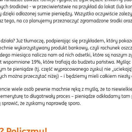
ch środków) - w przeciwieństwie na przykład do lokat (lub kont
 dzięki odłożonej sumie pieniędzy. Wszystko oczywiście zależ
z tego, na co planujemy przeznaczyć zgromadzone środki oraz 
o działa? Już tłumaczę, podpierając się przykładem, który poka
echnie wykorzystywany produkt bankowy, czyli rachunek oszc
dego miesiąca nalicza nam od nich odsetki, które są naszym 
st wspomniane 19%, które trafiają do budżetu państwa. Myśląc
ym te pieniądze (tj. część wypracowanego zysku) nie „uciekają”
h można przeczytać niżej) – i będziemy mieli całkiem niezły o
ncie wiele osób pewnie machnie ręką z myślą, że to niewielk
 emeryturę to długotrwały proces – pieniądze odkładamy tam pr
 sprawić, że zyskamy naprawdę sporo.
? Policzmy!