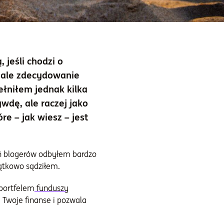
jeśli chodzi o
, ale zdecydowanie
łniłem jednak kilka
wdę, ale raczej jako
re – jak wiesz – jest
ań blogerów odbyłem bardzo
ątkowo sądziłem.
portfelem
funduszy
a Twoje finanse i pozwala