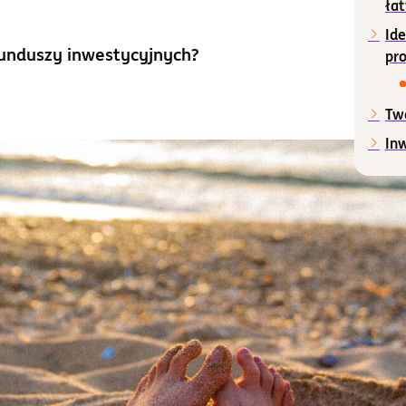
ła
a
Ide
funduszy inwestycyjnych?
pr
Tw
Inw