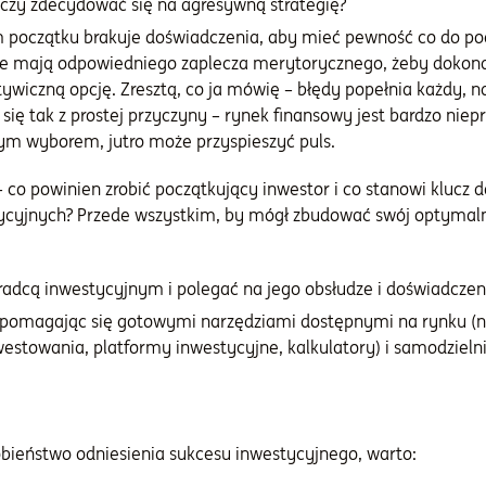
czy zdecydować się na agresywną strategię?
początku brakuje doświadczenia, aby mieć pewność co do pod
ie mają odpowiedniego zaplecza merytorycznego, żeby dokonać
ywiczną opcję. Zresztą, co ja mówię – błędy popełnia każdy, n
się tak z prostej przyczyny – rynek finansowy jest bardzo niepr
ym wyborem, jutro może przyspieszyć puls.
co powinien zrobić początkujący inwestor i co stanowi klucz 
ycyjnych? Przede wszystkim, by mógł zbudować swój optymalny
radcą inwestycyjnym i polegać na jego obsłudze i doświadczen
spomagając się gotowymi narzędziami dostępnymi na rynku (n
nwestowania, platformy inwestycyjne, kalkulatory) i samodziel
ieństwo odniesienia sukcesu inwestycyjnego, warto: