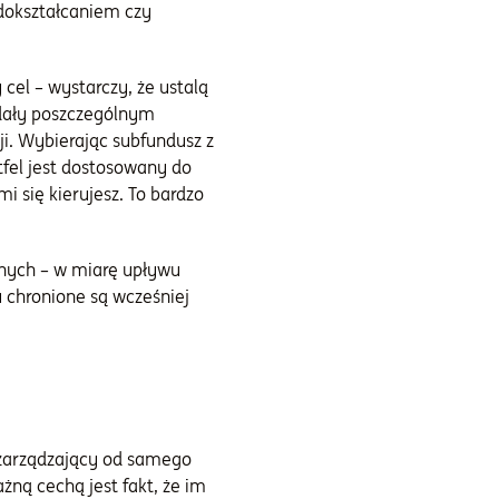
 dokształcaniem czy
cel – wystarczy, że ustalą
adały poszczególnym
ji. Wybierając subfundusz z
tfel jest dostosowany do
i się kierujesz. To bardzo
wnych – w miarę upływu
u chronione są wcześniej
 zarządzający od samego
ną cechą jest fakt, że im