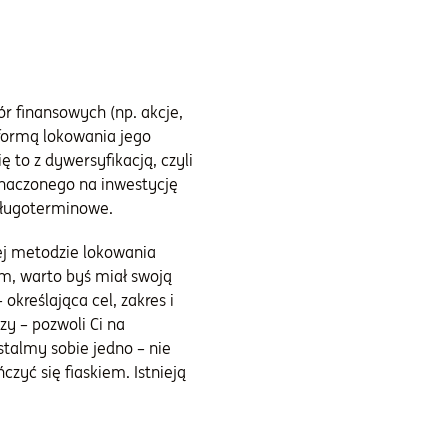
ór finansowych (np. akcje,
 formą lokowania jego
ę to z dywersyfikacją, czyli
eznaczonego na inwestycję
 długoterminowe.
ej metodzie lokowania
em, warto byś miał swoją
określająca cel, zakres i
zy – pozwoli Ci na
stalmy sobie jedno – nie
zyć się fiaskiem. Istnieją