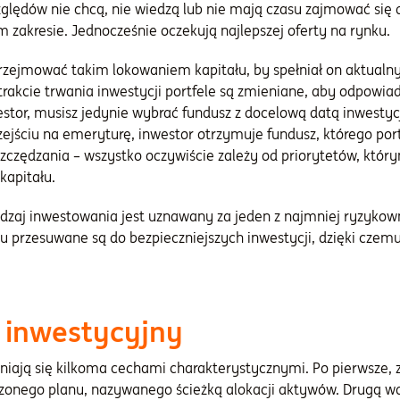
względów nie chcą, nie wiedzą lub nie mają czasu zajmować się
zakresie. Jednocześnie oczekują najlepszej oferty na rynku.
rzejmować takim lokowaniem kapitału, by spełniał on aktualny 
rakcie trwania inwestycji portfele są zmieniane, aby odpowi
estor, musisz jedynie wybrać fundusz z docelową datą inwestyc
ejściu na emeryturę, inwestor otrzymuje fundusz, którego por
zczędzania – wszystko oczywiście zależy od priorytetów, którym
apitału.
rodzaj inwestowania jest uznawany za jeden z najmniej ryzyko
u przesuwane są do bezpieczniejszych inwestycji, dzięki czem
 inwestycyjny
żniają się kilkoma cechami charakterystycznymi. Po pierwsze,
zonego planu, nazywanego ścieżką alokacji aktywów. Drugą waż