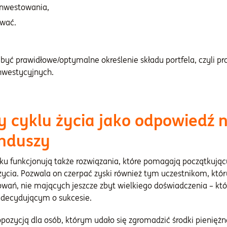
 inwestowania,
ować.
no być prawidłowe/optymalne określenie składu portfela, czyli 
nwestycyjnych.
y cyklu życia jako odpowiedź 
unduszy
ynku funkcjonują także rozwiązania, które pomagają początkuj
u życia. Pozwala on czerpać zyski również tym uczestnikom, któ
wań, nie mających jeszcze zbyt wielkiego doświadczenia – które
decydującym o sukcesie.
ropozycją dla osób, którym udało się zgromadzić środki pienięż