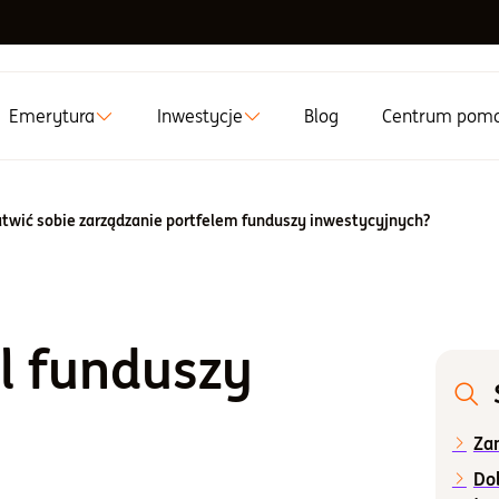
Emerytura
Inwestycje
Blog
Centrum pom
atwić sobie zarządzanie portfelem funduszy inwestycyjnych?
el funduszy
Za
Dob