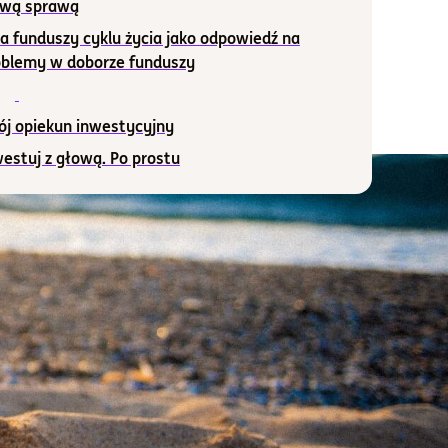
twą sprawą
a funduszy cyklu życia jako odpowiedź na
oblemy w doborze funduszy
ój opiekun inwestycyjny
estuj z głową. Po prostu