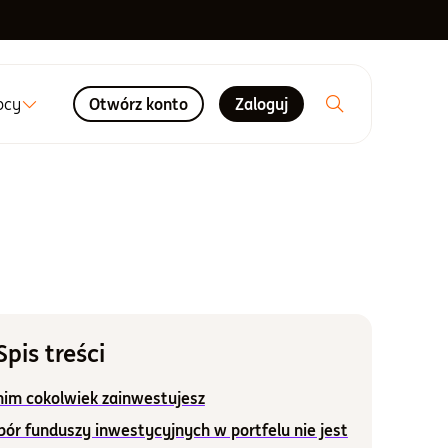
ocy
Otwórz konto
Zaloguj
Spis treści
nim cokolwiek zainwestujesz
ór funduszy inwestycyjnych w portfelu nie jest