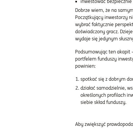
inwestować bezpiecznie 
Dobrze wiem, że na samym 
Początkujący inwestorzy n
wybrać faktycznie perspekt
doświadczony gracz. Dzieje 
wydaje się jedynym słuszn
Podsumowując ten akapit – 
portfelem funduszy inwest
powinien:
spotkać się z dobrym do
działać samodzielnie, w
określonych profilach i
siebie skład funduszy.
Aby zwiększyć prawdopodob