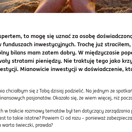
spertem, to mogę się uznać za osobę doświadczoną, 
 funduszach inwestycyjnych. Trochę już straciłem
ólny bilans mam zatem dobry. W międzyczasie pope
ały stratami pieniędzy. Nie traktuję tego jako krzy
estycji. Mianowicie inwestycji w doświadczenie, któ
a chciałbym się z Tobą dzisiaj podzielić. Na jednym ze spotk
inansowych pasjonatów. Okazało się, że wiem więcej, niż pocz
 w trakcie rozmowy tematów był ten dotyczący zarządzania 
jest to takie istotne? Powiem Ci od razu – ponieważ zabezpiecz
a warta świeczki, prawda?