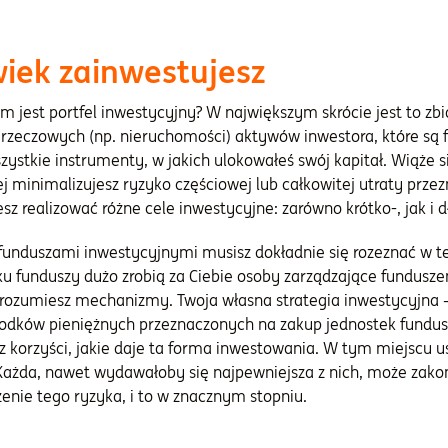
iek zainwestujesz
ym jest portfel inwestycyjny? W największym skrócie jest to zbi
 i rzeczowych (np. nieruchomości) aktywów inwestora, które są
szystkie instrumenty, w jakich ulokowałeś swój kapitał. Wiąże si
ej minimalizujesz ryzyko częściowej lub całkowitej utraty prz
esz realizować różne cele inwestycyjne: zarówno krótko-, jak i
funduszami inwestycyjnymi musisz dokładnie się rozeznać w t
u funduszy dużo zrobią za Ciebie osoby zarządzające fundusz
 zrozumiesz mechanizmy. Twoja własna strategia inwestycyjna – 
 środków pieniężnych przeznaczonych na zakup jednostek fundus
 z korzyści, jakie daje ta forma inwestowania. W tym miejscu u
Każda, nawet wydawałoby się najpewniejsza z nich, może zakońc
enie tego ryzyka, i to w znacznym stopniu.