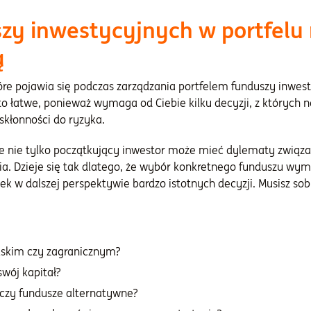
zy inwestycyjnych w portfelu n
ą
e pojawia się podczas zarządzania portfelem funduszy inwest
to łatwe, ponieważ wymaga od Ciebie kilku decyzji, z których n
 skłonności do ryzyka.
że nie tylko początkujący inwestor może mieć dylematy związ
ia. Dzieje się tak dlatego, że wybór konkretnego funduszu wym
ek w dalszej perspektywie bardzo istotnych decyzji. Musisz so
lskim czy zagranicznym?
swój kapitał?
czy fundusze alternatywne?