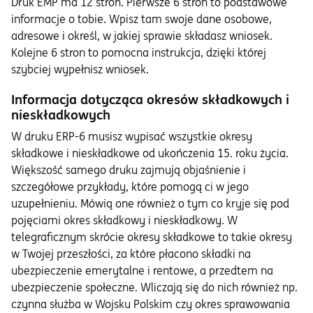
Druk EMP ma 12 stron. Pierwsze 6 stron to podstawowe
informacje o tobie. Wpisz tam swoje dane osobowe,
adresowe i określ, w jakiej sprawie składasz wniosek.
Kolejne 6 stron to pomocna instrukcja, dzięki której
szybciej wypełnisz wniosek.
Informacja dotycząca okresów składkowych i
nieskładkowych
W druku ERP-6 musisz wypisać wszystkie okresy
składkowe i nieskładkowe od ukończenia 15. roku życia.
Większość samego druku zajmują objaśnienie i
szczegółowe przykłady, które pomogą ci w jego
uzupełnieniu. Mówią one również o tym co kryje się pod
pojęciami okres składkowy i nieskładkowy. W
telegraficznym skrócie okresy składkowe to takie okresy
w Twojej przeszłości, za które płacono składki na
ubezpieczenie emerytalne i rentowe, a przedtem na
ubezpieczenie społeczne. Wliczają się do nich również np.
czynna służba w Wojsku Polskim czy okres sprawowania