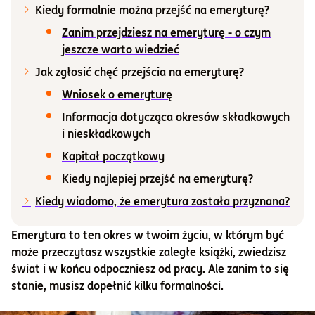
Kiedy formalnie można przejść na emeryturę?
Informacje i dokumenty
Zanim przejdziesz na emeryturę - o czym
jeszcze warto wiedzieć
Jak zgłosić chęć przejścia na emeryturę?
O nas
Wniosek o emeryturę
Informacja dotycząca okresów składkowych
Otwórz konto
i nieskładkowych
Kapitał początkowy
Zaloguj
Kiedy najlepiej przejść na emeryturę?
Kiedy wiadomo, że emerytura została przyznana?
Emerytura to ten okres w twoim życiu, w którym być
może przeczytasz wszystkie zaległe książki, zwiedzisz
świat i w końcu odpoczniesz od pracy. Ale zanim to się
stanie, musisz dopełnić kilku formalności.