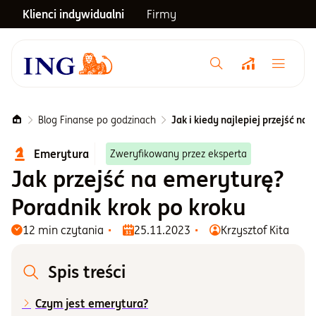
Klienci indywidualni
Firmy
Menu główne
Notowania
Blog Finanse po godzinach
Jak i kiedy najlepiej przejść na
Emerytura
Zweryfikowany przez eksperta
Emerytura
Jak przejść na emeryturę?
Poradnik krok po kroku
Inwestycje
12 min czytania
25.11.2023
Krzysztof Kita
Blog
Spis treści
Centrum pomocy
Czym jest emerytura?