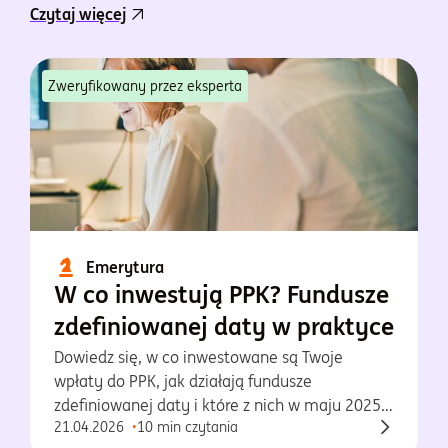
Czytaj więcej
Zweryfikowany przez eksperta
Emerytura
W co inwestują PPK? Fundusze
zdefiniowanej daty w praktyce
Dowiedz się, w co inwestowane są Twoje
wpłaty do PPK, jak działają fundusze
zdefiniowanej daty i które z nich w maju 2025
21.04.2026
10 min czytania
osiągnęły najlepsze wyniki.