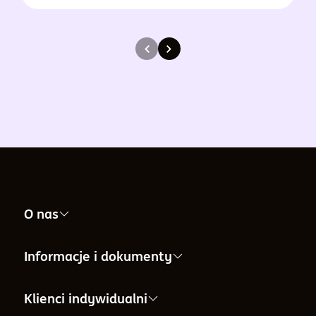
O nas
Nasza firma
Informacje i dokumenty
Informacje dla Akcjonariuszy
Informacje i dokumenty
Klienci indywidualni