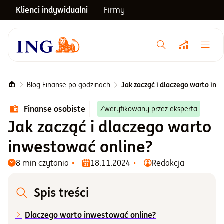
Klienci indywidualni
Firmy
Menu główne
Notowania
Blog Finanse po godzinach
Jak zacząć i dlaczego warto in
Finanse osobiste
Zweryfikowany przez eksperta
Emerytura
Jak zacząć i dlaczego warto
inwestować online?
Inwestycje
8 min czytania
18.11.2024
Redakcja
Blog
Spis treści
Centrum pomocy
Dlaczego warto inwestować online?