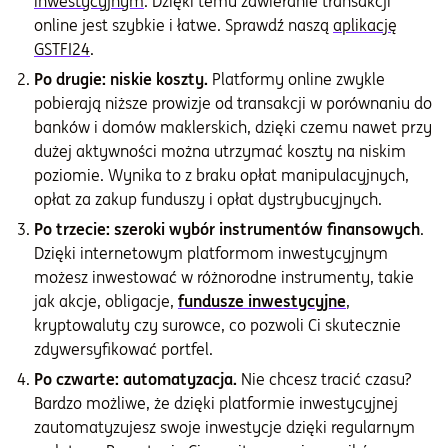
inwestycyjnym
. Dzięki temu zawieranie transakcji
online jest szybkie i łatwe. Sprawdź naszą
aplikację
GSTFI24
.
Po drugie: niskie koszty.
Platformy online zwykle
pobierają niższe prowizje od transakcji w porównaniu do
banków i domów maklerskich, dzięki czemu nawet przy
dużej aktywności można utrzymać koszty na niskim
poziomie. Wynika to z braku opłat manipulacyjnych,
opłat za zakup funduszy i opłat dystrybucyjnych.
Po trzecie: szeroki wybór instrumentów finansowych
.
Dzięki internetowym platformom inwestycyjnym
możesz inwestować w różnorodne instrumenty, takie
jak akcje, obligacje,
fundusze inwestycyjne
,
kryptowaluty czy surowce, co pozwoli Ci skutecznie
zdywersyfikować portfel.
Po czwarte: automatyzacja.
Nie chcesz tracić czasu?
Bardzo możliwe, że dzięki platformie inwestycyjnej
zautomatyzujesz swoje inwestycje dzięki regularnym