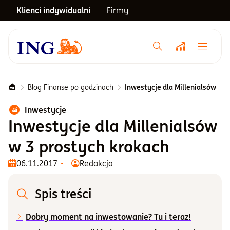
Klienci indywidualni
Firmy
Menu główne
Notowania
Blog Finanse po godzinach
Inwestycje dla Millenialsów
Inwestycje
Emerytura
Inwestycje dla Millenialsów
w 3 prostych krokach
Inwestycje
06.11.2017
Redakcja
Blog
Spis treści
Dobry moment na inwestowanie? Tu i teraz!
Centrum pomocy