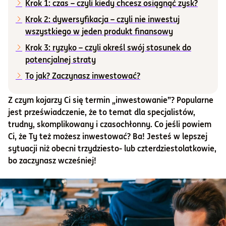
Krok 1: czas – czyli kiedy chcesz osiągnąć zysk?
Krok 2: dywersyfikacja – czyli nie inwestuj
Informacje i dokumenty
wszystkiego w jeden produkt finansowy
Krok 3: ryzyko – czyli określ swój stosunek do
O nas
potencjalnej straty
To jak? Zaczynasz inwestować?
Otwórz konto
Z czym kojarzy Ci się termin „inwestowanie”? Popularne
jest przeświadczenie, że to temat dla specjalistów,
Zaloguj
trudny, skomplikowany i czasochłonny. Co jeśli powiem
Ci, że Ty też możesz inwestować? Ba! Jesteś w lepszej
sytuacji niż obecni trzydziesto- lub czterdziestolatkowie,
bo zaczynasz wcześniej!