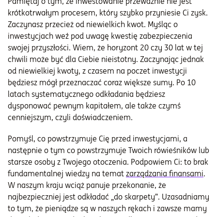
Pamiętaj o tym, że inwestowanie przeważnie nie jest
krótkotrwałym procesem, który szybko przyniesie Ci zysk.
Zaczynasz przecież od niewielkich kwot. Myśląc o
inwestycjach weź pod uwagę kwestię zabezpieczenia
swojej przyszłości. Wiem, że horyzont 20 czy 30 lat w tej
chwili może być dla Ciebie nieistotny. Zaczynając jednak
od niewielkiej kwoty, z czasem na poczet inwestycji
będziesz mógł przeznaczać coraz większe sumy. Po 10
latach systematycznego odkładania będziesz
dysponować pewnym kapitałem, ale także czymś
cenniejszym, czyli doświadczeniem.
Pomyśl, co powstrzymuje Cię przed inwestycjami, a
następnie o tym co powstrzymuje Twoich rówieśników lub
starsze osoby z Twojego otoczenia. Podpowiem Ci: to brak
fundamentalnej wiedzy na temat
zarządzania finansami
.
W naszym kraju wciąż panuje przekonanie, że
najbezpieczniej jest odkładać „do skarpety”. Uzasadniamy
to tym, że pieniądze są w naszych rękach i zawsze mamy