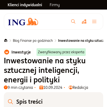
Klienci indywidualni
Firmy
Menu główne
Notowania
Blog Finanse po godzinach
Inwestowanie na styku sztucznej 
Inwestycje
Zweryfikowany przez eksperta
Emerytura
Inwestowanie na styku
sztucznej inteligencji,
Inwestycje
energii i polityki
Blog
9 min czytania
10.09.2024
Redakcja
Spis treści
Centrum pomocy