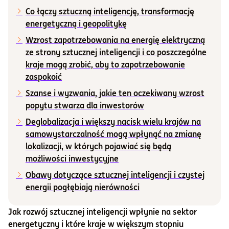
Co łączy sztuczną inteligencję, transformację
Informacje i dokumenty
energetyczną i geopolitykę
Wzrost zapotrzebowania na energię elektryczną
ze strony sztucznej inteligencji i co poszczególne
O nas
kraje mogą zrobić, aby to zapotrzebowanie
zaspokoić
Szanse i wyzwania, jakie ten oczekiwany wzrost
Otwórz konto
popytu stwarza dla inwestorów
Zaloguj
Deglobalizacja i większy nacisk wielu krajów na
samowystarczalność mogą wpłynąć na zmianę
lokalizacji, w których pojawiać się będą
możliwości inwestycyjne
Obawy dotyczące sztucznej inteligencji i czystej
energii pogłębiają nierówności
Jak rozwój sztucznej inteligencji wpłynie na sektor
energetyczny i które kraje w większym stopniu