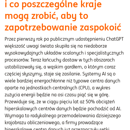
i co poszczególne kraje
mogą zrobić, aby to
zapotrzebowanie zaspokoić
Przez pierwszy rok po publicznym udostępnieniu ChatGPT
większość uwagi świata skupiła się na niedoborze
wysokowydajnych układów scalonych i specjalistycznych
procesorów. Teraz łańcuchy dostaw w tych obszarach
ustabilizowały się, a wąskim gardłem, o którym coraz
częściej słyszymy, staje się zasilanie. Systemy AI są o
wiele bardziej energochłonne niż typowe centra danych
oparte na jednostkach centralnych (CPU), a wykres
zużycia energii będzie na osi czasu piąć się w górę.
Przewiduje się, że w ciągu pięciu lat aż 50% obciążeń
hiperskalowych centrów danych będzie pochodzić od AI.
Wymaga to radykalnego przemodelowania dzisiejszego
krajobrazu obliczeniowego, a firmy prowadzące
hiperskalowe centra danych już przeznaczyły setki