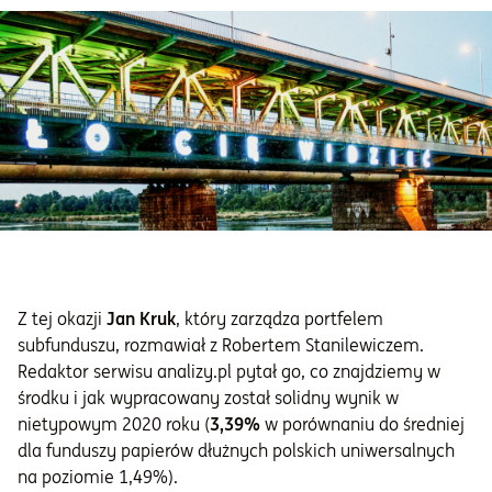
Informacje i dokumenty
O nas
Otwórz konto
Zaloguj
Z tej okazji
Jan Kruk
, który zarządza portfelem
subfunduszu, rozmawiał z Robertem Stanilewiczem.
Redaktor serwisu analizy.pl pytał go, co znajdziemy w
środku i jak wypracowany został solidny wynik w
nietypowym 2020 roku (
3,39%
w porównaniu do średniej
dla funduszy papierów dłużnych polskich uniwersalnych
na poziomie 1,49%).