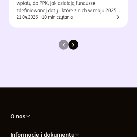
wpłaty do PPK, jak działają fundusze
zdefiniowanej daty i które z nich w maju 2025
21.04.2026
10 min czytania
osiągnęły najlepsze wyniki.
O nas
Nasza firma
Informacje i dokumenty