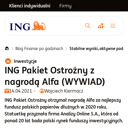
Klienci indywidualni
Firmy
Menu główne
Notowania
Blog Finanse po godzinach
Stabilne wyniki, aktywne podejś
Inwestycje
Emerytura
ING Pakiet Ostrożny z
nagrodą Alfa (WYWIAD)
Inwestycje
14.04.2021
Wojciech Kiermacz
ING Pakiet Ostrożny otrzymał nagrodę Alfa za najlepszy
Blog
fundusz polskich papierów dłużnych w 2020 roku.
Statuetkę przyznała firma Analizy Online S.A., która od
ponad 20 lat bada polski rynek funduszy inwestycyjnych.
Centrum pomocy