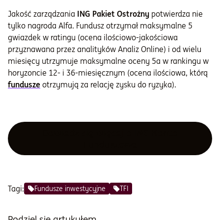
Jakość zarządzania
ING Pakiet Ostrożny
potwierdza nie
tylko nagroda Alfa. Fundusz otrzymał maksymalne 5
gwiazdek w ratingu (ocena ilościowo-jakościowa
przyznawana przez analityków Analiz Online) i od wielu
miesięcy utrzymuje maksymalne oceny 5a w rankingu w
horyzoncie 12- i 36-miesięcznym (ocena ilościowa, którą
fundusze
otrzymują za relację zysku do ryzyka).
Dowiedz się więcej o ING Konto
Funduszowe
Tagi:
Fundusze inwestycyjne
TFI
Podziel się artykułem