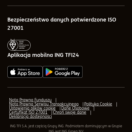
Porównywarka funduszy
Sprawozdania finansowe
Bezpieczeństwo danych potwierdzone ISO
Kalkulatory
Tabele opłat
27001
Blog
Zlecenia w ramach ING TFI24
Pytania i odpowiedzi
Aplikacja mobilna ING TFI24
Q&A - odpowiedzi na pytania o IKE, IKZE
AML (Przeciwdziałanie praniu pieniędzy)
AML - Transfer
Nota Prawna Funduszy
Nota Prawna Serwisu Transakcyjnego
Polityka Cookie
AML - formularz elektroniczny
Ustawienia plików cookie
Dane Osobowe
Certyfikat ISO 27001
Chroń swoje dane
Deklaracja dostępności
Aplikacja mobilna ING TFI24
ING TFI S.A. jest częścią Grupy ING. Podmiotem dominującym w Grupie
ING jest ING Groep N.V.