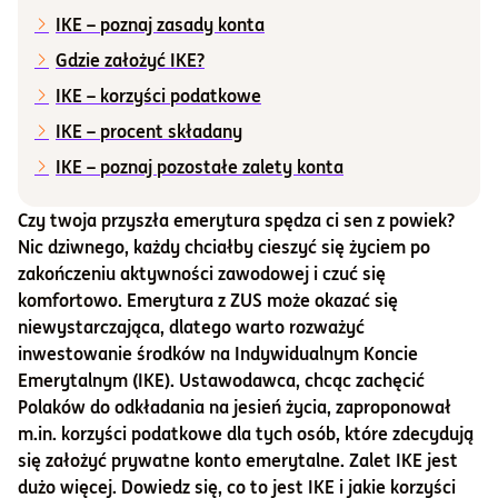
IKE – poznaj zasady konta
Informacje i dokumenty
Gdzie założyć IKE?
IKE – korzyści podatkowe
O nas
IKE – procent składany
IKE – poznaj pozostałe zalety konta
Otwórz konto
Czy twoja przyszła emerytura spędza ci sen z powiek?
Nic dziwnego, każdy chciałby cieszyć się życiem po
Zaloguj
zakończeniu aktywności zawodowej i czuć się
komfortowo. Emerytura z ZUS może okazać się
niewystarczająca, dlatego warto rozważyć
inwestowanie środków na Indywidualnym Koncie
Emerytalnym (IKE). Ustawodawca, chcąc zachęcić
Polaków do odkładania na jesień życia, zaproponował
m.in. korzyści podatkowe dla tych osób, które zdecydują
się założyć prywatne konto emerytalne. Zalet IKE jest
dużo więcej. Dowiedz się, co to jest IKE i jakie korzyści