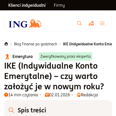
Klienci indywidualni
Firmy
Menu główne
Notowania
Blog Finanse po godzinach
IKE (Indywidualne Konto Emeryt
Emerytura
Zweryfikowany przez eksperta
Emerytura
IKE (Indywidualne Konto
Emerytalne) – czy warto
Inwestycje
założyć je w nowym roku?
Blog
14 min czytania
02.01.2026
Redakcja
Spis treści
Centrum pomocy