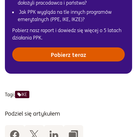
dołożyli pracodawca i państwa?
Jak PPK wygląda na tle innych programów
emerytalnych (PPE, IKE, IKZE)?
Pobierz nasz raport i dowiedz się więcej o 5 latach
działania PPK.
Pobierz teraz
Tagi:
IKE
Podziel się artykułem