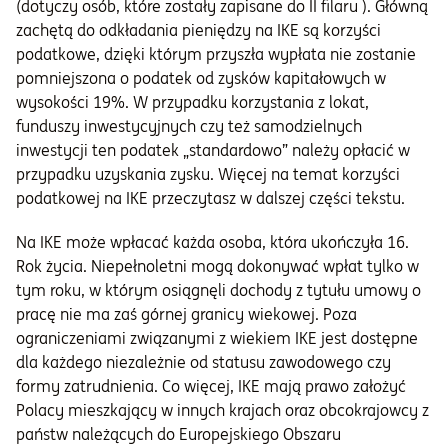
(dotyczy osób, które zostały zapisane do II filaru ). Główną
zachętą do odkładania pieniędzy na IKE są korzyści
podatkowe, dzięki którym przyszła wypłata nie zostanie
pomniejszona o podatek od zysków kapitałowych w
wysokości 19%. W przypadku korzystania z lokat,
funduszy inwestycyjnych czy też samodzielnych
inwestycji ten podatek „standardowo” należy opłacić w
przypadku uzyskania zysku. Więcej na temat korzyści
podatkowej na IKE przeczytasz w dalszej części tekstu.
Na IKE może wpłacać każda osoba, która ukończyła 16.
Rok życia. Niepełnoletni mogą dokonywać wpłat tylko w
tym roku, w którym osiągnęli dochody z tytułu umowy o
pracę nie ma zaś górnej granicy wiekowej. Poza
ograniczeniami związanymi z wiekiem IKE jest dostępne
dla każdego niezależnie od statusu zawodowego czy
formy zatrudnienia. Co więcej, IKE mają prawo założyć
Polacy mieszkający w innych krajach oraz obcokrajowcy z
państw należących do Europejskiego Obszaru