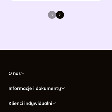
O nas
Nasza firma
Informacje i dokumenty
Informacje dla Akcjonariuszy
Informacje i dokumenty
Klienci indywidualni
Informacje o Towarzystwie