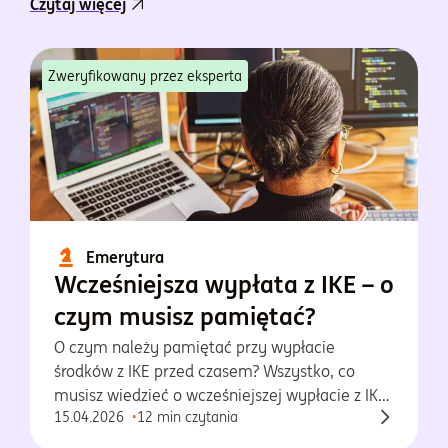
Czytaj więcej
Zweryfikowany przez eksperta
Emerytura
Wcześniejsza wypłata z IKE – o
czym musisz pamiętać?
O czym należy pamiętać przy wypłacie
środków z IKE przed czasem? Wszystko, co
musisz wiedzieć o wcześniejszej wypłacie z IKE.
15.04.2026
12 min czytania
Sprawdź teraz!