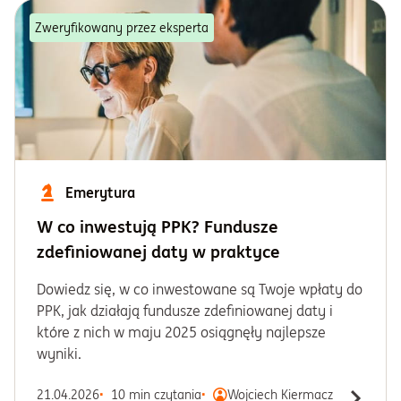
Zweryfikowany przez eksperta
Informacje i dokumenty
O nas
Otwórz konto
Emerytura
Zaloguj
W co inwestują PPK? Fundusze
zdefiniowanej daty w praktyce
Dowiedz się, w co inwestowane są Twoje wpłaty do
PPK, jak działają fundusze zdefiniowanej daty i
które z nich w maju 2025 osiągnęły najlepsze
wyniki.
21.04.2026
10 min czytania
Wojciech Kiermacz