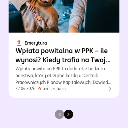
Emerytura
Wpłata powitalna w PPK – ile
wynosi? Kiedy trafia na Twoje
konto?
Wpłata powitalna PPK to dodatek z budżetu
państwa, który otrzyma każdy uczestnik
Pracowniczych Planów Kapitałowych. Dowiedz
27.04.2026
9 min czytania
się więcej o tej wpłacie!