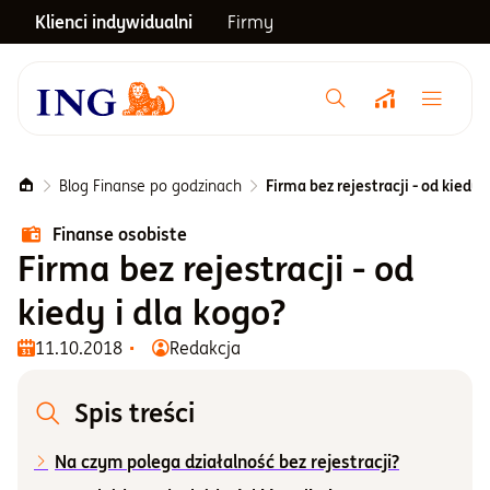
Klienci indywidualni
Firmy
Menu główne
Notowania
Blog Finanse po godzinach
Firma bez rejestracji - od kiedy 
Finanse osobiste
Emerytura
Firma bez rejestracji - od
kiedy i dla kogo?
Inwestycje
11.10.2018
Redakcja
Blog
Spis treści
Na czym polega działalność bez rejestracji?
Centrum pomocy