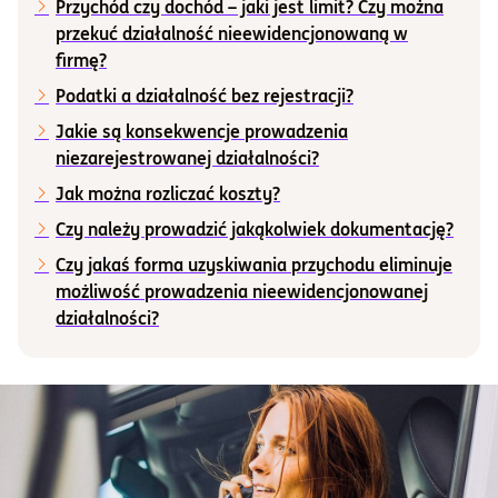
Przychód czy dochód – jaki jest limit? Czy można
przekuć działalność nieewidencjonowaną w
Informacje i dokumenty
firmę?
Podatki a działalność bez rejestracji?
O nas
Jakie są konsekwencje prowadzenia
niezarejestrowanej działalności?
Jak można rozliczać koszty?
Otwórz konto
Czy należy prowadzić jakąkolwiek dokumentację?
Zaloguj
Czy jakaś forma uzyskiwania przychodu eliminuje
możliwość prowadzenia nieewidencjonowanej
działalności?