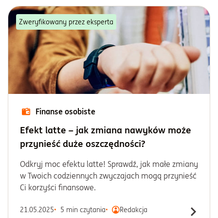
Informacje i dokumenty
Zweryfikowany przez eksperta
O nas
Otwórz konto
Zaloguj
Finanse osobiste
Efekt latte – jak zmiana nawyków może
przynieść duże oszczędności?
Odkryj moc efektu latte! Sprawdź, jak małe zmiany
w Twoich codziennych zwyczajach mogą przynieść
Ci korzyści finansowe.
21.05.2025
5 min czytania
Redakcja