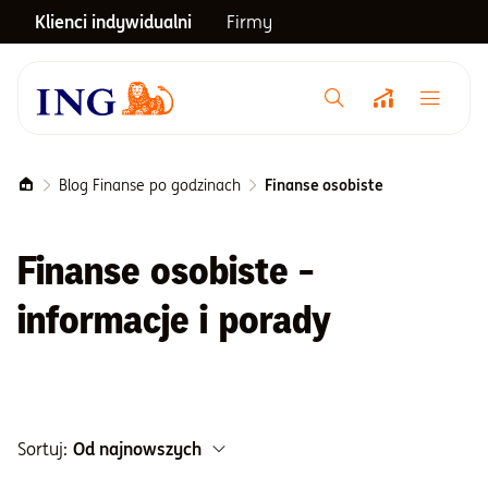
Klienci indywidualni
Firmy
Menu główne
Notowania
Blog Finanse po godzinach
Finanse osobiste
Emerytura
Finanse osobiste -
informacje i porady
Inwestycje
Blog
Sortuj:
Od najnowszych
Centrum pomocy