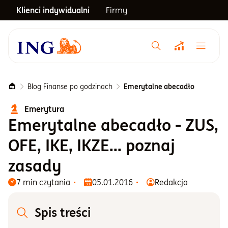
Klienci indywidualni
Firmy
Menu główne
Notowania
Blog Finanse po godzinach
Emerytalne abecadło
Emerytura
Emerytura
Emerytalne abecadło - ZUS,
OFE, IKE, IKZE... poznaj
Inwestycje
zasady
7 min czytania
05.01.2016
Redakcja
Blog
Spis treści
Centrum pomocy