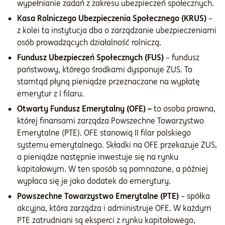
wypełnianie zadań z zakresu ubezpieczeń społecznych.
Kasa Rolniczego Ubezpieczenia Społecznego (KRUS)
–
z kolei ta instytucja dba o zarządzanie ubezpieczeniami
osób prowadzących działalność rolniczą.
Fundusz Ubezpieczeń Społecznych (FUS)
– fundusz
państwowy, którego środkami dysponuje ZUS. To
stamtąd płyną pieniądze przeznaczane na wypłatę
emerytur z I filaru.
Otwarty Fundusz Emerytalny (OFE) –
to osoba prawna,
której finansami zarządza Powszechne Towarzystwo
Emerytalne (PTE). OFE stanowią II filar polskiego
systemu emerytalnego. Składki na OFE przekazuje ZUS,
a pieniądze następnie inwestuje się na rynku
kapitałowym. W ten sposób są pomnażane, a później
wypłaca się je jako dodatek do emerytury.
Powszechne Towarzystwo Emerytalne (PTE)
– spółka
akcyjna, która zarządza i administruje OFE. W każdym
PTE zatrudniani są eksperci z rynku kapitałowego,