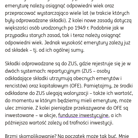
emeryturę należy osiągnąć odpowiedni wiek oraz
przepracować wystarczająco wiele lat (w trakcie których
były odprowadzane składki). Z kolei nowe zasady dotyczą
większości osób urodzonych po 1949 r. Podobnie jak w
przypadku starych zasad, tak i teraz należy osiągnąć
odpowiedni wiek. Jednak wysokość emerytury zależy już
od składek – tj. od ich ogólnej sumy.
Składki odprowadzane są do ZUS, gdzie rejestruje się je w
dwóch systemach: repartycyjnym (ZUS – osoby
odkładające składki utrzymują obecnych emerytów i
rencistów) oraz kapitałowym (OFE). Pamiętajmy, że środki
odkładane do ZUS ulegają waloryzacji – także ich wartość,
do momentu w którym będziemy mieli emeryturę, może
ulec zmianie. Z kolei pieniądze przekazywane do OFE są
inwestowane – w akcje,
fundusze inwestycyjne
, a ich
późniejsza wartość zależy od trafności inwestycji.
Brzmi skomplikowanie? Na początek może tak być. Mnie