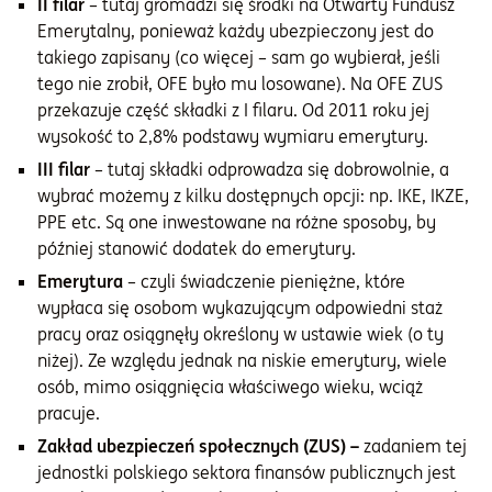
II filar
– tutaj gromadzi się środki na Otwarty Fundusz
Emerytalny, ponieważ każdy ubezpieczony jest do
takiego zapisany (co więcej – sam go wybierał, jeśli
tego nie zrobił, OFE było mu losowane). Na OFE ZUS
przekazuje część składki z I filaru. Od 2011 roku jej
wysokość to 2,8% podstawy wymiaru emerytury.
III filar
– tutaj składki odprowadza się dobrowolnie, a
wybrać możemy z kilku dostępnych opcji: np. IKE, IKZE,
PPE etc. Są one inwestowane na różne sposoby, by
później stanowić dodatek do emerytury.
Emerytura
– czyli świadczenie pieniężne, które
wypłaca się osobom wykazującym odpowiedni staż
pracy oraz osiągnęły określony w ustawie wiek (o ty
niżej). Ze względu jednak na niskie emerytury, wiele
osób, mimo osiągnięcia właściwego wieku, wciąż
pracuje.
Zakład ubezpieczeń społecznych (ZUS) –
zadaniem tej
jednostki polskiego sektora finansów publicznych jest