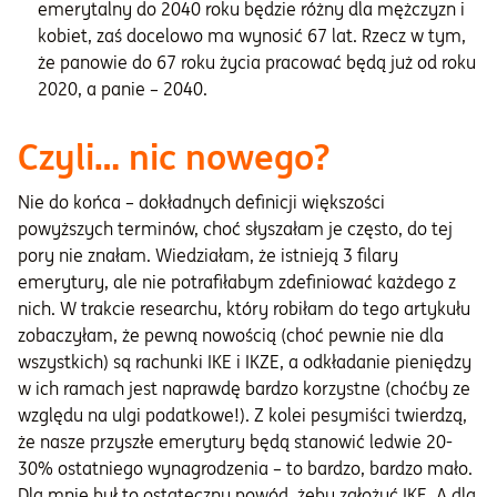
emerytalny do 2040 roku będzie różny dla mężczyzn i
kobiet, zaś docelowo ma wynosić 67 lat. Rzecz w tym,
że panowie do 67 roku życia pracować będą już od roku
2020, a panie – 2040.
Czyli… nic nowego?
Nie do końca – dokładnych definicji większości
powyższych terminów, choć słyszałam je często, do tej
pory nie znałam. Wiedziałam, że istnieją 3 filary
emerytury, ale nie potrafiłabym zdefiniować każdego z
nich. W trakcie researchu, który robiłam do tego artykułu
zobaczyłam, że pewną nowością (choć pewnie nie dla
wszystkich) są rachunki IKE i IKZE, a odkładanie pieniędzy
w ich ramach jest naprawdę bardzo korzystne (choćby ze
względu na ulgi podatkowe!). Z kolei pesymiści twierdzą,
że nasze przyszłe emerytury będą stanowić ledwie 20-
30% ostatniego wynagrodzenia – to bardzo, bardzo mało.
Dla mnie był to ostateczny powód, żeby założyć IKE. A dla