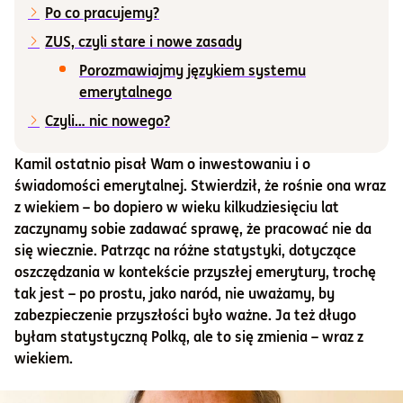
Po co pracujemy?
Informacje i dokumenty
ZUS, czyli stare i nowe zasady
Porozmawiajmy językiem systemu
emerytalnego
O nas
Czyli… nic nowego?
Kamil ostatnio pisał Wam o inwestowaniu i o
Otwórz konto
świadomości emerytalnej. Stwierdził, że rośnie ona wraz
Zaloguj
z wiekiem – bo dopiero w wieku kilkudziesięciu lat
zaczynamy sobie zadawać sprawę, że pracować nie da
się wiecznie. Patrząc na różne statystyki, dotyczące
oszczędzania w kontekście przyszłej emerytury, trochę
tak jest – po prostu, jako naród, nie uważamy, by
zabezpieczenie przyszłości było ważne. Ja też długo
byłam statystyczną Polką, ale to się zmienia – wraz z
wiekiem.