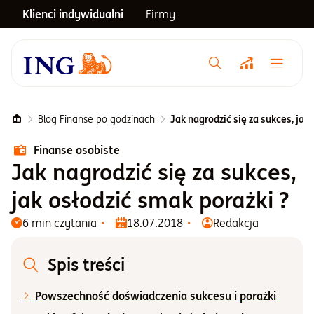
Klienci indywidualni
Firmy
Menu główne
Notowania
Blog Finanse po godzinach
Jak nagrodzić się za sukces, jak
Finanse osobiste
Emerytura
Jak nagrodzić się za sukces,
jak osłodzić smak porażki ?
Inwestycje
6 min czytania
18.07.2018
Redakcja
Blog
Spis treści
Powszechność doświadczenia sukcesu i porażki
Centrum pomocy