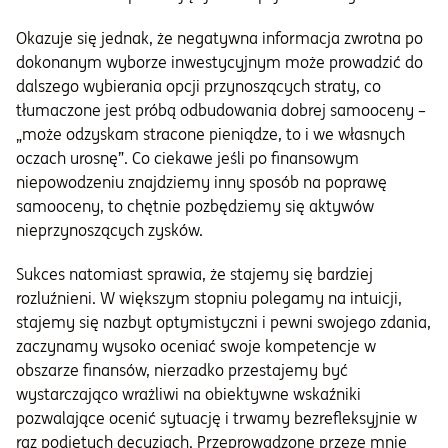
Okazuje się jednak, że negatywna informacja zwrotna po
dokonanym wyborze inwestycyjnym może prowadzić do
dalszego wybierania opcji przynoszących straty, co
tłumaczone jest próbą odbudowania dobrej samooceny –
„może odzyskam stracone pieniądze, to i we własnych
oczach urosnę”. Co ciekawe jeśli po finansowym
niepowodzeniu znajdziemy inny sposób na poprawę
samooceny, to chętnie pozbędziemy się aktywów
nieprzynoszących zysków.
Sukces natomiast sprawia, że stajemy się bardziej
rozluźnieni. W większym stopniu polegamy na intuicji,
stajemy się nazbyt optymistyczni i pewni swojego zdania,
zaczynamy wysoko oceniać swoje kompetencje w
obszarze finansów, nierzadko przestajemy być
wystarczająco wrażliwi na obiektywne wskaźniki
pozwalające ocenić sytuację i trwamy bezrefleksyjnie w
raz podjętych decyzjach. Przeprowadzone przeze mnie