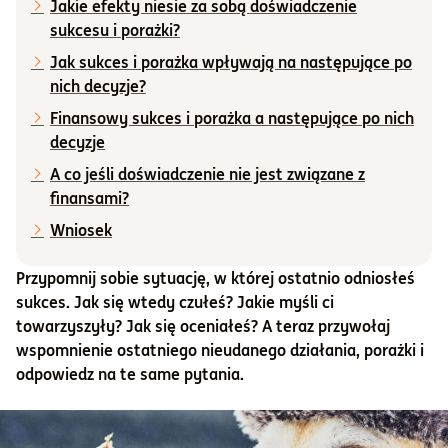
Jakie efekty niesie za sobą doświadczenie
sukcesu i porażki?
Informacje i dokumenty
Jak sukces i porażka wpływają na następujące po
nich decyzje?
O nas
Finansowy sukces i porażka a następujące po nich
decyzje
A co jeśli doświadczenie nie jest związane z
Otwórz konto
finansami?
Zaloguj
Wniosek
Przypomnij sobie sytuację, w której ostatnio odniosłeś
sukces. Jak się wtedy czułeś? Jakie myśli ci
towarzyszyły? Jak się oceniałeś? A teraz przywołaj
wspomnienie ostatniego nieudanego działania, porażki i
odpowiedz na te same pytania.