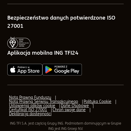
Porównywarka funduszy
Sprawozdania finansowe
Bezpieczeństwo danych potwierdzone ISO
Kalkulatory
Tabele opłat
27001
Blog
Zlecenia w ramach ING TFI24
Pytania i odpowiedzi
Aplikacja mobilna ING TFI24
Q&A - odpowiedzi na pytania o IKE, IKZE
AML (Przeciwdziałanie praniu pieniędzy)
AML - Transfer
Nota Prawna Funduszy
Nota Prawna Serwisu Transakcyjnego
Polityka Cookie
AML - formularz elektroniczny
Ustawienia plików cookie
Dane Osobowe
Certyfikat ISO 27001
Chroń swoje dane
Deklaracja dostępności
Aplikacja mobilna ING TFI24
ING TFI S.A. jest częścią Grupy ING. Podmiotem dominującym w Grupie
ING jest ING Groep N.V.