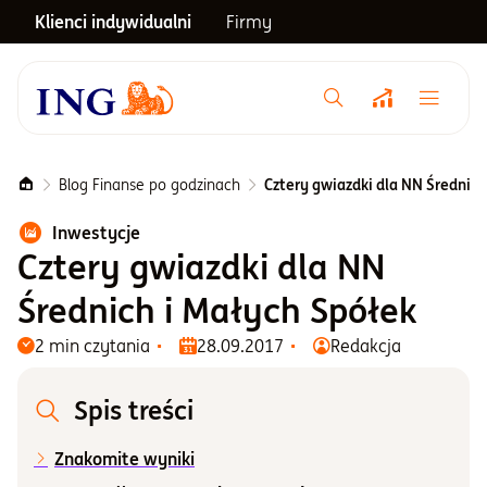
Klienci indywidualni
Firmy
Menu główne
Notowania
Blog Finanse po godzinach
Cztery gwiazdki dla NN Średnich
Inwestycje
Emerytura
Cztery gwiazdki dla NN
Średnich i Małych Spółek
Inwestycje
2 min czytania
28.09.2017
Redakcja
Blog
Spis treści
Znakomite wyniki
Centrum pomocy