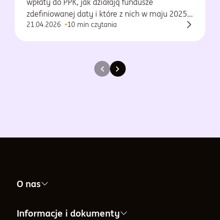
wpłaty do PPK, jak działają fundusze
zdefiniowanej daty i które z nich w maju 2025
21.04.2026
10 min czytania
osiągnęły najlepsze wyniki.
O nas
Nasza firma
Informacje i dokumenty