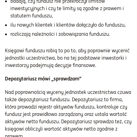
badają, czy fundusz nie przekroczył limitów
inwestycyjnych i czy te limity są zgodne z prawem i
statutem funduszu,
ilu nowych klientek i klientów dołączyło do funduszu,
rozliczają należności i zobowiązania funduszu.
Księgowi funduszu robią to po to, aby poprawnie wycenić
jednostki uczestnictwa, bo na tej podstawie inwestorki i
inwestorzy podejmują decyzje finansowe.
Depozytariusz mówi „sprawdzam”
Nad poprawnością wyceny jednostek uczestnictwa czuwa
także depozytariusz funduszu. Depozytariusz to firma,
która prowadzi rejestr aktywów funduszu, kontroluje czy
fundusz jest prawidłowo zarządzany oraz ustala wartość
aktywów netto funduszu. Depozytariusz sprawdza też, czy
księgowi obliczyli wartość aktywów netto zgodnie z
prawem.