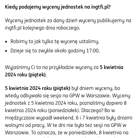
Kiedy podajemy wyceny jednostek na ingtfi.pl?
Wyceny jednostek za dany dzień wyceny publikujemy na
ingtfi.pl kolejnego dnia roboczego.
Robimy to jak tylko tę wycenę ustalimy.
Dzieje się to zwykle około godziny 17:00.
Wyjaśnimy Ci to na przykładzie wyceny za
5 kwietnia
2024 roku (piątek)
.
5 kwietnia 2024 roku (piątek)
był dniem wyceny, bo
wtedy odbywała się sesja na GPW w Warszawie. Wyceny
jednostek z 5 kwietnia 2024 roku, poznaliśmy dopiero 8
kwietnia 2024 roku (poniedziałek). Dlaczego? Bo w
międzyczasie wypadł weekend. 6 i 7 kwietnia były dniami
wolnymi od pracy. W te dni nie było też sesji na GPW w
Warszawie. To oznacza, że w poniedziałek, 8 kwietnia na