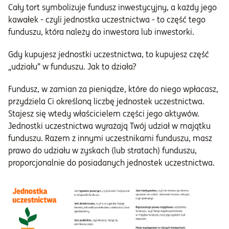
Cały tort symbolizuje fundusz inwestycyjny, a każdy jego
kawałek - czyli jednostka uczestnictwa - to część tego
funduszu, która należy do inwestora lub inwestorki.
Gdy kupujesz jednostki uczestnictwa, to kupujesz część
„udziału” w funduszu. Jak to działa?
Fundusz, w zamian za pieniądze, które do niego wpłacasz,
przydziela Ci określoną liczbę jednostek uczestnictwa.
Stajesz się wtedy właścicielem części jego aktywów.
Jednostki uczestnictwa wyrażają Twój udział w majątku
funduszu. Razem z innymi uczestnikami funduszu, masz
prawo do udziału w zyskach (lub stratach) funduszu,
proporcjonalnie do posiadanych jednostek uczestnictwa.