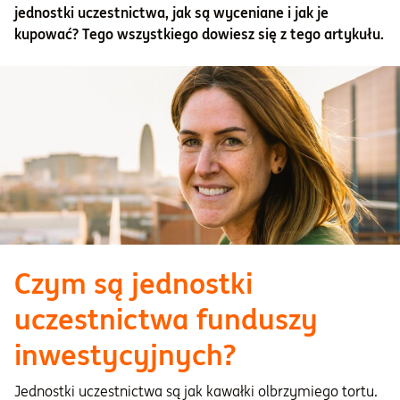
jednostki uczestnictwa, jak są wyceniane i jak je
kupować? Tego wszystkiego dowiesz się z tego artykułu.
Czym są jednostki
uczestnictwa funduszy
inwestycyjnych?
Jednostki uczestnictwa są jak kawałki olbrzymiego tortu.