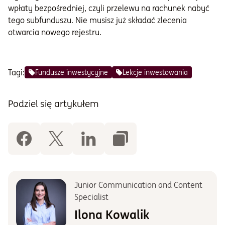
wpłaty bezpośredniej, czyli przelewu na rachunek nabyć
tego subfunduszu. Nie musisz już składać zlecenia
otwarcia nowego rejestru.
Tagi:
Fundusze inwestycyjne
Lekcje inwestowania
Podziel się artykułem
Junior Communication and Content
Specialist
Ilona Kowalik