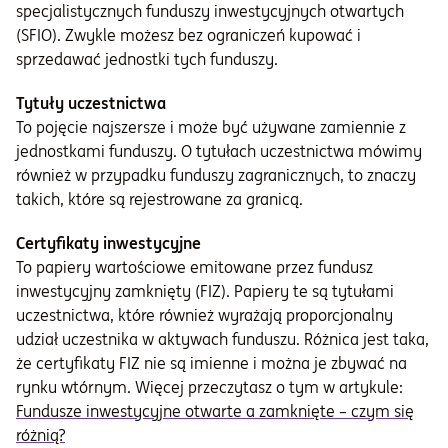
specjalistycznych funduszy inwestycyjnych otwartych
(SFIO). Zwykle możesz bez ograniczeń kupować i
sprzedawać jednostki tych funduszy.
Tytuły uczestnictwa
To pojęcie najszersze i może być używane zamiennie z
jednostkami funduszy. O tytułach uczestnictwa mówimy
również w przypadku funduszy zagranicznych, to znaczy
takich, które są rejestrowane za granicą.
Certyfikaty inwestycyjne
To papiery wartościowe emitowane przez fundusz
inwestycyjny zamknięty (FIZ). Papiery te są tytułami
uczestnictwa, które również wyrażają proporcjonalny
udział uczestnika w aktywach funduszu. Różnica jest taka,
że certyfikaty FIZ nie są imienne i można je zbywać na
rynku wtórnym. Więcej przeczytasz o tym w artykule:
Fundusze inwestycyjne otwarte a zamknięte – czym się
różnią?