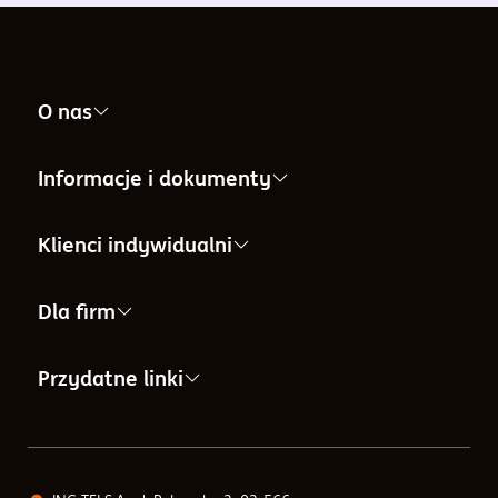
O nas
Nasza firma
Informacje i dokumenty
Informacje dla Akcjonariuszy
Informacje i dokumenty
Klienci indywidualni
Informacje o Towarzystwie
Aktualności i komunikaty
IKE
Dla firm
Ład korporacyjny
Archiwalne notowania funduszy
IKZE
PPE
Przydatne linki
Władze
Bilans sprzedaży
Fundusze Inwestycyjne
PPK
Zarządzający funduszami
Centrum Pomocy
Dokumenty funduszy
PPK
PPI
Zrównoważony rozwój
Kontakt