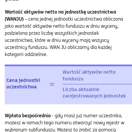
Wartość aktywów netto na jednostkę uczestnictwa
(WANJU)
– cena jednej jednostki uczestnictwa obliczona
jako wartość aktywów netto funduszu w dniu wyceny,
podzielona przez liczbę wszystkich jednostek
uczestnictwa, które w dniu wyceny mają wszyscy
uczestnicy funduszu. WAN JU obliczamy dla każdej
kategorii oddzielnie.
Wpłata bezpośrednia
- gdy masz już numer uczestnika,
możesz w ramach tego numeru otworzyć nowy rejestr w
wybranym subfunduszu. Możesz to zrobić za pomocą