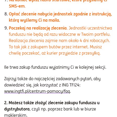
SMS-em
.
Opłać zlecenie nabycia jednostek zgodnie z instrukcją,
którą wyślemy Ci na maila.
Poczekaj na realizację zlecenia
. Jednostki uczestnictwa
funduszu nie będą od razu widoczne w Twoim portfelu.
Realizacja zlecenia zajmie nam około 4 dni roboczych.
To tak jak z zakupem butów przez internet. Musisz
chwilę poczekać, aż kurier przyjedzie z przesyłką.
Ile trwa zakup funduszu wyjaśnimy Ci w kolejnej sekcji.
Zajrzyj także do najczęściej zadawanych pytań, aby
dowiedzieć się, jak korzystać z ING TFI24:
www.ingtfi.pl/centrum-pomocy/faq
.
2. Możesz także złożyć zlecenie zakupu funduszu u
dystrybutora
, czyli np. poprzez bank lub w biurze
maklerskim.