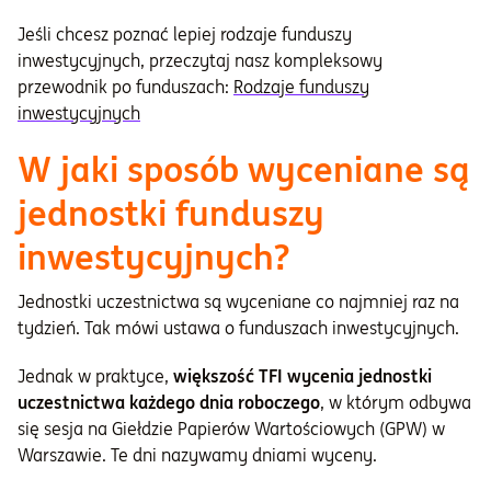
Jeśli chcesz poznać lepiej rodzaje funduszy
inwestycyjnych, przeczytaj nasz kompleksowy
przewodnik po funduszach:
Rodzaje funduszy
inwestycyjnych
W jaki sposób wyceniane są
jednostki funduszy
inwestycyjnych?
Jednostki uczestnictwa są wyceniane co najmniej raz na
tydzień. Tak mówi ustawa o funduszach inwestycyjnych.
Jednak w praktyce,
większość TFI wycenia jednostki
uczestnictwa każdego dnia roboczego
, w którym odbywa
się sesja na Giełdzie Papierów Wartościowych (GPW) w
Warszawie. Te dni nazywamy dniami wyceny.