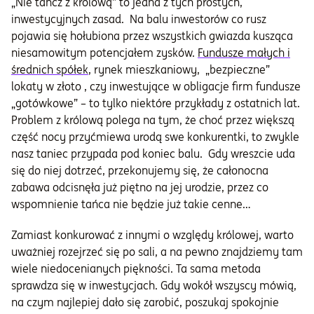
„Nie tańcz z królową” to jedna z tych prostych,
inwestycyjnych zasad. Na balu inwestorów co rusz
pojawia się hołubiona przez wszystkich gwiazda kusząca
niesamowitym potencjałem zysków.
Fundusze małych i
średnich spółek
, rynek mieszkaniowy, „bezpieczne”
lokaty w złoto , czy inwestujące w obligacje firm fundusze
„gotówkowe” – to tylko niektóre przykłady z ostatnich lat.
Problem z królową polega na tym, że choć przez większą
część nocy przyćmiewa urodą swe konkurentki, to zwykle
nasz taniec przypada pod koniec balu. Gdy wreszcie uda
się do niej dotrzeć, przekonujemy się, że całonocna
zabawa odcisnęła już piętno na jej urodzie, przez co
wspomnienie tańca nie będzie już takie cenne…
Zamiast konkurować z innymi o względy królowej, warto
uważniej rozejrzeć się po sali, a na pewno znajdziemy tam
wiele niedocenianych piękności. Ta sama metoda
sprawdza się w inwestycjach. Gdy wokół wszyscy mówią,
na czym najlepiej dało się zarobić, poszukaj spokojnie