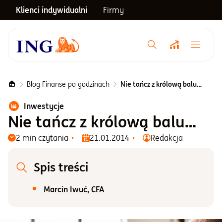
Klienci indywidualni
Firmy
Menu główne
Notowania
Blog Finanse po godzinach
Nie tańcz z królową balu…
Inwestycje
Emerytura
Nie tańcz z królową balu…
2 min czytania
21.01.2014
Redakcja
Inwestycje
Spis treści
Blog
Marcin Iwuć, CFA
Centrum pomocy