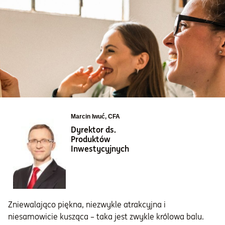
Informacje i dokumenty
O nas
Otwórz konto
Zaloguj
Marcin Iwuć, CFA
Dyrektor ds.
Produktów
Inwestycyjnych
Zniewalająco piękna, niezwykle atrakcyjna i
niesamowicie kusząca – taka jest zwykle królowa balu.