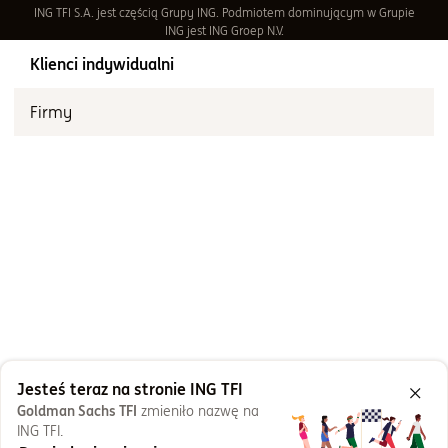
ING TFI S.A. jest częścią Grupy ING. Podmiotem dominującym w Grupie
ING jest ING Groep N.V.
Klienci indywidualni
Firmy
Jesteś teraz na stronie ING TFI
Goldman Sachs TFI
zmieniło nazwę na
ING TFI.