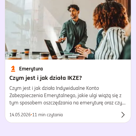
Emerytura
Czym jest i jak działa IKZE?
Czym jest i jak działa Indywidualne Konto
Zabezpieczenia Emerytalnego, jakie ulgi wiążą się z
tym sposobem oszczędzania na emeryturę oraz czym
IKZE różni się od IKE? Wyjaśniamy wszystkie
14.05.2026
•
11 min czytania
niejasności i pokazujemy, dlaczego warto zacząć
Przecz
oszczędzać z IKZE.