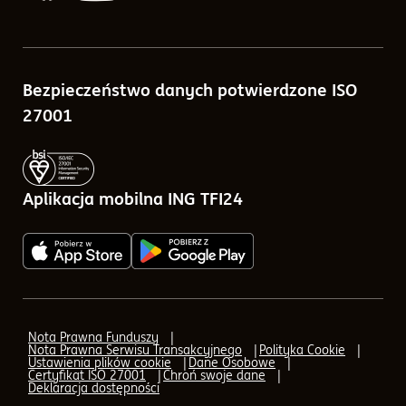
Notowania funduszy
Skład portfela
Porównywarka funduszy
Sprawozdania finansowe
Bezpieczeństwo danych potwierdzone ISO
Kalkulatory
Tabele opłat
27001
Blog
Zlecenia w ramach ING TFI24
Pytania i odpowiedzi
Aplikacja mobilna ING TFI24
Q&A - odpowiedzi na pytania o IKE, IKZE
AML (Przeciwdziałanie praniu pieniędzy)
AML - Transfer
Nota Prawna Funduszy
Nota Prawna Serwisu Transakcyjnego
Polityka Cookie
AML - formularz elektroniczny
Ustawienia plików cookie
Dane Osobowe
Certyfikat ISO 27001
Chroń swoje dane
Deklaracja dostępności
Aplikacja mobilna ING TFI24