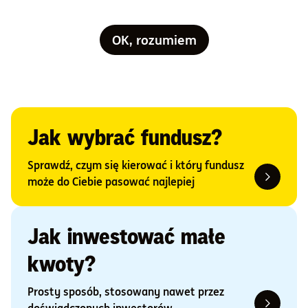
Masz już doświadczenie?
Zaczynasz inwestować?
OK, rozumiem
Dopiero zaczynasz? Pomożemy Ci postawić
pierwsze kroki
Jak wybrać fundusz?
Sprawdź, czym się kierować i który fundusz
może do Ciebie pasować najlepiej
Jak inwestować małe
kwoty?
Prosty sposób, stosowany nawet przez