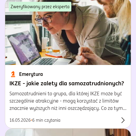
Zweryfikowany przez eksperta
Emerytura
IKZE - jakie zalety dla samozatrudnionych?
Samozatrudnieni to grupa, dla której IKZE może być
szczególnie atrakcyjne - mogą korzystać z limitów
znacznie wyższych niż inni oszczędzający. Co za tym
idzie - mogą liczyć również na większą ulgę
16.05.2026
•
6 min czytania
podatkową podczas corocznego rozliczenia.
Przecz