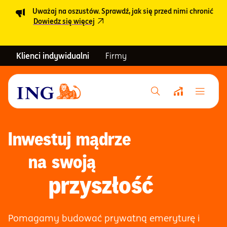
Uważaj na oszustów. Sprawdź, jak się przed nimi chronić
Dowiedz się więcej
Klienci indywidualni
Firmy
Menu główne
Notowania
Inwestuj mądrze
na swoją
Emerytura
przyszłość
Inwestycje
Pomagamy budować prywatną emeryturę i