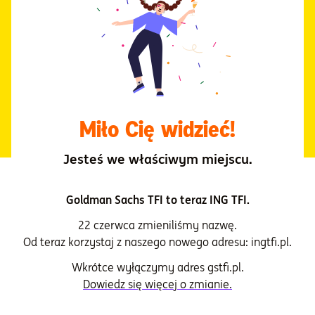
Dla naszych klientów stworzyliśmy
aplikację mobilną INGTFI24
- tak żeby inwestowanie było wygodne i intuicyjne.
Miło Cię widzieć!
Jesteś we właściwym miejscu.
Goldman Sachs TFI to teraz ING TFI.
Jak zacząć
22 czerwca zmieniliśmy nazwę.
Od teraz korzystaj z naszego nowego adresu: ingtfi.pl.
inwestować?
Wkrótce wyłączymy adres gstfi.pl.
Dowiedz się więcej o zmianie.