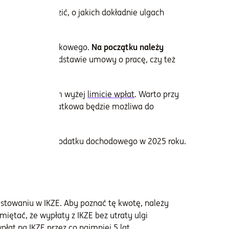
pozwoli sprawdzić, o jakich dokładnie ulgach
 pieniędzy.
danego roku podatkowego.
Na początku należy
y (czyli czy na podstawie umowy o pracę, czy też
 wyszczególnionym wyżej
limicie wpłat
. Warto przy
 wyższa ulga podatkowa będzie możliwa do
sługiwać ulga od podatku dochodowego w 2025 roku.
estowaniu w IKZE. Aby poznać tę kwotę, należy
ętać, że wypłaty z IKZE bez utraty ulgi
at na IKZE przez co najmniej 5 lat