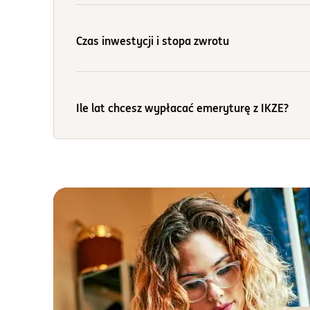
Czas inwestycji i stopa zwrotu
Ile masz lat?
Chcesz wpłacać do:
r.ż.
Ile lat chcesz wypłacać emeryturę z IKZE?
lat
Zakładana roczna stopa zwrotu (%):
Zakładana roczna stopa zwrotu
1
2
3
4
5
6
7
Szacowana
Dodatkowa
emerytura z ZUS:
emerytura z IKZE:
11
12
2 400
PLN
1 514
PLN