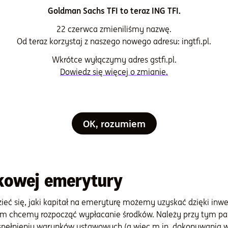
Goldman Sachs TFI to teraz ING TFI.
towanego przez naszych ekspertów darmowego Kalkulatora IKZE 
emy mogli liczyć, wpłacając comiesięczne lub coroczne sumy
22 czerwca zmieniliśmy nazwę.
Od teraz korzystaj z naszego nowego adresu: ingtfi.pl.
ulgę podatkową w IKZE, z jakiej możemy skorzystać w trakcie 
miesięczne zarobki brutto) oraz w jaki sposób jest on rozliczan
Wkrótce wyłączymy adres gstfi.pl.
Dowiedz się więcej o zmianie.
b co roku chcemy inwestować na IKZE, pamiętając przy tym o
ch na IKZE pieniędzy w trakcie danego roku podatkowego, tym
OK, rozumiem
i podatkowej pokaże wynik, w jakiej wysokości będzie nam przy
 przyjęte w ramach zmian dot. „polskiego ładu” z 2022 r.
kowej emerytury
ieć się, jaki kapitał na emeryturę możemy uzyskać dzięki inw
kim chcemy rozpocząć wypłacanie środków. Należy przy tym pami
pełnieniu warunków ustawowych (a więc m.in. dokonywania wpł