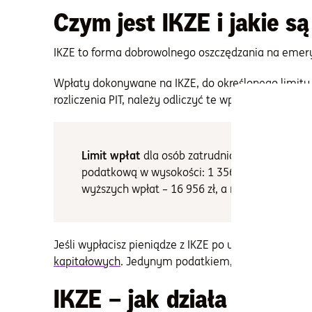
Czym jest IKZE i jakie są
IKZE to forma dobrowolnego oszczędzania na emeryt
Wpłaty dokonywane na IKZE, do określonego limitu
rozliczenia PIT, należy odliczyć te wpłaty od uzys
Limit wpłat
dla osób zatrudnionych na umow
podatkową w wysokości: 1 356 zł przy stawce
wyższych wpłat – 16 956 zł, a maksymalna ul
Jeśli wypłacisz pieniądze z IKZE po ukończeniu 65 l
kapitałowych
. Jedynym podatkiem, jakim trzeba bę
IKZE – jak działa kalkul