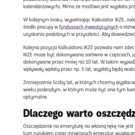
kalendarzowych). Mimo że możliwa jest wypłata prz
W kolejnym kroku, wypełniając Kalkulator IKZE, nal
środki pracują w
funduszach inwestycyjnych
o różne
uzyskania podobnych w przyszłości. Aby dowiedzieć
Kolejna pozycja Kalkulatora IKZE pozwala nam zdec
IKZE może być dokonywana zarówno w częściach, jak
dokonywane przez mniej niż 10 lat. W takim wypadk
wpływały wpłaty przez np. 5 lat, wypłaty będą reali
Zmniejszenie liczby lat, w których chcemy wypłaca
wieku podeszłym, w którym może być ona tym bardzie
optymalne.
Dlaczego warto oszczęd
Oszczędzanie na emeryturę na własną rękę nie jest 
tym ryzykiem coraz mniejszych emerytur wypłacan