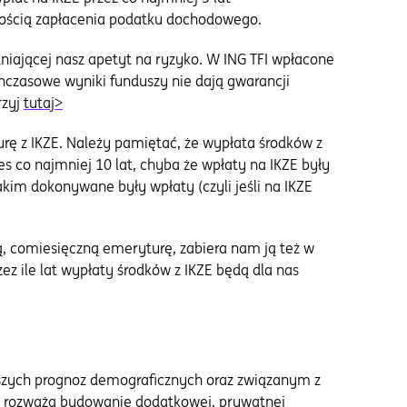
znością zapłacenia podatku dochodowego.
niającej nasz apetyt na ryzyko. W ING TFI wpłacone
chczasowe wyniki funduszy nie dają gwarancji
dowiedziesz się więcej na temat ryzyka oraz szczeg
rzyj
tutaj>
rę z IKZE. Należy pamiętać, że wypłata środków z
 co najmniej 10 lat, chyba że wpłaty na IKZE były
kim dokonywane były wpłaty (czyli jeśli na IKZE
ą, comiesięczną emeryturę, zabiera nam ją też w
z ile lat wypłaty środków z IKZE będą dla nas
orszych prognoz demograficznych oraz związanym z
w rozważa budowanie dodatkowej,
prywatnej