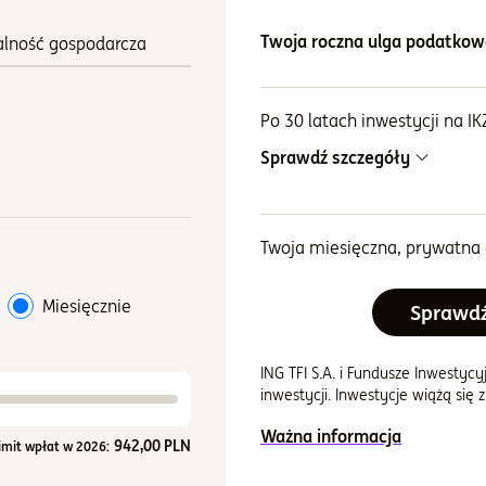
Pojawiła się kalkulacja
Twoja roczna ulga podatkow
alność gospodarcza
Po
30
latach inwestycji na IK
Sprawdź szczegóły
Łączna kwota wpłacona w ok
Twoja miesięczna, prywatna 
Przewidywany zysk
Miesięcznie
Sprawdź
Wykres
Wykres liniowy z 2 liniami.
Wykres pokazuje historię war
ING TFI S.A. i Fundusze Inwestycy
Wykres ma 1 oś X wyświetlaj
inwestycji. Inwestycje wiążą się 
Wykres ma 1 oś Y wyświetlaj
Ważna informacja
942,00
PLN
imit wpłat w 2026: