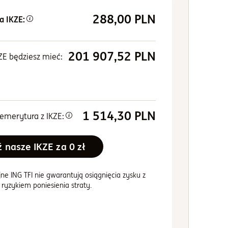
288,00 PLN
a IKZE:
201 907,52 PLN
ZE będziesz mieć:
resie
30
lat:
72 000,00 PLN
1 514,30
PLN
emerytura z IKZE:
+180,43%
129 907,52 PLN
 nasze IKZE za 0 zł
250 000 PLN
tości inwestycji
jne ING TFI nie gwarantują osiągnięcia zysku z
200 000 PLN
ącą Czas.
z ryzykiem poniesienia straty.
ącą Wartość inwestycji w czasie. Dane idą od 0 do 201907.52.
150 000 PLN