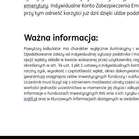
emerytury
. Indywidualne Konto Zabezpieczenia Em
przy tym odnieść korzyści już dziś dzięki uldze poda
Ważna informacja:
Powyższy kalkulator ma charakter wyłącznie ilustracyjny i
Opodatkowanie zależy od indywidualnej sytuacji podatnika i mo
opcji) wpłaty składki w kwocie wskazanej przez użytkownika, re
określonych w art. 34 ust. 1 pkt 1 ustawy o indywidualnych k
roczny zysk, wysokość i częstotliwość wpłat, okres dokonywani
gwarantują osiągnięcia celów inwestycyjnych funduszy i subf
Uczestnik musi liczyć się z istnieniem możliwości utraty częśc
wartości jednostki uczestnictwa w momencie jej zbycia i odkup
Informacje o Funduszach Inwestycyjnych ING oraz o ich ryzyku
ingtfi.pl
oraz w Kluczowych Informacjach dostępnych w siedzibie