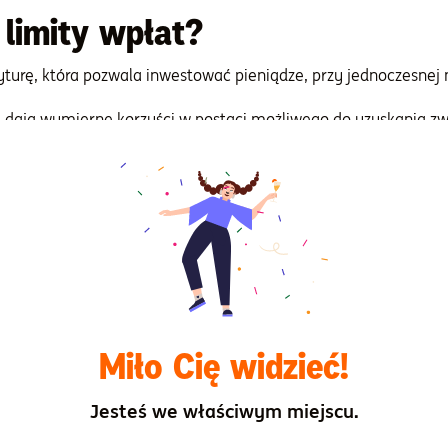
 limity wpłat?
urę, która pozwala inwestować pieniądze, przy jednoczesnej m
, dają wymierne korzyści w postaci możliwego do uzyskania z
kanego w danym roku dochodu.
ach cywilnoprawnych lub umowie o pracę
na IKZE w 2026 roku
 PIT 12% lub 3 617 zł przy stawce PIT 32%. Osoby prowadzące 
ga podatkowa wynosi 5426 zł (dla stawki podatkowej 32%).
at (a wpłacałaś lub wpłacałeś na konto przez okres minimum 5 la
Miło Cię widzieć!
dzie od nich zapłacić, jest 10-procentowy zryczałtowany pod
Jesteś we właściwym miejscu.
ator ulgi podatkowej