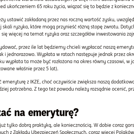
ed ukończeniem 65 roku życia, wiązać się to będzie z koniec
eży ustawić zakładaną przez nas roczną wartość zysku, uwzględ
j skali ryzyka, które mogą przynieść różną stopę zwrotu. Doty
 się więcej na temat ryzyka oraz szczegółów inwestowania zaj
ydować, przez ile lat będziemy chcieli wypłacać naszą emerytu
 i jednorazowo. Wypłata w ratach następuje jednak przez okres
u wypłata ta może być rozłożona na okres równy czasowi, w ja
zowane właśnie przez 5 lat).
ć emeryturę z IKZE, choć oczywiście zwiększa naszą dodatkow
j potrzebna. Z tego też powodu należy rozsądnie ocenić, prze
zać na emeryturę?
już tylko dobrą praktyką, ale koniecznością. W dobie coraz g
ych z Zakładu Ubezpieczeń Społecznych, coraz więcej Polakó