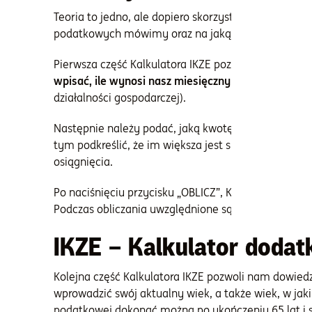
Teoria to jedno, ale dopiero skorzystanie z przygo
podatkowych mówimy oraz na jaką emeryturę będzi
Pierwsza część Kalkulatora IKZE pozwala obliczyć 
wpisać, ile wynosi nasz miesięczny dochód
(a więc 
działalności gospodarczej).
Następnie należy podać, jaką kwotę co miesiąc lu
tym podkreślić, że im większa jest suma wpłacony
osiągnięcia.
Po naciśnięciu przycisku „OBLICZ”, Kalkulator ulg
Podczas obliczania uwzględnione są skale podatkowe
IKZE – Kalkulator dodat
Kolejna część Kalkulatora IKZE pozwoli nam dowiedz
wprowadzić swój aktualny wiek, a także wiek, w ja
podatkowej dokonać można po ukończeniu 65 lat i s