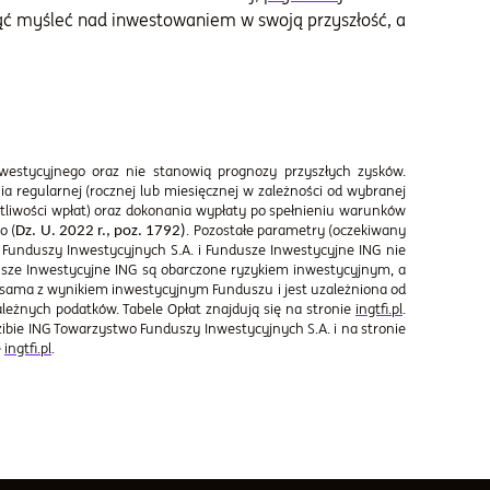
ąć myśleć nad inwestowaniem w swoją przyszłość, a
westycyjnego oraz nie stanowią prognozy przyszłych zysków.
a regularnej (rocznej lub miesięcznej w zależności od wybranej
totliwości wpłat) oraz dokonania wypłaty po spełnieniu warunków
o (
. Pozostałe parametry (oczekiwany
Dz. U. 2022 r., poz. 1792)
o Funduszy Inwestycyjnych S.A. i Fundusze Inwestycyjne ING
nie
usze Inwestycyjne ING
są obarczone ryzykiem inwestycyjnym, a
tożsama z wynikiem inwestycyjnym Funduszu i jest uzależniona od
leżnych podatków. Tabele Opłat znajdują się na stronie
ingtfi.pl
.
bie ING Towarzystwo Funduszy Inwestycyjnych S.A. i na stronie
e
ingtfi.pl
.