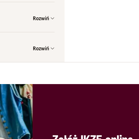
Rozwiń
Rozwiń
0 lat
10 lat
Wartość wpłat
Wynik inw
Jak to obliczyliśmy?
 (%):
Koniec interaktywnego wykr
8
9
10
8 000
PLN
Wynagrodzenie: