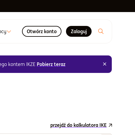
ocy
Otwórz konto
Zaloguj
×
nego kontem IKZE
Pobierz teraz
przejdź do kalkulatora IKE