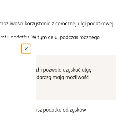
ożliwości korzystania z corocznej ulgi podatkowej.
wrotu podatku. W tym celu, podczas rocznego
 wynosi 11 304 zł
i pozwala uzyskać ulgę
działalność gospodarczą mają możliwość
t), to nie zapłacisz
podatku od zysków
atek dochodowy.