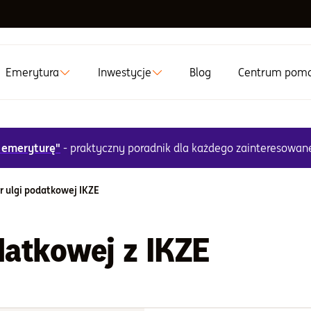
Emerytura
Inwestycje
Blog
Centrum pom
 emeryturę"
- praktyczny poradnik dla każdego zainteresowa
r ulgi podatkowej IKZE
datkowej z IKZE