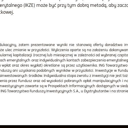
erytalnego (IKZE) może być przy tym dobrą metodą, aby zacz
tkowej.
 edukacyjny, zatem prezentowane wyniki nie stanowią oferty doradztwa in
że ulec zmianie w przyszłości. Wyliczenia oparte są na założeniu dokonywani
gularnej kapitalizacji (rocznej lub miesięcznej w zależności od wybranej częs
ontach emerytalnych oraz indywidualnych kontach zabezpieczenia emerytalneg
a wpłat oraz okres wypłat) określane są przez użytkownika. ING Towarzystw
unduszy ani uzyskania podobnych wyników w przyszłości. Inwestycje w Fund
i zainwestowanych środków. Indywidualna stopa zwrotu z inwestycji nie jest 
ienia przez Fundusz oraz od wysokości pobranych opłat manipulacyjnych i na
 inwestycyjnym zawarte są w Prospektach Informacyjnych dostępnych w siedzi
 ING Towarzystwo Funduszy Inwestycyjnych S.A., u Dystrybutorów i na stroni