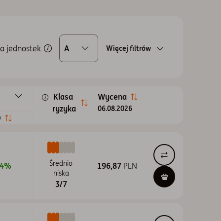
a jednostek
A
Więcej filtrów
u
Możliwe do zakupu
Klasa 
A - Zbywane bez ograniczeń
Wycena
ryzyka
06.08.2026
K - Zbywane w ramach IKE i IKZE
Wszystkie
D
Do sprawdzania wyników
1D
1M
A1 - Zbywane przez Fundusz
Średnio
44%
196,87
3M
niska
A2 - Dla klienta instytucjonalnego
3/7
6M
E - Zbywane w ramach PPE i PPI
12M
F - Zbywane w ramach PPE i PPI