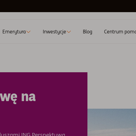
Emerytura
Inwestycje
Blog
Centrum pom
ywę na
nduszami ING Perspektywa