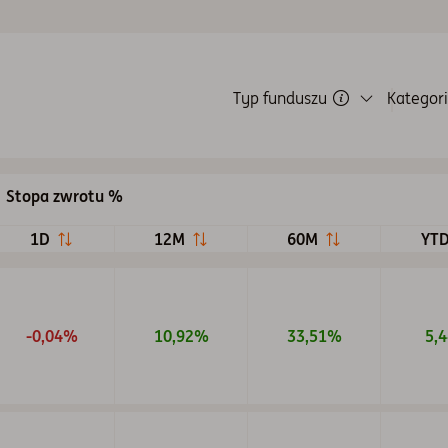
Typ funduszu
Kategori
Wybierz typ fundusz
Wszystkie
Akcji
Stopa zwrotu %
Alternatywny
1D
12M
60M
YT
Cyklu Życia
Emerytura (PPK)
-0,04%
10,92%
33,51%
5,
Krótkoterminowy Dłużny
Mieszany
Obligacji