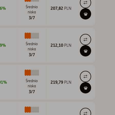
36M
I - Zbywane w ramach IKE
Średnio
96%
60M
207,82
niska
P - Zbywane w ramach PSI
YTD
3/7
S - Zbywane w ramach PPE i PPI
Przywróć domyślne
T - Zbywane w ramach PPE i PPI
U - Dla klientów instytucjonalnych
Średnio
49%
212,10
niska
W - Zbywane w ramach PPE i PPI
3/7
Średnio
01%
219,79
niska
3/7