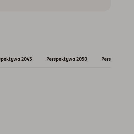
spektywa 2045
Perspektywa 2050
Perspektywa 
End of interac