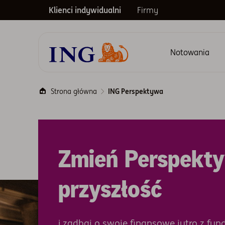
Klienci indywidualni
Firmy
Notowania
Menu główne
Strona główna
ING Perspektywa
Zmień Perspekt
przyszłość
i zadbaj o swoje finansowe jutro z fu