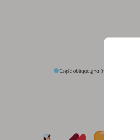
Część obligacyjna (np. fundusze obli
Część obligacyjna (np. fundusze obligacji) - 1
Część akcyjna (np. fundusze akcji i inne fund