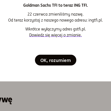
Goldman Sachs TFI to teraz ING TFI.
Wystarczy 200 zł
22 czerwca zmieniliśmy nazwę.
Możliwość wypłaty środków w każdym momencie
Od teraz korzystaj z naszego nowego adresu: ingtfi.pl.
Nie martwisz się, jak dobrze lokować pieniądze.
Wkrótce wyłączymy adres gstfi.pl.
Stabilny sposób na inwestowanie
Dowiedz się więcej o zmianie.
Otwórz konto
OK, rozumiem
ywę