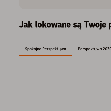
Jak lokowane są Twoje p
Spokojna Perspektywa
Perspektywa 203
Chart
Pie chart with 2 slices.
Wykres przedstawiający strukturę portfela, opis t