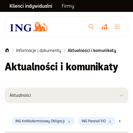
Klienci indywidualni
Firmy
Menu główne
Notowania
Informacje i dokumenty
Aktualności i komunikaty
Aktualności i komunikaty
Emerytura
Inwestycje
Aktualności
Blog
ING Krótkoterminowy Obligacji
ING Parasol FIO
Centrum pomocy