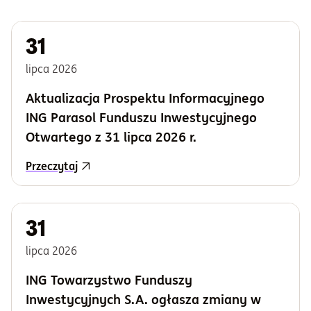
Informacje i dokumenty
31
lipca
2026
O nas
Aktualizacja Prospektu Informacyjnego
ING Parasol Funduszu Inwestycyjnego
Otwórz konto
Otwartego z 31 lipca 2026 r.
Zaloguj
Przeczytaj
31
lipca
2026
ING Towarzystwo Funduszy
Inwestycyjnych S.A. ogłasza zmiany w