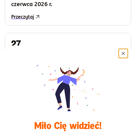
czerwca 2026 r.
Przeczytaj
27
maja
2026
Goldman Sachs Towarzystwo Funduszy
Inwestycyjnych S.A. ogłasza zmiany w
statucie Goldman Sachs Parasol Funduszu
Inwestycyjnego Otwartego z dnia 27 maja
2026 r.
Przeczytaj
Miło Cię widzieć!