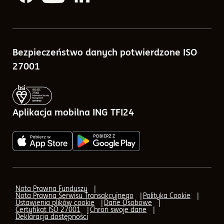
Media społecznościowe
Notowania funduszy
Skład portfela
Porównywarka funduszy
Sprawozdania finansowe
Bezpieczeństwo danych potwierdzone ISO
Kalkulatory
Tabele opłat
27001
Blog
Zlecenia w ramach ING TFI24
Pytania i odpowiedzi
Aplikacja mobilna ING TFI24
Q&A - odpowiedzi na pytania o IKE, IKZE
AML (Przeciwdziałanie praniu pieniędzy)
AML - Transfer
Nota Prawna Funduszy
Nota Prawna Serwisu Transakcyjnego
Polityka Cookie
AML - formularz elektroniczny
Ustawienia plików cookie
Dane Osobowe
Certyfikat ISO 27001
Chroń swoje dane
Deklaracja dostępności
Aplikacja mobilna ING TFI24