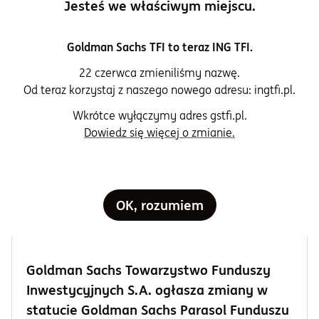
1
Jesteś we właściwym miejscu.
kwietnia
2026
Goldman Sachs TFI to teraz ING TFI.
Aktualizacja Prospektu Informacyjnego
22 czerwca zmieniliśmy nazwę.
Goldman Sachs Parasol Funduszu
Od teraz korzystaj z naszego nowego adresu: ingtfi.pl.
Inwestycyjnego Otwartego z dnia 1
Wkrótce wyłączymy adres gstfi.pl.
kwietnia 2026 r.
Dowiedz się więcej o zmianie.
Przeczytaj
OK, rozumiem
1
kwietnia
2026
Goldman Sachs Towarzystwo Funduszy
Inwestycyjnych S.A. ogłasza zmiany w
statucie Goldman Sachs Parasol Funduszu