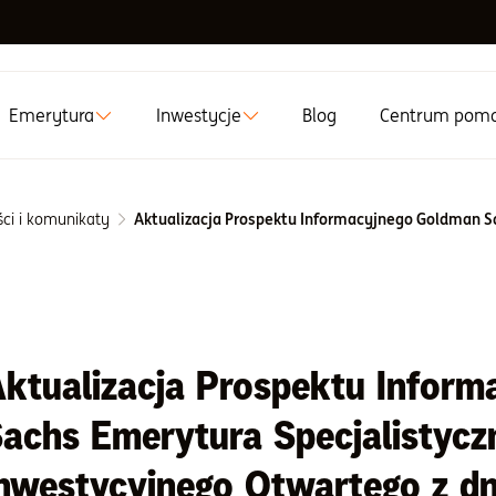
Emerytura
Inwestycje
Blog
Centrum pom
ści i komunikaty
ktualizacja Prospektu Infor
achs Emerytura Specjalistyc
nwestycyjnego Otwartego z dn