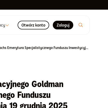
ocy
Otwórz konto
Zaloguj
Aktualizacja Prospektu Informacyjnego Goldman Sachs Emerytura Specjalistycznego Funduszu Inwestycyjnego Otwartego z dnia 19 grudnia 2025 r.
macyjnego Goldman
znego Funduszu
ia 19 grudnia 2025