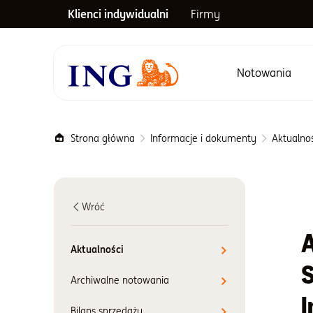
Klienci indywidualni
Firmy
Notowania
Menu główne
Strona główna
Informacje i dokumenty
Aktualno
Wróć
A
Aktualności
S
Archiwalne notowania
I
Bilans sprzedaży