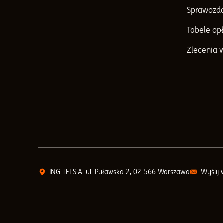
Sprawozda
Tabele opł
Zlecenia 
ING TFI S.A. ul. Puławska 2, 02-566 Warszawa
Wyślij