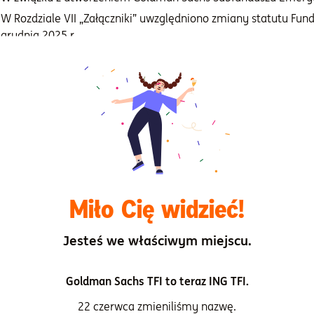
W Rozdziale VII „Załączniki” uwzględniono zmiany statutu Fund
grudnia 2025 r.
kst jednolity Prospektu Informacyjnego Goldman Sachs Emeryt
westycyjnego Otwartego uwzględniający wyżej opisaną aktualiz
ternetowej www.gstfi.pl w zakładce „
Informacje i dokument
y” 
kumenty/dokumenty-funduszy/prospekty-informacyjne).
Miło Cię widzieć!
Powrót do listy
Poprzednia
Jesteś we właściwym miejscu.
Goldman Sachs TFI to teraz ING TFI.
22 czerwca zmieniliśmy nazwę.