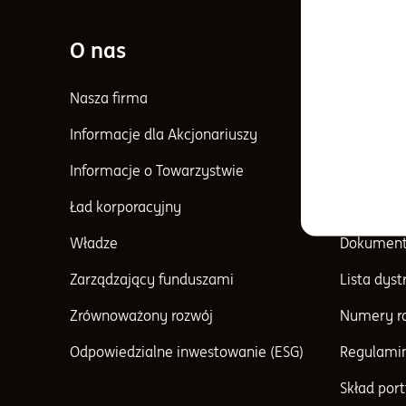
O nas
Inform
Nasza firma
Informacj
Informacje dla Akcjonariuszy
Aktualnoś
Informacje o Towarzystwie
Archiwaln
Ład korporacyjny
Bilans sp
Władze
Dokument
Zarządzający funduszami
Lista dys
Zrównoważony rozwój
Numery r
Odpowiedzialne inwestowanie (ESG)
Regulami
Skład port