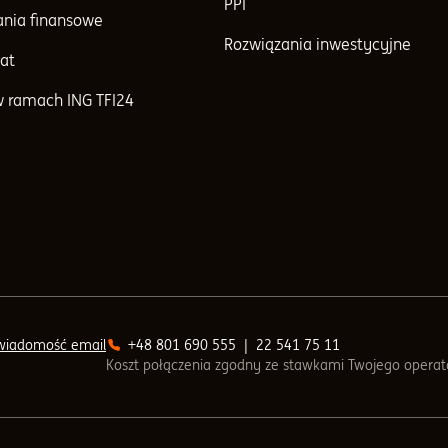
PPI
nia finansowe
Rozwiązania inwestycyjne
at
w ramach ING TFI24
 wiadomość email
+48 801 690 555
|
22 541 75 11
Koszt połączenia zgodny ze stawkami Twojego operat