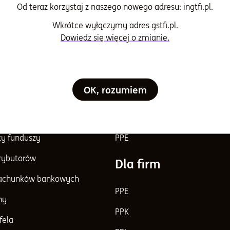
Od teraz korzystaj z naszego nowego adresu: ingtfi.pl.
Wkrótce wyłączymy adres gstfi.pl.
acje i dokumenty
Klienci indywidualni
Dowiedz się więcej o zmianie.
e i dokumenty
IKE
ci i komunikaty
IKZE
OK, rozumiem
e notowania funduszy
Fundusze Inwestycyjne
rzedaży
PPK
y funduszy
PPE
trybutorów
Dla firm
achunków bankowych
PPE
ny
PPK
fela