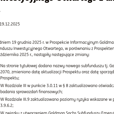
.
19.12.2025
dniem 19 grudnia 2025 r. w Prospekcie Informacyjnym Goldma
nduszu Inwestycyjnego Otwartego, w porównaniu z Prospekte
ździernika 2025 r., nastąpiły następujące zmiany:
Na stronie tytułowej dodano nazwy nowego subfunduszu tj. 
2070, zmieniono datę aktualizacji Prospektu oraz datę sporząd
Prospektu;
W Rozdziale III w punkcie 3.0.11 w § 8 zaktualizowano oświa
badania sprawozdań finansowych;
W Rozdziale III.9 zaktualizowano poziomy ryzyka wskazane w 
3.9.6.2;
W związku z utworzeniem Goldman Sachs Subfunduszu Emerytu