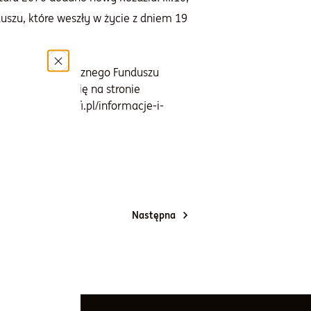
uszu, które weszły w życie z dniem 19
ura Specjalistycznego Funduszu
ację znajduje się na stronie
(https://www.gstfi.pl/informacje-i-
Następna