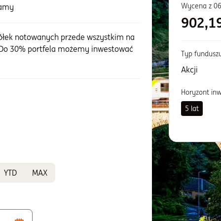
Wycena z
06
zamy
902,1
półek notowanych przede wszystkim na
. Do 30% portfela możemy inwestować
Typ fundusz
Akcji
Horyzont in
5 lat
YTD
MAX