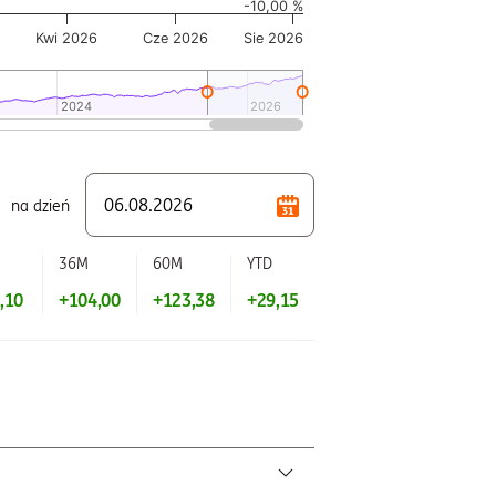
-10,00 %
Kwi 2026
Cze 2026
Sie 2026
2024
2024
2026
2026
na dzień
M
36M
60M
YTD
,10
+104,00
+123,38
+29,15