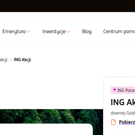
Emerytura
Inwestycje
Blog
Centrum pom
kcji
ING Akcji
ING Paras
ING Ak
dawniej Gol
Pobierz