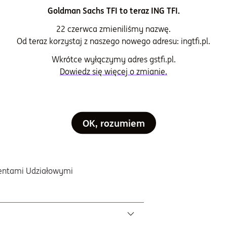
Goldman Sachs TFI to teraz ING TFI.
mark
22 czerwca zmieniliśmy nazwę.
Od teraz korzystaj z naszego nowego adresu: ingtfi.pl.
 WIG
za zarządzanie i administrację (w skali
Wkrótce wyłączymy adres gstfi.pl.
Dowiedz się więcej o zmianie.
%
 pobierania opłaty za wyniki
opłaty
OK, rozumiem
mentami Udziałowymi