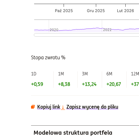
Paź 2025
Gru 2025
Lut 2026
2020
2020
2022
2022
Koniec interaktywnego wykresu.
Stopa zwrotu %
1D
1M
3M
6M
12
+0,59
+8,38
+13,24
+20,67
+37
Kopiuj link
Zapisz wycenę do pliku
Modelowa struktura portfela