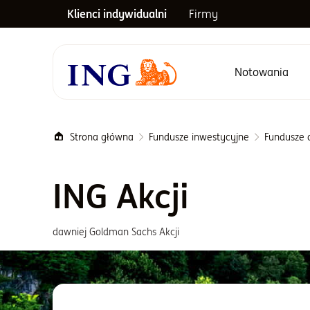
Klienci indywidualni
Firmy
Notowania
Menu główne
Strona główna
Fundusze inwestycyjne
Fundusze a
ING Akcji
dawniej Goldman Sachs Akcji