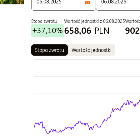
I - Zbywane w ramach IKE
S - Zbywane w ramach PPE i PPI
T - Zbywane w ramach PPE i PPI
Stopa zwrotu
Wartość jednostki z
06.08.2025
Wartość
658,06
PLN
902
+37,10%
U - Dla klientów instytucjonalnych
W - Zbywane w ramach PPE i PPI
Stopa zwrotu
Wartość jednostki
Wykres
Wykres kombinowany z 2 seriami danych.
Wykres pokazuje historię wartości jednostki fun
Wykres ma 2 osi X wyświetlające Czas, i Czas.
Wykres ma 2 osi Y wyświetlające Wartość jednostk