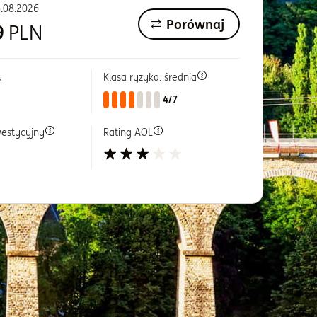
.08.2026
Porównaj
9
PLN
u
Klasa ryzyka: średnia
4/7
westycyjny
Rating AOL