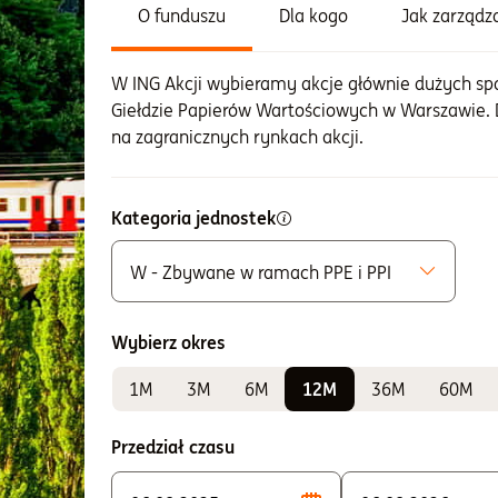
O funduszu
Dla kogo
Jak zarząd
W ING Akcji wybieramy akcje głównie dużych s
Giełdzie Papierów Wartościowych w Warszawie
na zagranicznych rynkach akcji.
Kategoria jednostek
W - Zbywane w ramach PPE i PPI
Możliwe do zakupu
A - Zbywane bez ograniczeń
Wybierz okres
K - Zbywane w ramach IKE i IKZE
1M
3M
6M
12M
36M
60M
Do sprawdzania wyników
E - Zbywane w ramach PPE i PPI
Przedział czasu
F - Zbywane w ramach PPE i PPI