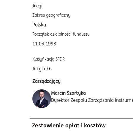
Akcji
W
Zakres geograficzny
Bench
Polska
100%
Początek działalności funduszu
Opłata 
roku)
11.03.1998
0,60
Klasyfikacja SFDR
Zasada
Artykuł 6
Brak 
Zarządzający
Marcin Szortyka
Dyrektor Zespołu Zarządzania Instru
Zestawienie opłat i kosztów