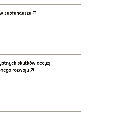
ów subfunduszu
ystnych skutków decyzji
onego rozwoju