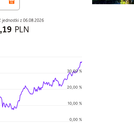
 jednostki z
06.08.2026
,19
PLN
duszu
30,00 %
i w czasie, i Wartość jednostki w czasie.
20,00 %
10,00 %
0,00 %