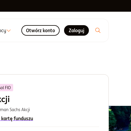
ocy
Otwórz konto
Zaloguj
ol FIO
cji
dman Sachs Akcji
 kartę funduszu