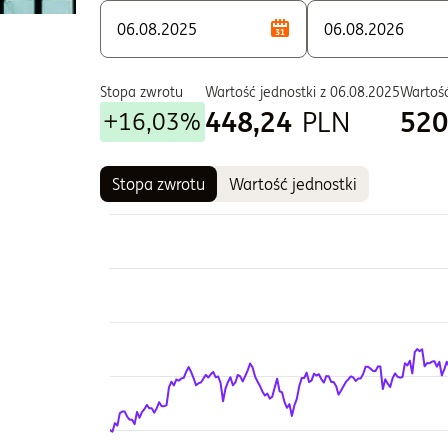
S - Zbywane w ramach PPE i PPI
T - Zbywane w ramach PPE i PPI
W - Zbywane w ramach PPE i PPI
Stopa zwrotu
Wartość jednostki z
06.08.2025
Wartość
448,24
PLN
520
+16,03%
Stopa zwrotu
Wartość jednostki
Wykres
Wykres kombinowany z 2 seriami danych.
Wykres pokazuje historię wartości jednostki fun
Wykres ma 2 osi X wyświetlające Czas, i Czas.
Wykres ma 2 osi Y wyświetlające Wartość jednostk