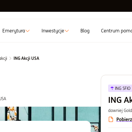
Emerytura
Inwestycje
Blog
Centrum pom
kcji
ING Akcji USA
ING SFIO
ING Ak
USA
dawniej Gol
Pobierz