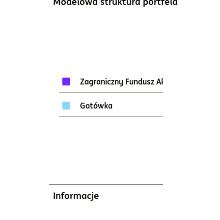
Modelowa struktura portfela
95%
Zagraniczny Fundusz Akcji
5%
Gotówka
Informacje