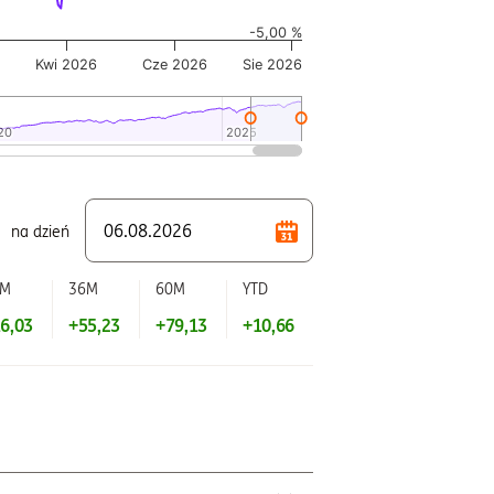
-5,00 %
Kwi 2026
Cze 2026
Sie 2026
20
20
2025
2025
na dzień
2M
36M
60M
YTD
6,03
+55,23
+79,13
+10,66