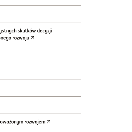
ystnych skutków decyzji
onego rozwoju
ównoważonym rozwojem