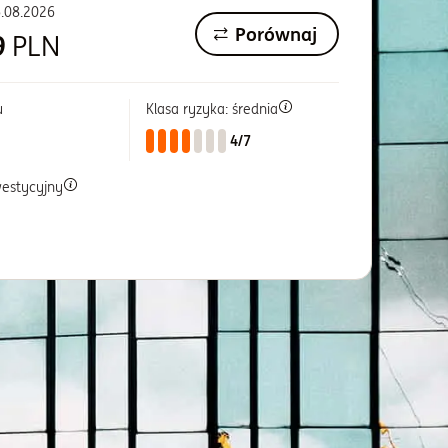
.08.2026
Porównaj
9
PLN
u
Klasa ryzyka: średnia
4/7
westycyjny