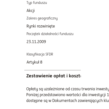
Typ funduszu
Katego
Akcji
T
Zakres geograficzny
Bench
Rynki rozwinięte
Brak
Początek działalności funduszu
Opłata 
roku)
23.11.2009
1,10
Klasyfikacja SFDR
Artykuł 8
Zestawienie opłat i kosztów
Opłaty są uzależnione od czasu trwania inwestycj
Poniżej przedstawiono wartości dla inwestycji 1
dostępne są w Dokumentach zawierających klu