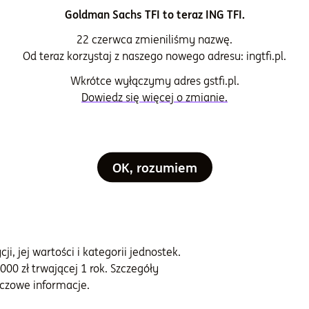
ria jednostki
Goldman Sachs TFI to teraz ING TFI.
22 czerwca zmieniliśmy nazwę.
mark
Od teraz korzystaj z naszego nowego adresu: ingtfi.pl.
Wkrótce wyłączymy adres gstfi.pl.
za zarządzanie i administrację (w skali
Dowiedz się więcej o zmianie.
%
OK, rozumiem
i, jej wartości i kategorii jednostek.
000 zł trwającej 1 rok. Szczegóły
czowe informacje.