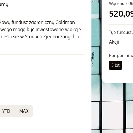
Wycena z
06
zamy
520,0
dłowy fundusz zagraniczny Goldman
łowego mogą być inwestowane w akcje
Typ fundusz
mieści się w Stanach Zjednoczonych, i
Akcji
Horyzont in
5 lat
YTD
MAX