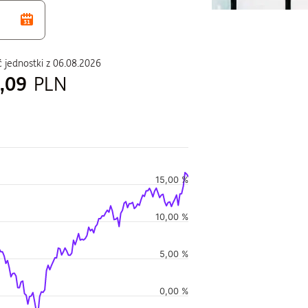
 jednostki z
06.08.2026
,09
PLN
duszu
15,00 %
i w czasie, i Wartość jednostki w czasie.
10,00 %
5,00 %
0,00 %