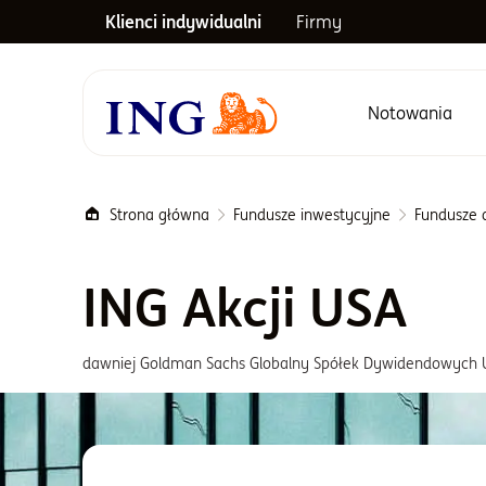
Klienci indywidualni
Firmy
Notowania
Menu główne
Strona główna
Fundusze inwestycyjne
Fundusze a
ING Akcji USA
dawniej Goldman Sachs Globalny Spółek Dywidendowych 