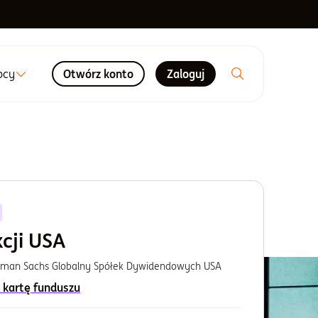
ocy
Otwórz konto
Zaloguj
cji USA
dman Sachs Globalny Spółek Dywidendowych USA
 kartę funduszu