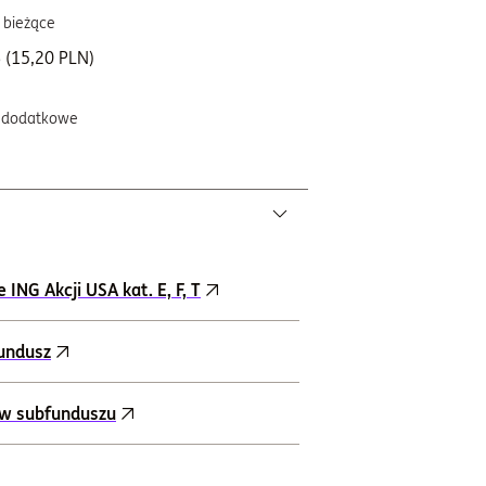
 bieżące
 (15,20 PLN)
 dodatkowe
NG Akcji USA kat. E, F, T
fundusz
ów subfunduszu