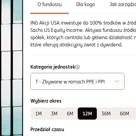
O funduszu
Dla kogo
Jak zarząd
ING Akcji USA inwestuje do 100% środków w źró
Sachs US Equity Income. Aktywa funduszu źród
spółek, których centrala lub główna działalność 
które oferują atrakcyjny zwrot z dywidend.
Kategoria jednostek
T - Zbywane w ramach PPE i PPI
Możliwe do zakupu
A - Zbywane bez ograniczeń
Wybierz okres
K - Zbywane w ramach IKE i IKZE
1M
3M
6M
12M
36M
60M
Do sprawdzania wyników
E - Zbywane w ramach PPE i PPI
Przedział czasu
F - Zbywane w ramach PPE i PPI