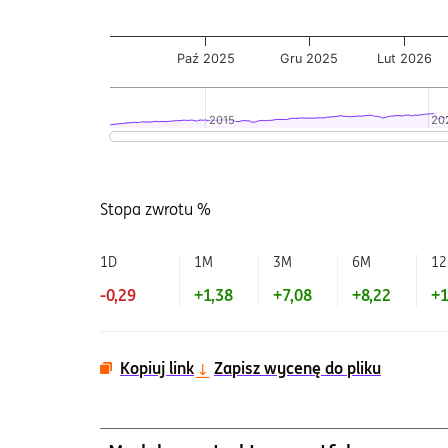
Paź 2025
Gru 2025
Lut 2026
2015
2015
20
20
Koniec interaktywnego wykresu.
Stopa zwrotu %
1D
1M
3M
6M
1
-0,29
+1,38
+7,08
+8,22
+1
Kopiuj link
Zapisz wycenę do pliku