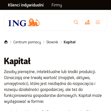
Klienci indywidualni
Firmy
Menu główne
Notowania
Centrum pomocy
Słownik
Kapitał
Emerytura
Kapitał
Zasoby pieniężne, intelektualne lub środki produkcji.
Inwestycje
Oznaczają one trwałą wartość (majątek, aktywa,
umiejętności), która jest niezbędna do rozpoczęcia i
Blog
rozwoju działalności gospodarczej, ale też do
funkcjonowania gospodarstw domowych. Kapitał może
występować w formie:
Centrum pomocy