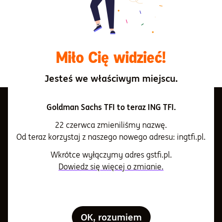
nie zawsze posiada wymierną wartość, szczególnie
wtedy, gdy dotyczy kwestii niematerialnych,
intelektualnych.
Miło Cię widzieć!
Wróć do listy pojęć
Jesteś we właściwym miejscu.
Goldman Sachs TFI to teraz ING TFI.
22 czerwca zmieniliśmy nazwę.
O nas
Od teraz korzystaj z naszego nowego adresu: ingtfi.pl.
Wkrótce wyłączymy adres gstfi.pl.
Nasza firma
Informacje i dokumenty
Dowiedz się więcej o zmianie.
Informacje dla Akcjonariuszy
Informacje i dokumenty
Klienci indywidualni
Informacje o Towarzystwie
Aktualności i komunikaty
OK, rozumiem
IKE