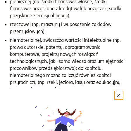
pieniężnej (np. środki finansowe własne, środki
finansowe pozyskane z kredytów lub pożyczek, środki
Informacje i dokumenty
pozyskane z emisji obligacji),
rzeczowej (np. maszyny i wyposażenie zakładów
O nas
przemysłowych),
niematerialnej, zwłaszcza wartości intelektualne (np.
prawa autorskie, patenty, oprogramowania
Otwórz konto
komputerowe, projekty nowych rozwiązań
technologicznych, jak i sama wiedza oraz umiejętności
Zaloguj
pracowników przedsiębiorstwa); do kapitału
niematerialnego można zaliczyć również kapitał
przyrodniczy (np. rzeki, jeziora, lasy) oraz edukacyjny
(np. sposoby nauczania).
W przypadku działalności gospodarczej pomnażanie
kapitału doprowadza bezpośrednio do wzrostu wartości
przedsiębiorstwa oraz jego rozwoju gospodarczego. W
przypadku gospodarstw domowych natomiast prowadzi
do wzrostu jakości życia oraz rozwoju osobistego. Kapitał