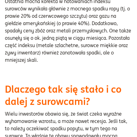
Ostatnia mocna korekta w notowaniach indeksu
surowców wynikała głównie z mocnego spadku ropy (tj. o
prawie 20% od czerwcowego szczytu) oraz gazu na
giełdzie amerykańskiej (o prawie 40%). Dodatkowo,
spadały ceny zbóż oraz metali przemysłowych. One także
osunęły się o ok. jedną piątą w ciągu miesiąca. Pozostała
część indeksu (metale szlachetne, surowce miękkie oraz
żywy inwentarz) również zanotowała spadki, ale o
mniejszej skali.
Dlaczego tak się stało i co
dalej z surowcami?
Wielu inwestorów obawia się, że świat czeka wyraźne
wyhamowanie wzrostu, a może nawet recesja. Jeśli tak,
to należy oczekiwać spadku popytu, w tym tego na
surowce. To właśnie te obawy spowodowały mocną