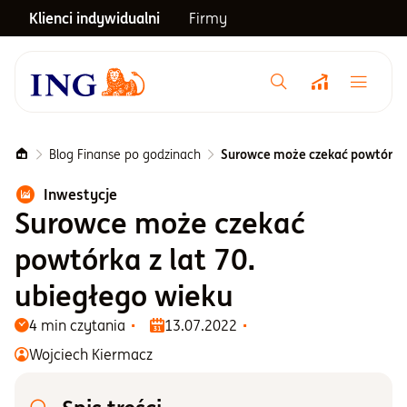
Klienci indywidualni
Firmy
Menu główne
Notowania
Blog Finanse po godzinach
Surowce może czekać powtórka z
Inwestycje
Emerytura
Surowce może czekać
powtórka z lat 70.
Inwestycje
ubiegłego wieku
4 min czytania
13.07.2022
Blog
Wojciech Kiermacz
Centrum pomocy