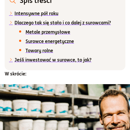
Spis treści
Informacje i dokumenty
Intensywne pół roku
Dlaczego tak się stało i co dalej z surowcami?
O nas
Metale przemysłowe
Surowce energetyczne
Towary rolne
Otwórz konto
Jeśli inwestować w surowce, to jak?
Zaloguj
W skrócie: