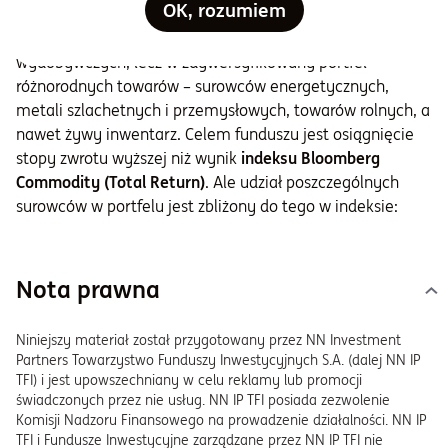
OK, rozumiem
Charakterystyczne dla niego jest to, że nie inwestuje
wyłącznie w metale szlachetne lub akcje spółek
wydobywczych, lecz w zdywersyfikowany portfel
różnorodnych towarów – surowców energetycznych,
metali szlachetnych i przemysłowych, towarów rolnych, a
nawet żywy inwentarz. Celem funduszu jest osiągnięcie
stopy zwrotu wyższej niż wynik
indeksu Bloomberg
Commodity (Total Return)
. Ale udział poszczególnych
surowców w portfelu jest zbliżony do tego w indeksie:
Nota prawna
Niniejszy materiał został przygotowany przez NN Investment
Partners Towarzystwo Funduszy Inwestycyjnych S.A. (dalej NN IP
TFI) i jest upowszechniany w celu reklamy lub promocji
świadczonych przez nie usług. NN IP TFI posiada zezwolenie
Komisji Nadzoru Finansowego na prowadzenie działalności. NN IP
TFI i Fundusze Inwestycyjne zarządzane przez NN IP TFI nie