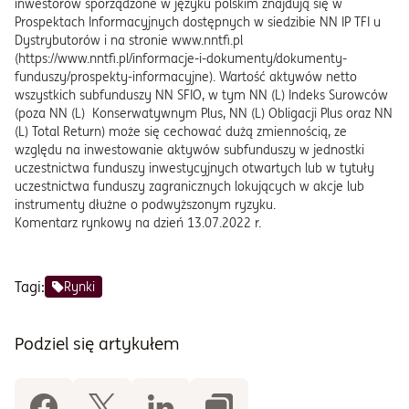
inwestorów sporządzone w języku polskim znajdują się w
Prospektach Informacyjnych dostępnych w siedzibie NN IP TFI u
Dystrybutorów i na stronie www.nntfi.pl
(
https://www.nntfi.pl/informacje-i-dokumenty/dokumenty-
funduszy/prospekty-informacyjne
). Wartość aktywów netto
wszystkich subfunduszy NN SFIO, w tym NN (L) Indeks Surowców
(poza NN (L) Konserwatywnym Plus, NN (L) Obligacji Plus oraz NN
(L) Total Return) może się cechować dużą zmiennością, ze
względu na inwestowanie aktywów subfunduszy w jednostki
uczestnictwa funduszy inwestycyjnych otwartych lub w tytuły
uczestnictwa funduszy zagranicznych lokujących w akcje lub
instrumenty dłużne o podwyższonym ryzyku.
Komentarz rynkowy na dzień 13.07.2022 r.
Tagi:
Rynki
Podziel się artykułem