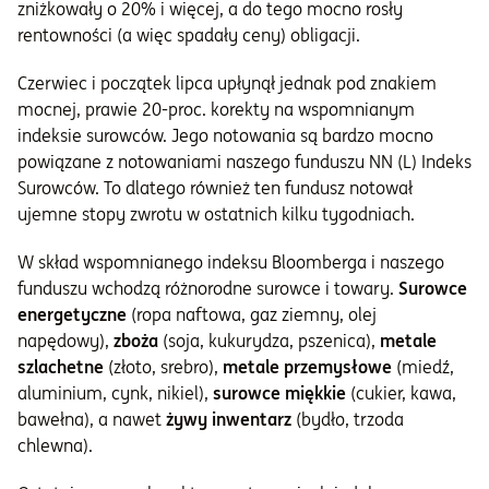
zniżkowały o 20% i więcej, a do tego mocno rosły
rentowności (a więc spadały ceny) obligacji.
Czerwiec i początek lipca upłynął jednak pod znakiem
mocnej, prawie 20-proc. korekty na wspomnianym
indeksie surowców. Jego notowania są bardzo mocno
powiązane z notowaniami naszego funduszu NN (L) Indeks
Surowców. To dlatego również ten fundusz notował
ujemne stopy zwrotu w ostatnich kilku tygodniach.
W skład wspomnianego indeksu Bloomberga i naszego
funduszu wchodzą różnorodne surowce i towary.
Surowce
energetyczne
(ropa naftowa, gaz ziemny, olej
napędowy),
zboża
(soja, kukurydza, pszenica),
metale
szlachetne
(złoto, srebro),
metale przemysłowe
(miedź,
aluminium, cynk, nikiel),
surowce miękkie
(cukier, kawa,
bawełna), a nawet
żywy inwentarz
(bydło, trzoda
chlewna).