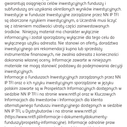
gwarantują osiągnięcia celów inwestycyjnych funduszy i
subfunduszy ani uzyskania określonych wyników inwestycyjnych.
Inwestycje w Fundusze Inwestycyjne zarządzane przez NN IP TFI
są obarczone ryzykiem inwestycyjnym, a Uczestnik musi liczyć
się z istnieniem możliwości utraty części zainwestowanych
środków. Niniejszy materiał ma charakter wyłącznie
informacyjny i został sporządzony wyłącznie dla tego celu do
wyłącznego użytku adresata. Nie stanowi on oferty, doradztwa
inwestycyjnego ani rekomendacji kupna lub sprzedaży
instrumentów finansowych, nie zwalnia adresata z konieczności
dokonania własnej oceny. Informacje zawarte w niniejszym
materiale nie mogą stanowić podstawy do podejmowania decyzji
inwestycyjnych.
Informacje o Funduszach Inwestycyjnych zarządzanych przez NN
IP TFI oraz o ich ryzyku inwestycyjnym sporządzone w języku
polskim zawarte są w Prospektach Informacyjnych dostępnych w
siedzibie NN IP TFI i na stronie www.nntfi.pl oraz w Kluczowych
Informacjach dla Inwestorów i Informacjach dla klienta
alternatywnego funduszu inwestycyjnego dostępnych w siedzibie
NN IP TFI, u Dystrybutorów i na stronie www.nntfi.pl
(
https://www.nntfi.pl/informacje-i-dokumenty/dokumenty-
funduszy/prospekty-informacyjne
). Informacje odnośnie praw