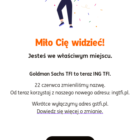
wieku, kiedy szalała inflacja, a surowce były
najmocniejszą klasą aktywów. Wydaje się, że historia i
tym razem może się powtórzyć.
Miło Cię widzieć!
Przeczytaj także:
Czy surowce wciąż są atrakcyjne?
Jesteś we właściwym miejscu.
Jeśli inwestować w
surowce, to jak?
Goldman Sachs TFI to teraz ING TFI.
22 czerwca zmieniliśmy nazwę.
Trudno sobie wyobrazić fizyczne kupno „koszyka” różnych
Od teraz korzystaj z naszego nowego adresu: ingtfi.pl.
surowców. Skomplikowane jest również inwestowanie w
surowce za pośrednictwem instrumentów pochodnych. Z
Wkrótce wyłączymy adres gstfi.pl.
perspektywy większości inwestorów wydaje się, że
Dowiedz się więcej o zmianie.
najwygodniejszym instrumentem do inwestowania w
surowce, są
fundusze inwestycyjne
.
Jednym z nich jest
NN (L) Indeks Surowców
.