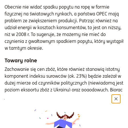
Obecnie nie widać spadku popytu na ropę w formie
fizycznej na światowych rynkach, a państwa OPEC mają
problem ze zwiększeniem produkcji. Patrząc również na
udział energii w kosztach konsumentów, to jest on niższy,
niż w 2008 r. To sugeruje, że możemy nie mieć do
czynienia z gwałtownym spadkiem popytu, który wystąpił
w tamtym okresie.
Towary rolne
Zachowanie się cen zbóż, które również stanowią istotny
komponent indeksu surowców (ok. 23%) będzie zależał w
dużej mierze od czynników politycznych (niewiadomą jest
poziom eksportu zbóż z Ukrainy) oraz pogodowych. Biorąc
jednak pod uwagę, że rosnąca cena gazu podwyższa
koszty producentów nawozów, to widać przesłanki ku
wzrostowi cen zbóż.
Obecna sytuacja na świecie przypomina tą z lat 70. XX