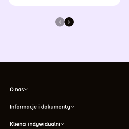
O nas
Nasza firma
Informacje i dokumenty
Informacje dla Akcjonariuszy
Informacje i dokumenty
Klienci indywidualni