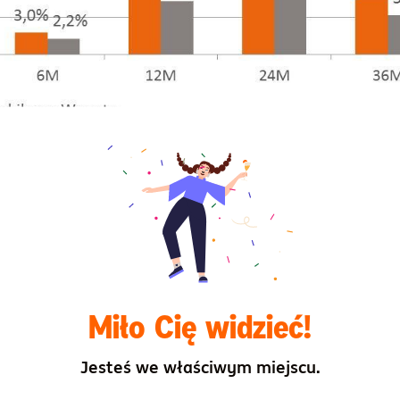
stment Partners TFI na podstawie danych Analizy Online, na d
ni w sektorach eksponowanych na światowy wzrost gospodarczy
nansowym (przyspieszająca gospodarka powinna przynieść przyn
h stóp procentowych, co jest pozytywne dla cen akcji bankó
Miło Cię widzieć!
e do polskich akcji, oczekując wzrostu zysków dla polskiego r
Jesteś we właściwym miejscu.
Dyrektor Zespołu Zarządzania