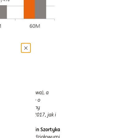
zień 29.09.2017
 (surowce, paliwa), a
ajmniej dyskusję o
w). Podtrzymujemy
ynku zarówno w 2017, jak i
Marcin Szortyka
 Instrumentami Udziałowymi