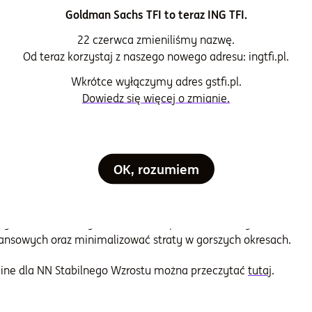
Goldman Sachs TFI to teraz ING TFI.
22 czerwca zmieniliśmy nazwę.
Od teraz korzystaj z naszego nowego adresu: ingtfi.pl.
ost
Wkrótce wyłączymy adres gstfi.pl.
z Online, subfundusz NN Stabilnego Wzrostu charakteryzuje się
Dowiedz się więcej o zmianie.
szczególnie na tle grupy, świadczą dobre oceny w Rankingu An
ech lat.
kowany jest dla osób, które oczekują stabilnego wzrostu warto
OK, rozumiem
inwestuje zgromadzone aktywa zarówno w akcje, jak i dłużne i
dłużnych instrumentów finansowych w portfelu funduszu wynosi
kcji w stosunku do instrumentów dłużnych jest uzależniony od
 rynkach finansowych, subfundusz powinien maksymalizować z
nansowych oraz minimalizować straty w gorszych okresach.
nline dla NN Stabilnego Wzrostu można przeczytać
tutaj
.