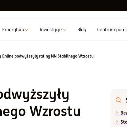
Emerytura
Inwestycje
Blog
Centrum pom
y Online podwyższyły rating NN Stabilnego Wzrostu
podwyższyły
lnego Wzrostu
Be
Sta