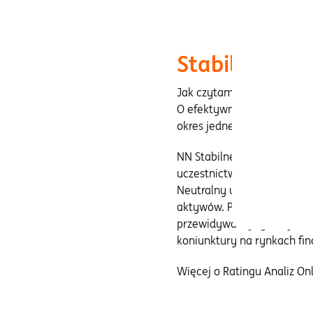
Stabilny wzr
Jak czytamy w opinii Anali
O efektywnym zarządzaniu, 
okres jednego roku, jak i trz
NN Stabilnego Wzrostu dedy
uczestnictwa. Subfundusz 
Neutralny udział akcji i 
aktywów. Ponieważ udział a
przewidywanej sytuacji na
koniunktury na rynkach fi
Więcej o Ratingu Analiz O