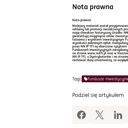
Nota prawna
Nota prawna
Niniejszy materiał został przygotowan
reklamy lub promocji świadczonych prz
mają charakter historyczny (źródło: NN
gwarantują osiągnięcia celów inwestyc
tożsama z wynikiem inwestycyjnym Fund
wysokości pobranych opłat manipulacyj
przez NN IP TFI są obarczone ryzykiem
Funduszach Inwestycyjnych zarządzanyc
na stronie www.nntfi.pl oraz w Kluczo
NN IP TFI, u Dystrybutorów i na stro
cechować dużą zmiennością, ze względ
Tagi:
Fundusze inwestycyjn
Podziel się artykułem