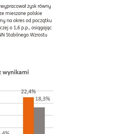
7, wypracował zysk równy
ze mieszane polskie
ymy na okres od początku
ej o 1,6 p.p., osiągając
 NN Stabilnego Wzrostu