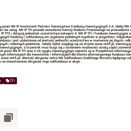
y przez NN IP Investment Partners Towarzystwo Funduszy Inwestycyjnych S.A. (dalej NN IP
ez nie usług. NN IP TFI posiada zezwolenie Komisji Nadzoru Finansowego na prowadzenie d
 IP TFI) i dotyczą jednostek uczestnictwa kategorii A. NN IP TFI i Fundusze Inwestycyjne z
yjnych funduszy i subfunduszy ani uzyskania podobnych wyników w przyszłości. Indywidual
uszu i jest uzależniona od wartości jednostki uczestnictwa w momencie jej zbycia i odk
nych i należnych podatków. Tabele Opłat znajdują się na stronie www.nntfi.pl. Inwestyc
 inwestycyjnym, a Uczestnik musi liczyć się z istnieniem możliwości utraty części zainwe
h przez NN IP TFI oraz o ich ryzyku inwestycyjnym zawarte są w Prospektach Informacyjn
wych Informacjach dla Inwestorów i Informacjach dla klienta alternatywnego funduszu in
nie www.nntfi.pl. Wartość aktywów netto NN Subfunduszu Stabilnego Wzrostu będącego s
u na inwestowanie aktywów tego subfunduszu w akcje.
e
TFI