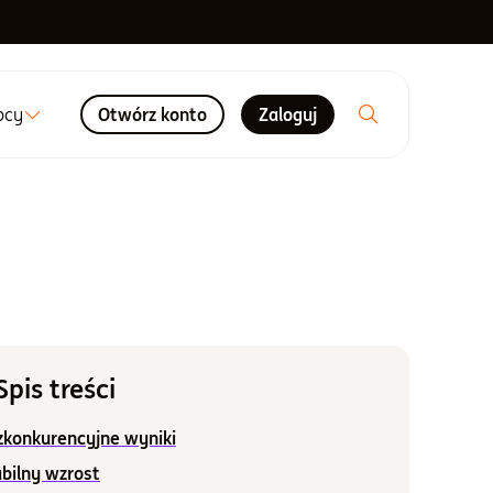
ocy
Otwórz konto
Zaloguj
Spis treści
zkonkurencyjne wyniki
bilny wzrost