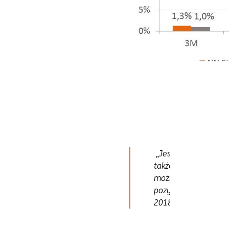
Źródło:
NN Inve
„
Jesteśmy przeważe
także w sektorze fi
możliwych podwyżkac
pozytywne nastawieni
2018 roku.”