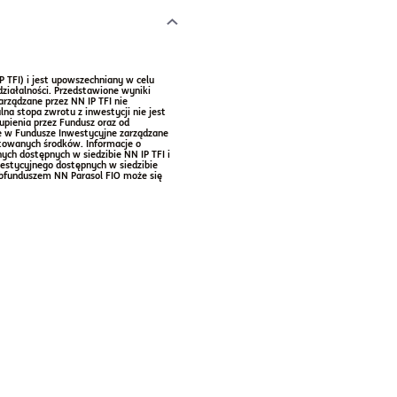
 TFI) i jest upowszechniany w celu
ziałalności. Przedstawione wyniki
arządzane przez NN IP TFI nie
na stopa zwrotu z inwestycji nie jest
upienia przez Fundusz oraz od
je w Fundusze Inwestycyjne zarządzane
stowanych środków. Informacje o
ych dostępnych w siedzibie NN IP TFI i
westycyjnego dostępnych w siedzibie
ubfunduszem NN Parasol FIO może się