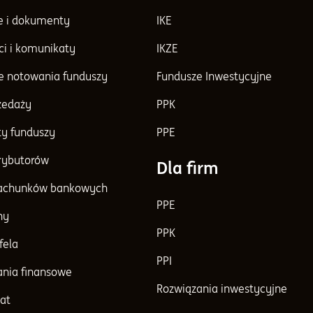
e i dokumenty
IKE
ci i komunikaty
IKZE
e notowania funduszy
Fundusze Inwestycyjne
rzedaży
PPK
y funduszy
PPE
trybutorów
Dla firm
achunków bankowych
PPE
ny
PPK
fela
PPI
nia finansowe
Rozwiązania inwestycyjne
at