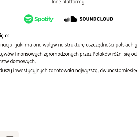
Inne platformy:
ę o:
ynacja i jaki ma ona wpływ na strukturę oszczędności polskic
ktywów finansowych zgromadzonych przez Polaków różni się od
rstw domowych,
unduszy inwestycyjnych zanotowała najwyższą, dwunastomiesię