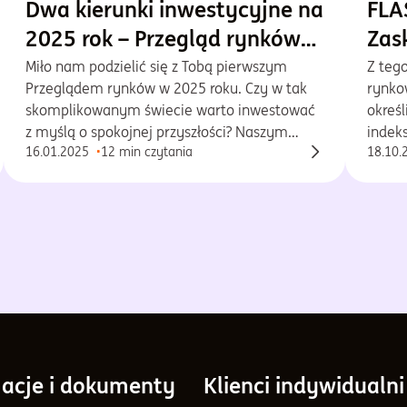
Dwa kierunki inwestycyjne na
FLA
2025 rok – Przegląd rynków
Zas
Goldman Sachs TFI
Miło nam podzielić się z Tobą pierwszym
Z tego
Przeglądem rynków w 2025 roku. Czy w tak
rynko
skomplikowanym świecie warto inwestować
okreś
z myślą o spokojnej przyszłości? Naszym
indek
16.01.2025
12 min czytania
18.10.
zdaniem tak. Ale jak? To zależy. Wśród wielu
histo
możliwych, w tym wydaniu Przeglądu
czeka
pokażemy Ci dwa kierunki inwestycyjne,
się re
warte rozważenia przy budowaniu,
cieka
urozmaiconego portfela inwestycyjnego –
ostrożny i odważny.
acje i dokumenty
Klienci indywidualni