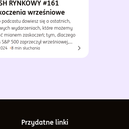
SH RYNKOWY #161
koczenia wrześniowe
 podcastu dowiesz się o ostatnich,
wych wydarzeniach, które możemy
lić mianem zaskoczeń; tym, dlaczego
s S&P 500 zaprzeczył wrześniowej,
2024
8 min słuchania
rycznej prawidłowości i co może go
ć w przyszłości, tym, czy spodziewamy
cesji w gospodarce USA i tym, co
wego dzieje się w Państwie Środka.
Przydatne linki