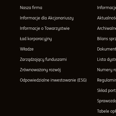
Nasza firma
Informacj
Informacje dla Akcjonariuszy
Aktualnoś
Informacje o Towarzystwie
Archiwaln
Ład korporacyjny
Bilans sp
Władze
Dokument
Zarządzający funduszami
Lista dys
Zrównoważony rozwój
Numery r
Odpowiedzialne inwestowanie (ESG)
Regulami
Skład port
Sprawozda
Tabele opł