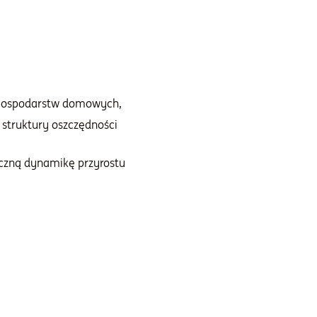
h gospodarstw domowych,
 struktury oszczędności
czną dynamikę przyrostu