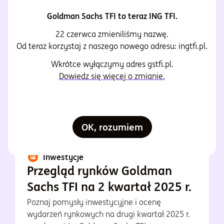
Polecane dla Ciebie
Goldman Sachs TFI to teraz ING TFI.
Czytaj więcej
22 czerwca zmieniliśmy nazwę.
Od teraz korzystaj z naszego nowego adresu: ingtfi.pl.
Wkrótce wyłączymy adres gstfi.pl.
Zweryfikowany przez eksperta
Dowiedz się więcej o zmianie.
OK, rozumiem
Inwestycje
Przegląd rynków Goldman
Sachs TFI na 2 kwartał 2025 r.
Poznaj pomysły inwestycyjne i ocenę
wydarzeń rynkowych na drugi kwartał 2025 r.