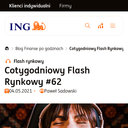
Klienci indywidualni
Firmy
Menu główne
Notowania
Blog Finanse po godzinach
Cotygodniowy Flash Rynkowy #
Flash rynkowy
Emerytura
Cotygodniowy Flash
Rynkowy #62
Inwestycje
04.05.2021
Paweł Sadowski
Blog
Centrum pomocy