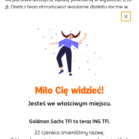
zł. Oprócz tego otrzymujesz regularne dopłaty roczne w
wysokości 240 zł. W praktyce do każdej złotówki niemal
drugą dokłada Ci pracodawca i państwo!
Pieniądze, które gromadzisz w PPK są Twoją prywatną
własnością. W razie Twojej śmierci dziedziczą je Twoi
bliscy – np. mąż lub żona albo inne osoby, które wskażesz.
Nie musisz się więc obawiać, że „przepadną”.
Jeśli będziesz potrzebować pieniędzy z PPK, zawsze
możesz je wypłacić – w dowolnym momencie.
W dwóch
przypadkach możesz to zrobić na preferowanych
Miło Cię widzieć!
warunkach:
Jesteś we właściwym miejscu.
Jeśli będziesz potrzebowac oszczedności z PPK na
leczenie Twoje lub Twoich bliskich
, możesz wypłacić
Goldman Sachs TFI to teraz ING TFI.
25% zgromadzonej sumy. Nie musisz ich oddawać do
PPK.
22 czerwca zmieniliśmy nazwę.