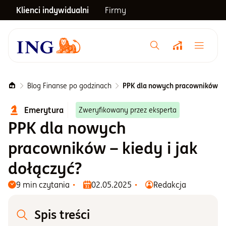
Klienci indywidualni
Firmy
Menu główne
Notowania
Blog Finanse po godzinach
PPK dla nowych pracowników – k
Emerytura
Zweryfikowany przez eksperta
Emerytura
PPK dla nowych
pracowników – kiedy i jak
Inwestycje
dołączyć?
Blog
9 min czytania
02.05.2025
Redakcja
Spis treści
Centrum pomocy