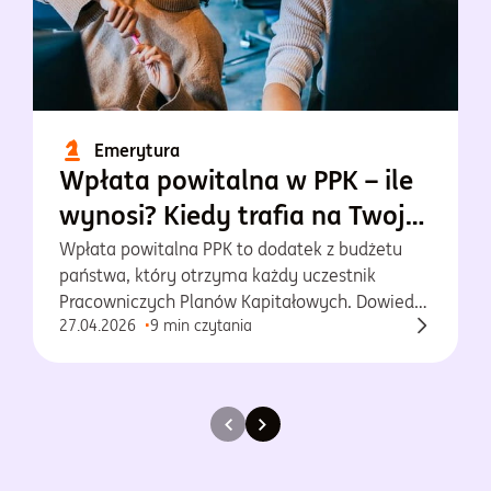
Emerytura
Wpłata powitalna w PPK – ile
wynosi? Kiedy trafia na Twoje
konto?
Wpłata powitalna PPK to dodatek z budżetu
państwa, który otrzyma każdy uczestnik
Pracowniczych Planów Kapitałowych. Dowiedz
27.04.2026
9 min czytania
się więcej o tej wpłacie!