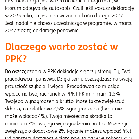
PPK. Deklaracja jest ważna do końca lutego roku, w
którym odbywa się autozapis. Czyli jeśli złożysz deklarację
w 2025 roku, to jest ona ważna do końca lutego 2027.
Jeśli nadal nie chcesz uczestniczyć w programie, w marcu
2027 złóż tę deklarację ponownie.
Dlaczego warto zostać w
PPK?
Do oszczędzania w PPK dokładają się trzy strony: Ty, Twój
pracodawca i państwo. Dzięki temu oszczędzasz na swoją
przyszłość szybciej i więcej. Pracodawca co miesiąc
wpłaca na twój rachunek w PPK PPK minimum 1,5%
Twojego wynagrodzenia brutto. Może także zwiększyć
składkę o dodatkowe 2,5% wynagrodzenia (łw sumie
może wpłacać 4%). Twoja miesięczna składka to
minimum 2% Twojego wynagrodzenia brutto. Możesz ją
zwiększyć o dodatkowe 2% (łącznie możesz wpłacać 4%).
Od państwa dostajesz wpłatę powitalną w wysokości 250