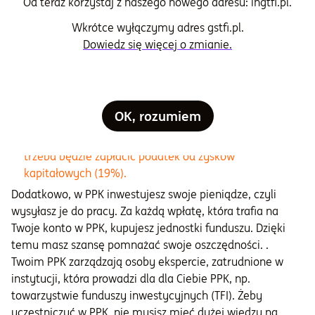
Pieniądze z PPK możesz wykorzystać je także na
Od teraz korzystaj z naszego nowego adresu: ingtfi.pl.
pokrycie wkładu wpłasnego przy zakupie
Wkrótce wyłączymy adres gstfi.pl.
nieruchomości
(np. domu czy mieszkania). Jednak
Dowiedz się więcej o zmianie.
wtedy musisz je zwrócić na swój rachunek w PPK w
ciągu 15 lat.
Możesz też całą kwotę wypłacić na dowolny cel w
dowolnym momencie.
Pamiętaj jednak, że wtedy
OK, rozumiem
tracisz dopłaty od państwa, 30% składek pracodawcy
trafi na Twoje konto w ZUS-ie, a od wypłaconej sumy
trzeba będzie zapłacić podatek od zysków
kapitałowych (19%).
Dodatkowo, w PPK inwestujesz swoje pieniądze, czyli
wysyłasz je do pracy. Za każdą wpłatę, która trafia na
Twoje konto w PPK, kupujesz jednostki funduszu. Dzięki
temu masz szansę pomnażać swoje oszczędności. .
Twoim PPK zarządzają osoby ekspercie, zatrudnione w
instytucji, która prowadzi dla dla Ciebie PPK, np.
towarzystwie funduszy inwestycyjnych (TFI). Żeby
uczestniczyć w PPK, nie musisz mieć dużej wiedzy na