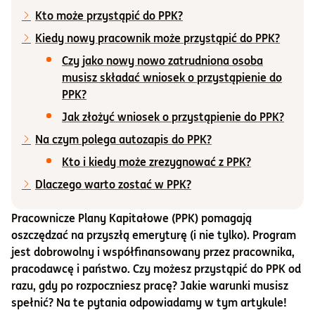
Kto może przystąpić do PPK?
Informacje i dokumenty
Kiedy nowy pracownik może przystąpić do PPK?
Czy jako nowy nowo zatrudniona osoba
O nas
musisz składać wniosek o przystąpienie do
PPK?
Jak złożyć wniosek o przystąpienie do PPK?
Otwórz konto
Na czym polega autozapis do PPK?
Zaloguj
Kto i kiedy może zrezygnować z PPK?
Dlaczego warto zostać w PPK?
Pracownicze Plany Kapitałowe (PPK) pomagają
oszczędzać na przyszłą emeryturę (i nie tylko). Program
jest dobrowolny i współfinansowany przez pracownika,
pracodawcę i państwo. Czy możesz przystąpić do PPK od
razu, gdy po rozpoczniesz pracę? Jakie warunki musisz
spełnić? Na te pytania odpowiadamy w tym artykule!