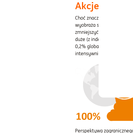
Akcje tylko z
Choć znaczenie krajowego ry
wyobraża sobie inwestowani
zmniejszyć ryzyko i zwięks
duże (z indeksu WIG20), a 
0,2% globalnej piaskownic
intensywnie zwiedzalibyśmy
Perspektywa zagranicznego