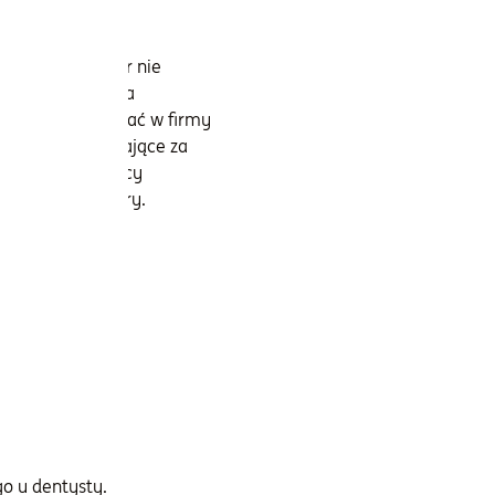
e polski inwestor nie
ortfela, która ma
ji ile zainwestować w firmy
piasku odpowiadające za
wakacyjny wszyscy
 wyłącznie w Tatry.
o u dentysty.