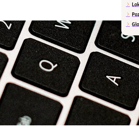
Lo
Po
Gl