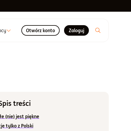
ocy
Otwórz konto
Zaloguj
Spis treści
e (nie) jest piękne
je tylko z Polski