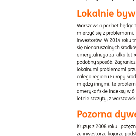
Lokalnie byw
Warszawski parkiet będąc t
mierzyć się z problemami,
inwestorów. W 2014 roku t
się nienaruszalnych środk
emerytalnego za kilka lat 
podobny sposób. Zagranicz
lokalnymi problemami przy 
całego regionu Europy Środ
między innymi, te problemy
amerykańskie indeksy w 6 l
letnie szczyty, z warszawsk
Pozorna dywe
Kryzys z 2008 roku i potęż
że inwestorzy kojarzą pods