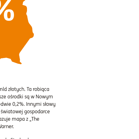
ld złotych. Ta robiąca
ksze ośrodki są w Nowym
ledwie 0,2%. Innymi słowy
w światowej gospodarce
azuje mapa z „The
Warner.