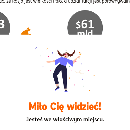
, że Rosja jest wielkości P&G, a udział Turcji jest porównywal
Miło Cię widzieć!
Jesteś we właściwym miejscu.