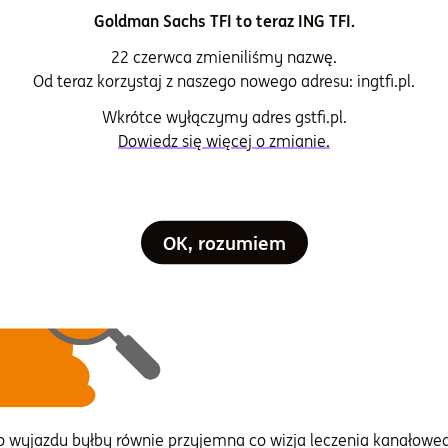
 Polski
Goldman Sachs TFI to teraz ING TFI.
22 czerwca zmieniliśmy nazwę.
nku akcji jest tak skromne to wszystkie statystyki pokazują, ż
Od teraz korzystaj z naszego nowego adresu: ingtfi.pl.
a za granicą. Zapewne wielu z nich słyszało o dywersyfikacji p
zyć zyski, jednak wybór swoich inwestycji ograniczają do decyz
Wkrótce wyłączymy adres gstfi.pl.
ile w mniejsze. Zatem oglądamy z różnej perspektywy ziarnko 
Dowiedz się więcej o zmianie.
y. Gdyby nasze zamiłowania inwestycyjne przenieść na grunt 
 Warszawę, plażowali tylko nad Bałtykiem, a na narty jeździli
OK, rozumiem
 wyjazdu byłby równie przyjemna co wizja leczenia kanałoweg