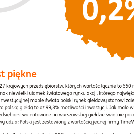
st piękne
 krajowych przedsiębiorstw, których wartość łącznie to 550 m
dnak niewielki ułamek światowego rynku akcji, którego najwię
a inwestycyjnej mapie świata polski rynek giełdowy stanowi za
za polską giełdą to aż 99,8% możliwości inwestycji. Jak mało 
edsiębiorstwa notowane na warszawskiej giełdzie świetnie pok
wy udział Polski jest zestawiony z wartością jednej firmy Time