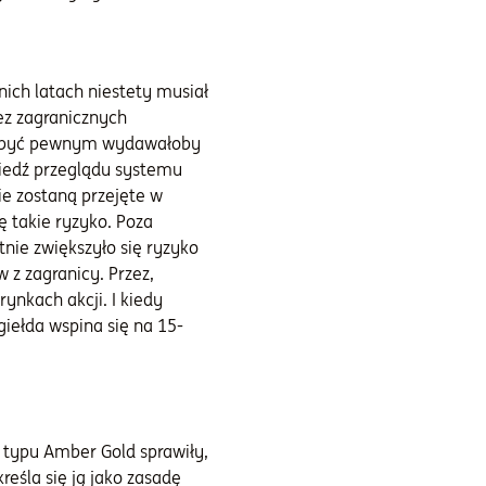
ich latach niestety musiał
ez zagranicznych
na być pewnym wydawałoby
wiedź przeglądu systemu
ie zostaną przejęte w
 takie ryzyko. Poza
nie zwiększyło się ryzyko
 z zagranicy. Przez,
ynkach akcji. I kiedy
giełda wspina się na 15-
y typu Amber Gold sprawiły,
reśla się ją jako zasadę