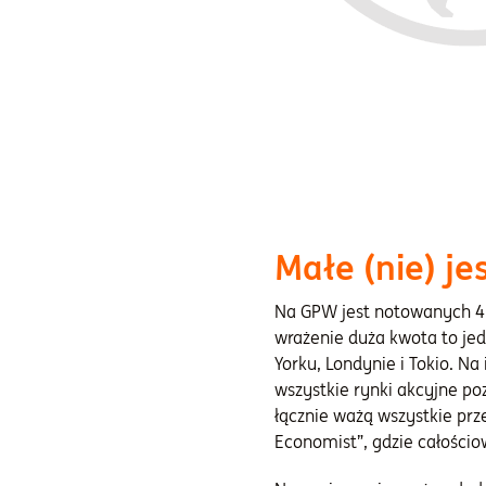
Małe (nie) je
Na GPW jest notowanych 427
wrażenie duża kwota to je
Yorku, Londynie i Tokio. N
wszystkie rynki akcyjne po
łącznie ważą wszystkie prz
Economist”, gdzie całościo