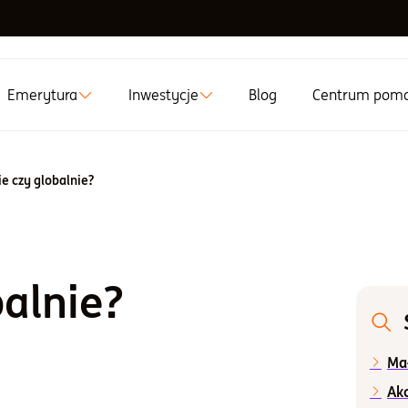
Emerytura
Inwestycje
Blog
Centrum pom
ie czy globalnie?
balnie?
a
Mał
Akc