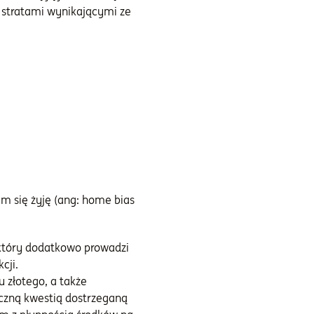
d stratami wynikającymi ze
m się żyję (ang: home bias
 który dodatkowo prowadzi
cji.
u złotego, a także
czną kwestią dostrzeganą