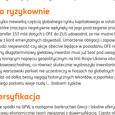
a ryzykownie
ylko niewielką częścią globalnego rynku kapitałowego w ostatn
 które znacząco negatywnie wpłynęły na jego postrzeganie prz
ransfer 153 mld złotych z OFE do ZUS udowodnił, że nie moż
ów z kont emerytalnych obywateli. Umarzenie obligacji i zapo
rodzi niepewność czy akcje obecnie będące w posiadaniu OFE n
ny długoterminowy giełdowy inwestor musi już brać pod uwagę
rosnącym napięciu geopolitycznym na linii Rosja-Ukraina istot
kowowschodniej, co również skutecznie wystraszyło inwestorów
 warszawski parkiet nie uczestniczy w hossach na globalnych r
at od dołka bessy sięgają historycznych rekordów, a japońska 
iego parkietu wieje nudą i... brakiem zysków.
rsyfikacja
ne spadki na GPW, a następnie bankructwo Grecji i lokalne afer
tawy ekonomicznej teorii związanej z dywersyfikacją. Często ok