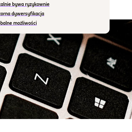
kalnie bywa ryzykownie
zorna dywersyfikacja
obalne możliwości