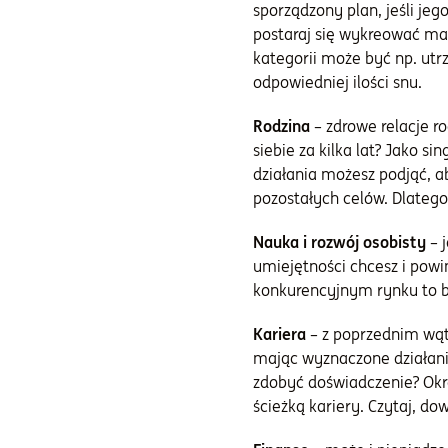
sporządzony plan, jeśli je
postaraj się wykreować ma
kategorii może być np. ut
odpowiedniej ilości snu.
Rodzina
– zdrowe relacje r
siebie za kilka lat? Jako s
działania możesz podjąć, 
pozostałych celów. Dlateg
Nauka i rozwój osobisty
– 
umiejętności chcesz i powin
konkurencyjnym rynku to b
Kariera
– z poprzednim wątk
mając wyznaczone działania
zdobyć doświadczenie? Okre
ścieżką kariery. Czytaj, d