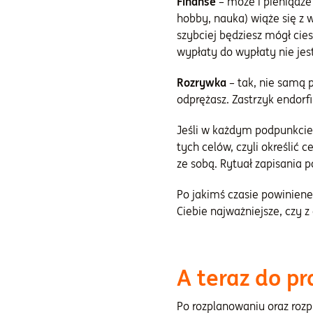
Finanse
– może i pieniądze
hobby, nauka) wiąże się z 
szybciej będziesz mógł cies
wypłaty do wypłaty nie jes
Rozrywka
– tak, nie samą p
odprężasz. Zastrzyk endorfi
Jeśli w każdym podpunkcie 
tych celów, czyli określić 
ze sobą. Rytuał zapisania p
Po jakimś czasie powinieneś
Ciebie najważniejsze, czy z
A teraz do p
Po rozplanowaniu oraz rozpi