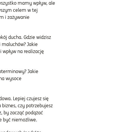
a wszystko mamy wpływ, ale
wszym celem w tej
m i zażywanie
kój ducha. Gdzie widzisz
jki maluchów? Jakie
 wpływ na realizację
goterminowy? Jakie
a na wysoce
owa. Lepiej czujesz się
biznes, czy potrzebujesz
az, by zacząć podążać
że być niemożliwe.