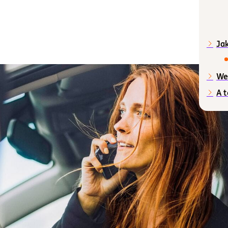
a
Jak
Weź
A t