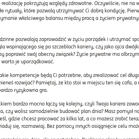
go realizację pokrzyżują względy zdrowotne. Oczywiście, nie n
łe rytuały, które pozwolą utrzymywać Ci dobrą kondycję. Pier
rzymanie właściwego balansu między pracą a życiem prywatny
odzinne pozwalają zaprowadzić w życiu porządek i utrzymać spo
ingla wspinającego się po szczeblach kariery, czy jako ojca dwó
aby poprawić swój obecny związek? Życie prywatne ma olbrzymi
o warto je uporządkować.
jakie kompetencje będą Ci potrzebne, aby zrealizować cel dłu
ieneś rozwijać? Pamiętaj, że kto stoi w miejscu ten się cofa, 
ardzo ryzykowna gra.
iem bardzo mocno łączy się kolejny, czyli Twoja kariera zawod
, czy wolisz samodzielnie budować plan dnia? Masz pomysł na 
śl, gdzie chcesz pracować za kilka lat, a co możesz zrobić ter
owiaduj się, rozmawiaj. Bez pomocy innych osiągnięcie celu mo