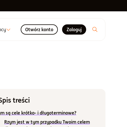
ocy
Otwórz konto
Zaloguj
Spis treści
m są cele krótko- i długoterminowe?
Rzym jest w tym przypadku Twoim celem