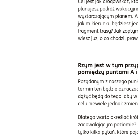
Cel jest jak drogowskaz, k
planujesz podróż wakacyjną
wystarczającym planem. Ab
jakim kierunku będziesz je
fragment trasy? Jak zoptym
wiesz już, o co chodzi, pra
Rzym jest w tym przy
pomiędzy puntami A i 
Pożądanym z naszego punk
termin ten będzie oznacza
dążyć będą do tego, aby w
celu niewiele jednak zmien
Dlatego warto określać krót
zadowalającym poziomie? J
tylko kilka pytań, które po