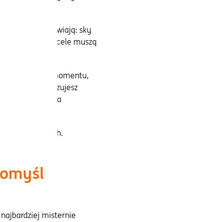
owego.
czywiście, jak mawiają: sky
bolesne. Wybrane cele muszą
wy? Wyznaczenie momentu,
n lub nie zrealizujesz
popełniłeś błąd, a
łównych obszarach.
pomyśl
najbardziej misternie