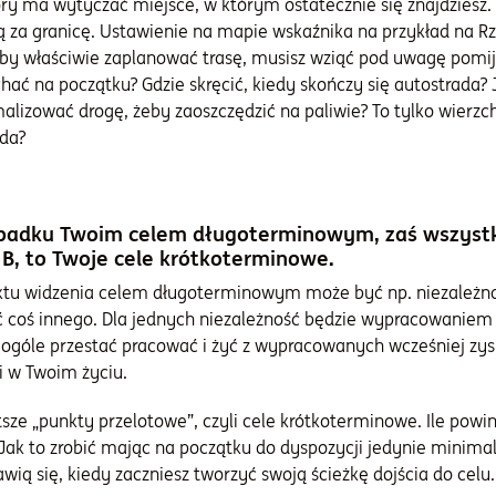
tóry ma wytyczać miejsce, w którym ostatecznie się znajdziesz.
 za granicę. Ustawienie na mapie wskaźnika na przykład na Rz
y właściwie zaplanować trasę, musisz wziąć pod uwagę pomij
chać na początku? Gdzie skręcić, kiedy skończy się autostrada
alizować drogę, żeby zaoszczędzić na paliwie? To tylko wierzch
wda?
padku Twoim celem długoterminowym, zaś wszystko 
B, to Twoje cele krótkoterminowe.
tu widzenia celem długoterminowym może być np. niezależno
ć coś innego. Dla jednych niezależność będzie wypracowaniem 
 ogóle przestać pracować i żyć z wypracowanych wcześniej zys
i w Twoim życiu.
sze „punkty przelotowe”, czyli cele krótkoterminowe. Ile powin
ak to zrobić mając na początku do dyspozycji jedynie minimal
jawią się, kiedy zaczniesz tworzyć swoją ścieżkę dojścia do celu.