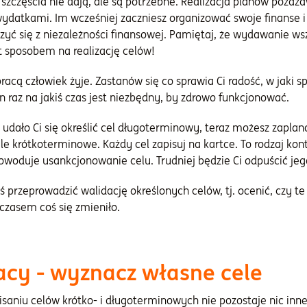
 szczęścia nie dają, ale są potrzebne. Realizacja planów poza
wydatkami. Im wcześniej zaczniesz organizować swoje finanse 
zyć się z niezależności finansowej. Pamiętaj, że wydawanie wsz
t sposobem na realizację celów!
racą człowiek żyje. Zastanów się co sprawia Ci radość, w jaki sp
n raz na jakiś czas jest niezbędny, by zdrowo funkcjonować.
udało Ci się określić cel długoterminowy, teraz możesz zaplan
cele krótkoterminowe. Każdy cel zapisuj na kartce. To rodzaj ko
owoduje usankcjonowanie celu. Trudniej będzie Ci odpuścić jego
 przeprowadzić walidację określonych celów, tj. ocenić, czy te
 czasem coś się zmieniło.
racy - wyznacz własne cele
saniu celów krótko- i długoterminowych nie pozostaje nic inneg