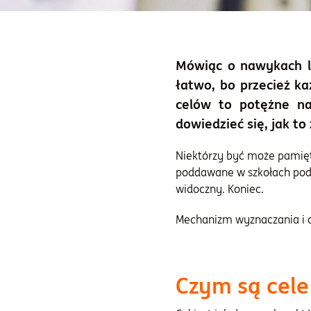
Mówiąc o nawykach lu
łatwo, bo przecież k
celów to potężne nar
dowiedzieć się, jak to 
Niektórzy być może pamięta
poddawane w szkołach pods
widoczny. Koniec.
Mechanizm wyznaczania i os
Czym są cele