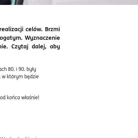
alizacji celów. Brzmi
 bogatym. Wyznaczenie
ie. Czytaj dalej, aby
h 80. i 90. były
, w którym będzie
 od końca właśnie!