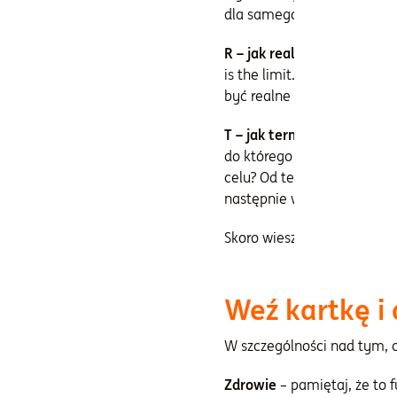
dla samego faktu ich posia
R – jak realistyczny
. Założ
is the limit. Przy określe
być realne do osiągnięcia 
T – jak terminowy
. Ile cz
do którego mają dążyć Twoj
celu? Od tego właśnie są re
następnie wyeliminuj te po
Skoro wiesz już, jak defini
Weź kartkę i
W szczególności nad tym, c
Zdrowie
– pamiętaj, że to 