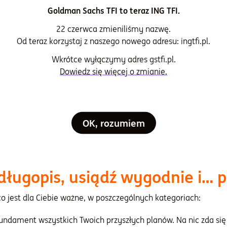
dania. Pamiętaj jednak, by nie tracić z oczu celu długotermin
Goldman Sachs TFI to teraz ING TFI.
22 czerwca zmieniliśmy nazwę.
enie „chcę być jak Bill Gates” to mało realistyczne podejście. O
Od teraz korzystaj z naszego nowego adresu: ingtfi.pl.
niu takiego celu kolejne przystanki mogłyby być jednak bardzo 
według założonego planu.
Wkrótce wyłączymy adres gstfi.pl.
Dowiedz się więcej o zmianie.
asu dajesz sobie na cel długoterminowy? Ile na krótkotermino
e starania to dodatkowy motywator. Co jeśli przekroczysz termi
gularne walidacje. Zastanów się, co mogłeś zrobić lepiej, gdzie 
myłki. Nie jest to łatwe zadanie, ale z pewnością możliwe.
OK, rozumiem
ować cele, teraz możesz je wyznaczyć. Najlepiej zrobić to w 6 g
 długopis, usiądź wygodnie i… 
o jest dla Ciebie ważne, w poszczególnych kategoriach:
fundament wszystkich Twoich przyszłych planów. Na nic zda się 