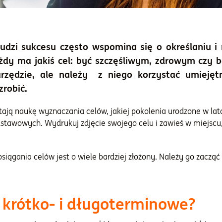
dzi sukcesu często wspomina się o określaniu i re
ażdy ma jakiś cel: być szczęśliwym, zdrowym czy
zędzie, ale należy z niego korzystać umiejętn
zrobić.
ją naukę wyznaczania celów, jakiej pokolenia urodzone w latac
tawowych. Wydrukuj zdjęcie swojego celu i zawieś w miejscu
iągania celów jest o wiele bardziej złożony. Należy go zacząć
 krótko- i długoterminowe?