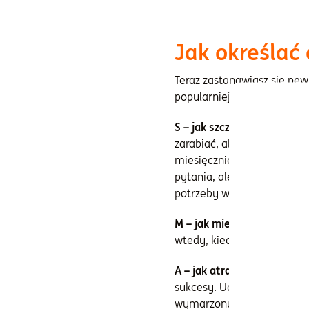
Jak określać 
Teraz zastanawiasz się pewn
popularniejszych metod jes
S – jak szczegółowy
. Stwie
zarabiać, aby móc tak powi
miesięcznie odkładać, żeb
pytania, ale rozpisując pla
potrzeby wprowadzić plan 
M – jak mierzalny
. Każdy c
wtedy, kiedy na Twoim ko
A – jak atrakcyjny
. Żeby u
sukcesy. Udało Ci się wcze
wymarzony komputer, zrób co