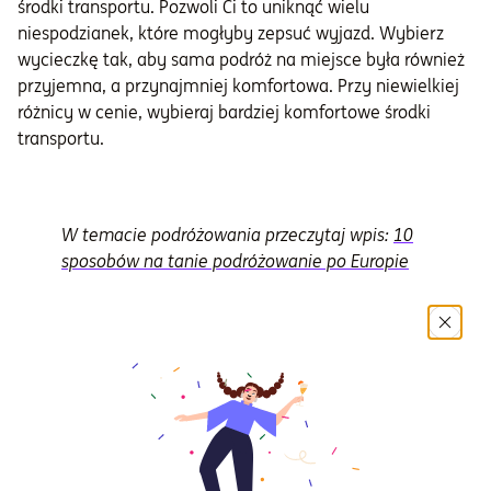
środki transportu. Pozwoli Ci to uniknąć wielu
niespodzianek, które mogłyby zepsuć wyjazd. Wybierz
wycieczkę tak, aby sama podróż na miejsce była również
przyjemna, a przynajmniej komfortowa. Przy niewielkiej
różnicy w cenie, wybieraj bardziej komfortowe środki
transportu.
W temacie podróżowania przeczytaj wpis:
10
sposobów na tanie podróżowanie po Europie
Czego unikać, gdy chcesz
dobrze wypocząć?
Najbardziej męczące na wakacjach będzie wszystko to, co
zbliża Cię do przyczyny zmęczenia. Unikaj więc