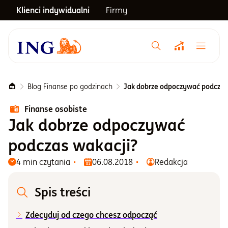
Klienci indywidualni
Firmy
Menu główne
Notowania
Blog Finanse po godzinach
Jak dobrze odpoczywać podczas
Finanse osobiste
Emerytura
Jak dobrze odpoczywać
podczas wakacji?
Inwestycje
4 min czytania
06.08.2018
Redakcja
Blog
Spis treści
Zdecyduj od czego chcesz odpocząć
Centrum pomocy