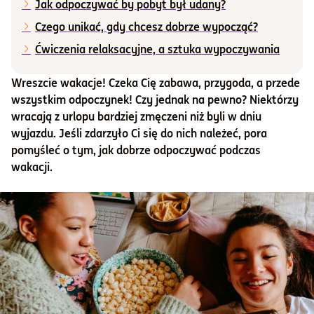
Jak odpoczywać by pobyt był udany?
Czego unikać, gdy chcesz dobrze wypocząć?
Informacje i dokumenty
Ćwiczenia relaksacyjne, a sztuka wypoczywania
O nas
Wreszcie wakacje! Czeka Cię zabawa, przygoda, a przede
wszystkim odpoczynek! Czy jednak na pewno? Niektórzy
wracają z urlopu bardziej zmęczeni niż byli w dniu
Otwórz konto
wyjazdu. Jeśli zdarzyło Ci się do nich należeć, pora
pomyśleć o tym, jak dobrze odpoczywać podczas
Zaloguj
wakacji.