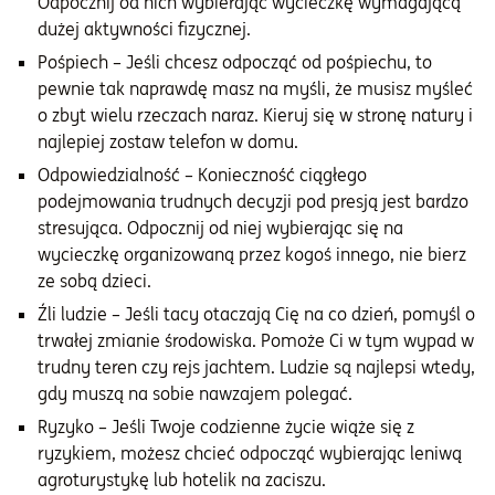
Odpocznij od nich wybierając wycieczkę wymagającą
dużej aktywności fizycznej.
Pośpiech – Jeśli chcesz odpocząć od pośpiechu, to
pewnie tak naprawdę masz na myśli, że musisz myśleć
o zbyt wielu rzeczach naraz. Kieruj się w stronę natury i
najlepiej zostaw telefon w domu.
Odpowiedzialność – Konieczność ciągłego
podejmowania trudnych decyzji pod presją jest bardzo
stresująca. Odpocznij od niej wybierając się na
wycieczkę organizowaną przez kogoś innego, nie bierz
ze sobą dzieci.
Źli ludzie – Jeśli tacy otaczają Cię na co dzień, pomyśl o
trwałej zmianie środowiska. Pomoże Ci w tym wypad w
trudny teren czy rejs jachtem. Ludzie są najlepsi wtedy,
gdy muszą na sobie nawzajem polegać.
Ryzyko – Jeśli Twoje codzienne życie wiąże się z
ryzykiem, możesz chcieć odpocząć wybierając leniwą
agroturystykę lub hotelik na zaciszu.