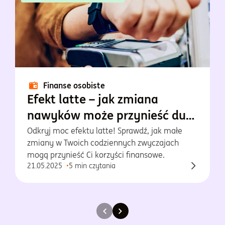
Finanse osobiste
Efekt latte – jak zmiana
nawyków może przynieść duże
oszczędności?
Odkryj moc efektu latte! Sprawdź, jak małe
zmiany w Twoich codziennych zwyczajach
mogą przynieść Ci korzyści finansowe.
21.05.2025
5 min czytania